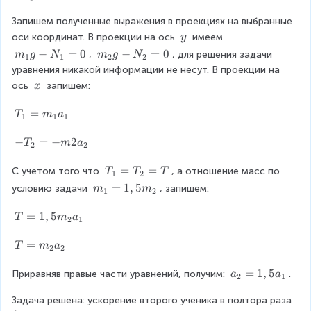
\
_
v
{
Запишем полученные выражения в проекциях на выбранные 
e
2
\
оси координат. В проекции на ось 
 имеем 
y
c
}
\
m
−
=
0
m
−
=
0
, 
, для решения задачи 
m
g
N
m
g
N
1
1
2
2
{
\
y
_
_
уравнения никакой информации не несут. В проекции на 
g
v
{
{
\
ось 
 запишем:
x
}
e
1
2
\
+
c
}
}
x
T
=
T
m
a
\
1
1
1
{
g
g
_
v
g
-
-
1
-
−
=
−
2
T
m
a
e
}
2
2
N
N
=
T
c
+
_
_
m
_
T
=
=
С учетом того что 
, а отношение масс по 
{
T
T
T
\
1
2
1
2
_
2
_
N
v
m
=
1
,
5
условию задачи 
, запишем:
m
m
1
2
=
=
{
=
1
_
e
_
0
0
1
-
=
1
c
1
T
=
1
,
5
T
m
a
2
1
}
m
T
}
{
=
=
a
{
_
+
N
1,
1,
T
=
T
m
a
2
2
_
2
2
\
_
5
5
=
{
}
=
v
2
m
m
m
a
=
1
,
5
Приравняв правые части уравнений, получим: 
.
a
a
2
1
1
a
T
e
}
_
_
_
_
}
_
c
+
2
{
{
Задача решена: ускорение второго ученика в полтора раза 
2
{