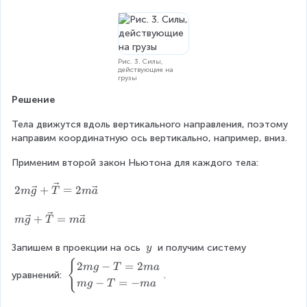
Рис. 3. Силы,
действующие на
грузы
Решение
Тела движутся вдоль вертикального направления, поэтому 
направим координатную ось вертикально, например, вниз.
Применим второй закон Ньютона для каждого тела:
2
2
+
=
2
m
g
T
m
a
m
\
m
+
=
m
g
T
m
a
v
\
e
v
\
Запишем в проекции на ось 
 и получим систему 
y
c
e
\
{
\
2
−
=
2
m
g
T
ma
{
c
y
уравнений: 
.
b
−
=
−
g
m
g
T
ma
{
e
}
g
gi