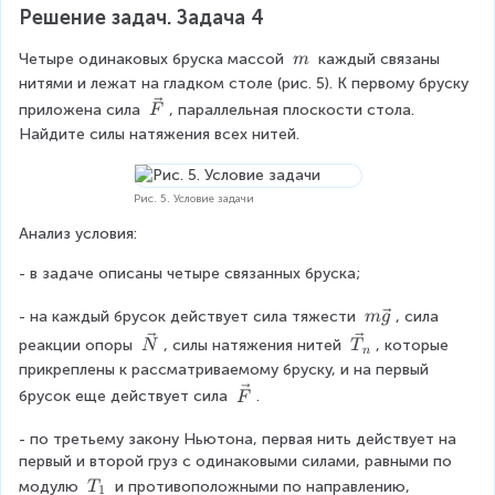
=
c
=
}
m
T
Решение задач. Задача 4
e
{
r
{
m
m
{
_
a
c
m
_
a
T
_
{
0,
\
Четыре одинаковых бруска массой 
 каждый связаны 
m
{
a
1
x
\
\
c
_
нитями и лежат на гладком столе (рис. 5). К первому бруску 
a
x
1
2
a
m
}
m
}
}
\
\
приложена сила 
, параллельная плоскости стола. 
F
{
{
\f
\
a
=
v
=
\
Найдите силы натяжения всех нитей.
m
x
m
r
te
2
e
T
\f
}
4,
c
_
a
_
a
x
=
r
5
{
{
Рис. 5. Условие задачи
1
x
c
m
t
\
F
\
a
_
Анализ условия:
+
}
{
}
{
{
m
{
c
Н
a
m
}
T
к
- в задаче описаны четыре связанных бруска;
2
}
{
x
_
}
{
_
г
}
m
- на каждый брусок действует сила тяжести 
, сила 
m
m
g
a
2
m
=
{
}
\
\
\
\
реакции опоры 
, силы натяжения нитей 
, которые 
N
T
_
m
n
v
}
_
v
v
m
e
+
прикреплены к рассматриваемому бруску, и на первый 
_
2
e
e
e
n
{
2
\
a
0,
брусок еще действует сила 
.
2
F
c
c
c
d
+
v
a
m
}
{
x
3
{
{
{
e
- по третьему закону Ньютона, первая нить действует на 
m
\
g
T
N
_
c
+
}
\
c
первый и второй груз с одинаковыми силами, равными по 
e
}
_
}
}
a
{
2
T
T
n
модулю 
 и противоположными по направлению, 
T
1