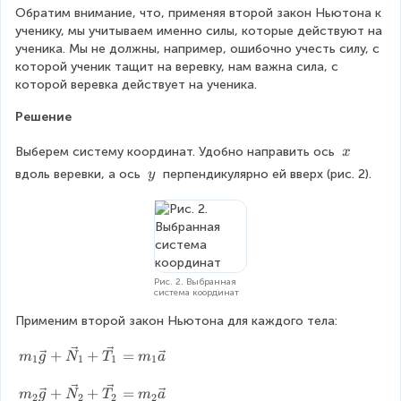
Обратим внимание, что, применяя второй закон Ньютона к 
T
ученику, мы учитываем именно силы, которые действуют на 
ученика. Мы не должны, например, ошибочно учесть силу, с 
которой ученик тащит на веревку, нам важна сила, с 
которой веревка действует на ученика.
Решение
\
Выберем систему координат. Удобно направить ось 
x
\
\
вдоль веревки, а ось 
 перпендикулярно ей вверх (рис. 2).
y
x
\
y
Рис. 2. Выбранная
система координат
Применим второй закон Ньютона для каждого тела:
m
+
+
=
m
g
N
T
m
a
1
1
1
1
_
1
m
+
+
=
m
g
N
T
m
a
2
2
2
2