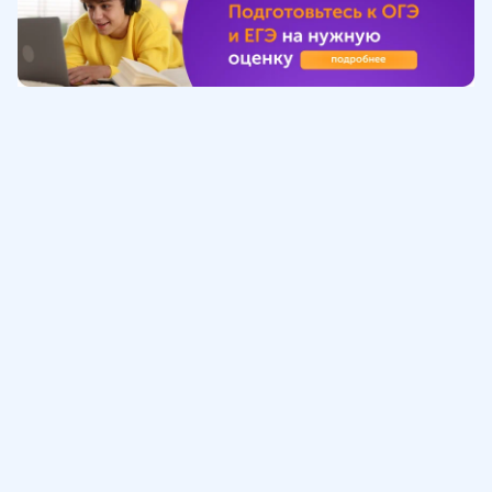
Обучение
ИнтернетУрок
Помощь
© ИнтернетУрок, 2009-
2026
8 (800) 775-41-21
info@interneturok.ru
101 000, г. Москва а/я 711 ООО «ИНТЕРДА»
Соглашение о пользовании сайтом