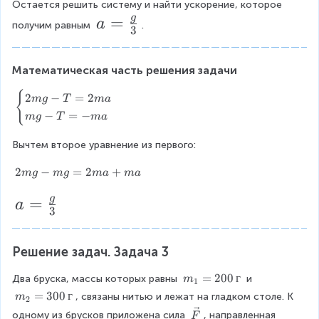
Остается решить систему и найти ускорение, которое 
+
}
n
g
a
=
\
+
a
получим равным 
. 
{
3
v
\
=
c
e
v
a
\f
c
e
s
Математическая часть решения задачи
{
c
r
e
T
{
{
\
s
2
−
=
2
a
m
g
T
ma
}
T
b
}
−
=
−
m
g
T
ma
c
=
}
e
2
2
=
gi
{
m
Вычтем второе уравнение из первого:
m
m
n
g
g
\
\
{
-
2
2
−
=
2
+
m
g
m
g
ma
ma
v
v
}
c
T
m
e
e
a
=
{
g
g
a
=
a
c
c
s
3
2
-
3
{
=
{
e
m
m
a
a
s
}
\f
a
g
}
}
Решение задач. Задача 3
}
\
=
r
2
\
2
m
=
200
г
Два бруска, массы которых равны 
 и 
a
m
m
1
m
m
_
g
m
=
300
г
g
, связаны нитью и лежат на гладком столе. К 
m
a
c
2
1
-
_
-
\
+
одному из брусков приложена сила 
, направленная 
F