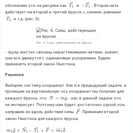
}
te
_
s
1
F
_
d
\
-
−
}
обозначим это на рисунке как 
 и 
. Вторая нить 
_
T
T
n
{
e
x
1
1
}
1
{
}
v
\
действует на второй и третий брусок с силами, равными 
s
T
{
m
t
c
e
v
T
}
{
 и т.д. (рис. 6).
T
2
a
_
m
c
e
_
{
_
m
s
{
c
2
{
a
2
к
e
T
{
_
m
x
s
}
г
_
T
Рис. 6. Силы, действующие на бруски
2
}
1
_
a
}
}
}
}
1
- грузы жестко связаны нерастяжимыми нитями, значит, 
x
=
}
}
они все движутся с одинаковым ускорением. Будем 
T
}
\f
применять второй закон Ньютона.
{
_
r
0,
Решение
{
a
3
m
Выберем систему координат. Как и в предыдущей задаче, в 
c
\
проекции на вертикальную ось координат мы получим для 
a
{
N
=
каждого бруска, что 
, нас в данной задаче это 
te
N
m
g
x
=
не интересует. Поэтому нам будет достаточно одной оси, 
m
x
m
}
\
направим ее вдоль действия силы 
.Применим второй 
F
_
t
g
v
закон Ньютона для каждого бруска:
1
e
{
c
m
+
−
+
=
+
m
g
N
T
F
m
a
1
1
1
1