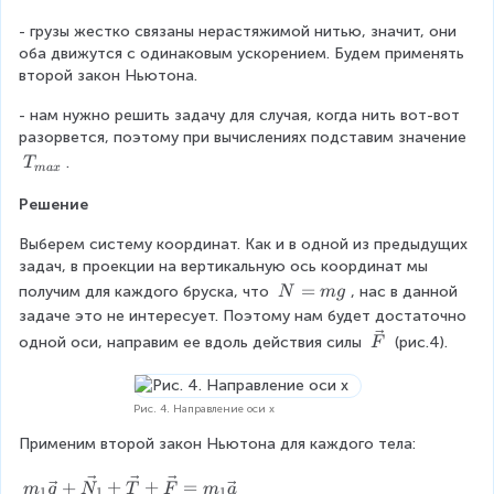
}
c
_
2
}
e
{
- грузы жестко связаны нерастяжимой нитью, значит, они 
1
}
s
g
оба движутся с одинаковым ускорением. Будем применять 
=
}
}
второй закон Ньютона.
T
_
- нам нужно решить задачу для случая, когда нить вот-вот 
2
разорвется, поэтому при вычислениях подставим значение 
=
T
.
T
T
ma
x
_
Решение
{
m
Выберем систему координат. Как и в одной из предыдущих 
a
задач, в проекции на вертикальную ось координат мы 
x
N
=
получим для каждого бруска, что 
, нас в данной 
}
N
m
g
=
задаче это не интересует. Поэтому нам будет достаточно 
m
\
одной оси, направим ее вдоль действия силы 
 (рис.4).
F
g
v
e
c
Рис. 4. Направление оси х
{
Применим второй закон Ньютона для каждого тела:
F
}
m
+
+
+
=
m
g
N
T
F
m
a
1
1
1