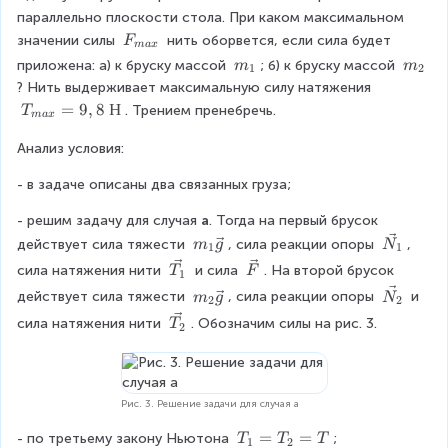
{
=
T
2
T
v
m
параллельно плоскости стола. При каком максимальном 
2
=
=
g
=
e
a
F
значении силы 
 нить оборвется, если сила будет 
F
0
2
3
ma
x
-
c
}
_
0
m
m
приложена: а) к бруску массой 
; б) к бруску массой 
m
m
m
0
m
1
2
{
{
\,
_
_
{
a
0
? Нить выдерживает максимальную силу натяжения 
a
F
m
г
1
2
\
\,
T
=
9
,
8
Н
\
. Трением пренебречь.
T
}
3
ma
x
a
\
г
_
e
x
}
m
Анализ условия:
{
n
}
g
m
d
- в задаче описаны два связанных груза;
-
a
{
T
x
c
- решим задачу для случая 
а
. Тогда на первый брусок 
=
}
a
\
m
действует сила тяжести 
, сила реакции опоры 
, 
m
g
N
-
=
s
1
1
v
_
m
\
\
9,
e
сила натяжения нити 
 и сила 
. На второй брусок 
T
F
1
e
{
a
v
v
8
s
\
m
действует сила тяжести 
, сила реакции опоры 
 и 
m
g
N
c
2
2
1
\
e
e
\
}
v
_
\
{
}
сила натяжения нити 
. Обозначим силы на рис. 3.
T
e
c
c
{
2
e
{
v
N
\
n
{
{
Н
c
2
e
_
v
d
T
F
}
{
}
c
1
e
{
_
}
N
\
{
}
c
c
Рис. 3. Решение задачи для случая а
1
_
v
T
{
a
}
2
e
T
=
=
- по третьему закону Ньютона 
;
T
T
T
_
g
1
2
s