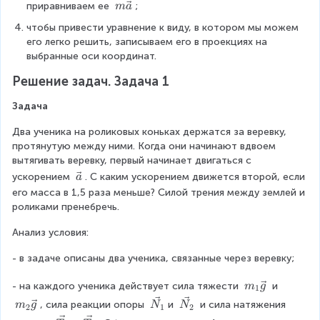
m
приравниваем ее 
;
m
a
\
чтобы привести уравнение к виду, в котором мы можем 
v
его легко решить, записываем его в проекциях на 
e
выбранные оси координат.
c
{
Решение задач. Задача 1
a
}
Задача
Два ученика на роликовых коньках держатся за веревку, 
протянутую между ними. Когда они начинают вдвоем 
вытягивать веревку, первый начинает двигаться с 
\
ускорением 
. С каким ускорением движется второй, если 
a
v
его масса в 1,5 раза меньше? Силой трения между землей и 
e
роликами пренебречь.
c
Анализ условия:
{
a
- в задаче описаны два ученика, связанные через веревку;
}
m
- на каждого ученика действует сила тяжести 
 и 
m
g
1
_
\
\
m
, сила реакции опоры 
и 
 и сила натяжения 
m
g
N
N
2
1
2
1
v
v
_