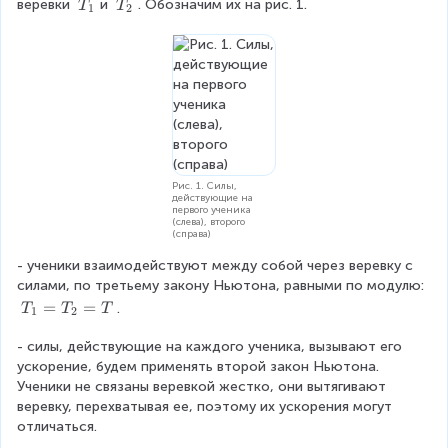
\
\
веревки 
и 
. Обозначим их на рис. 1.
T
T
1
2
\
e
e
2
v
v
v
c
c
\
e
e
e
{
{
v
c
c
c
N
N
e
{
{
{
_
_
c
T
T
g
1
2
{
_
_
}
}
}
g
1
2
}
}
}
Рис. 1. Силы,
действующие на
первого ученика
(слева), второго
(справа)
- ученики взаимодействуют между собой через веревку с 
силами, по третьему закону Ньютона, равными по модулю: 
T
=
=
.
T
T
T
1
2
_
- силы, действующие на каждого ученика, вызывают его 
1
ускорение, будем применять второй закон Ньютона. 
=
Ученики не связаны веревкой жестко, они вытягивают 
T
веревку, перехватывая ее, поэтому их ускорения могут 
_
отличаться.
2
=