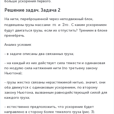
{
\
2
2
больше ускорения первого.
=
2
T
v
}
}
1
}
Решение задач. Задача 2
_
e
a
a
,
1
c
_
_
5
На нити, переброшенной через неподвижный блок, 
}
{
{
{
a
\
\
2
подвешены грузы массами 
 и 
. С каким ускорением 
m
m
=
T
1
2
_
\
\
m
будут двигаться грузы, если их отпустить? Трением в блоке 
_
}
}
1
m
2
_
пренебречь.
2
m
{
}
Анализ условия:
1
=
}
m
- в задаче описаны два связанных груза;
\
_
v
{
- на каждый из них действует сила тяжести и одинаковая 
e
2
по модулю сила натяжения нити (по третьему закону 
c
}
Ньютона);
{
\
a
v
- грузы жестко связаны нерастяжимой нитью, значит, они 
}
e
оба движутся с одинаковым ускорением, по второму 
c
закону Ньютона, вызванным равнодействующей силой для 
{
каждого груза;
a
- естественно предположить, что ускорение будет 
}
направлено в сторону более тяжелого груза (рис. 3).