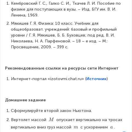
2
a
a
{
{
m
a
Кембровский Г. С., Галко С. И., Ткачев Л. И. Пособие по 
}
c
2
}
c
_
\
физике для поступающих в вузы. – Изд. БГУ им. В. И. 
a
}
{
\
{
Ленина, 1969.
=
{
s
a
3
T
4
Мякишев Г. Я. Физика: 10 класс. Учебник для 
e
\f
F
}
}
_
общеобразоват. учреждений: базовый и профильный 
s
}
a
3
r
}
уровни / Г. Я. Мякишев, Б. Б. Буховцев; под ред. В. И. 
}
}
=
Николаева, Н. А. Парфеновой. – 18 – е изд. – М.: 
a
{
m
Просвещение, 2009. – 399 с.
c
4
a
\
{
}
e
F
n
Рекомендованные ссылки на ресурсы сети Интернет
d
}
Интернет-портал «izotovmi.chat.ru» (
Источник
)
{
{
c
4
a
s
}
Домашнее задание
e
s
Сформулируйте второй закон Ньютона.
}
\
Вертолет массой 
 опускает вертикально на тросах 
M
\
\
\
вертикально вниз груз массой 
 с ускорением 
. 
m
a
M