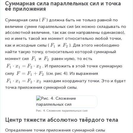
1
Суммарная сила параллельных сил и точка 
}
_
}
её приложения
=
2
\
}
\
Суммарная сила (
) должна быть не только равной по 
F
o
\
величине сумме параллельных сил (их можно складывать по 
v
F
абсолютной величине, так как они направлены одинаково), 
e
но и иметь такой же момент относительно любой точки, 
r
F
F
как и исходные силы (
 и 
). Для этого необходимо 
ri
F
F
1
2
_
_
g
найти такую точку, относительно которой суммарный 
1
2
h
F
F
момент сил 
 и 
 равен нулю, то есть 
F
F
1
2
t
_
_
F
⋅
=
⋅
. И приложить в этой точке суммарную 
F
x
F
x
1
1
2
2
a
1
2
_
F
=
+
силу 
 (см. рис 4). Из выражения 
F
F
F
1
2
r
1
=
F
⋅
=
⋅
 находим координату точки. Это и будет 
r
F
x
F
x
1
1
2
2
\
F
_
o
точка приложения суммарной силы.
c
_
1
w
d
1
\
{
o
+
c
F
t
F
d
_
Рис. 4. Сложение параллельных сил
x
_
o
1
_
Центр тяжести абсолютно твёрдого тела
2
t
}
1
x
+
Определение точки приложения суммарной силы 
=