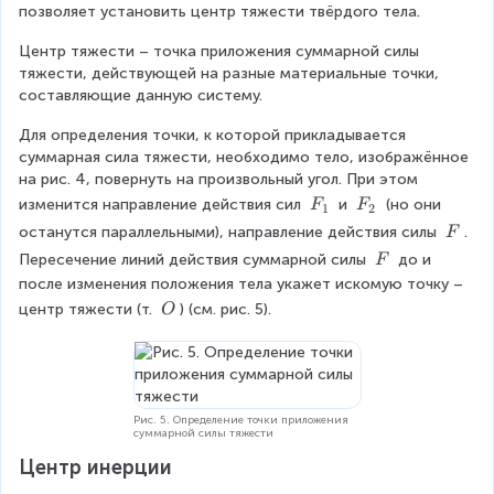
_
\
позволяет установить центр тяжести твёрдого тела.
F
1
o
_
=
v
Центр тяжести – точка приложения суммарной силы 
2
F
e
тяжести, действующей на разные материальные точки, 
\
_
r
составляющие данную систему.
c
2
ri
d
Для определения точки, к которой прикладывается 
\
g
o
суммарная сила тяжести, необходимо тело, изображённое 
c
h
t
на рис. 4, повернуть на произвольный угол. При этом 
d
t
x
o
F
F
a
изменится направление действия сил 
 и 
 (но они 
F
F
1
2
_
t
_
_
r
\
останутся параллельными), направление действия силы 
. 
F
2
x
1
2
r
\
\
Пересечение линий действия суммарной силы 
 до и 
F
_
o
F
\
после изменения положения тела укажет искомую точку – 
2
w
F
\
центр тяжести (т. 
) (см. рис. 5).
O
{
\
F
O
_
2
}
Рис. 5. Определение точки приложения
суммарной силы тяжести
Центр инерции