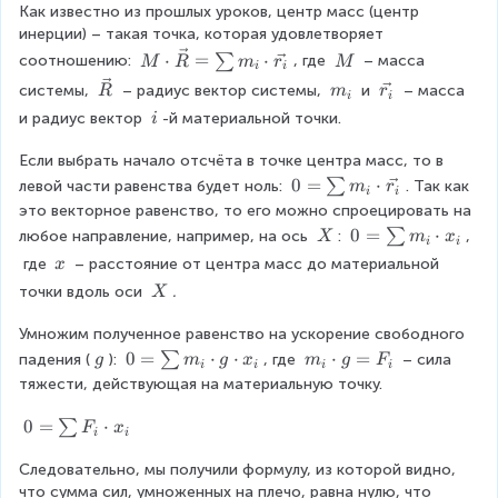
Как известно из прошлых уроков, центр масс (центр 
инерции) – такая точка, которая удовлетворяет 
M
⋅
=
⋅
\
∑
соотношению: 
, где 
 – масса 
M
R
m
r
M
i
i
\
\
\
m
\
системы, 
 – радиус вектор системы, 
 и 
 – масса 
R
m
r
i
i
c
M
v
_i
v
\
и радиус вектор 
-й материальной точки.
i
d
e
e
\
ot
c
c
Если выбрать начало отсчёта в точке центра масс, то в 
i
\
{
{
0
0
=
⋅
∑
левой части равенства будет ноль: 
. Так как 
m
r
v
i
i
R
r
=
это векторное равенство, то его можно спроецировать на 
ec
}
_
\
\
0
0
=
⋅
∑
{
любое направление, например, на ось 
: 
, 
X
m
x
i
i
i
s
\
=
R
\
 где
 – расстояние от центра масс до материальной 
x
}
u
X
\
}
\
\
точки вдоль оси 
.
X
m
s
=
x
\
m
u
\s
Умножим полученное равенство на ускорение свободного 
X
_i
m
u
\
0
0
=
⋅
⋅
m
⋅
=
∑
падения (
): 
, где 
 – сила 
g
m
g
x
m
g
F
\
m
i
i
i
i
m
\
=
_i
тяжести, действующая на материальную точку.
c
_i
m
g
\
\
d
\
_i
s
c
0
0
=
⋅
∑
F
x
o
c
\
i
i
u
d
=
t
d
c
m
o
Следовательно, мы получили формулу, из которой видно, 
\
\
o
d
m
t
что сумма сил, умноженных на плечо, равна нулю, что 
s
v