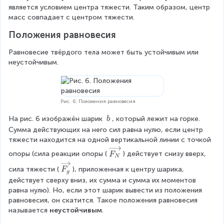
t
ot
_i
g
является условием центра тяжести. Таким образом, центр 
u
e
x
\
\
=
масс совпадает с центром тяжести.
m
c
_i
v
c
F
F
{
ec
Положения равновесия
d
_i
_i
r
{r
o
\
_i
_i
Равновесие твёрдого тела может быть устойчивым или 
t
c
}
}
неустойчивым.
g
d
\
o
c
t
d
x
Рис. 6. Положения равновесия
o
_i
t
\
На рис. 6 изображён шарик 
, который лежит на горке. 
b
x
\
Сумма действующих на него сил равна нулю, если центр 
_i
b
тяжести находится на одной вертикальной линии с точкой 
\
опоры (сила реакции опоры (
) действует снизу вверх, 
F
N
o
\
сила тяжести (
), приложенная к центру шарика, 
F
v
g
o
действует сверху вниз, их сумма и сумма их моментов 
e
v
равна нулю). Но, если этот шарик вывести из положения 
r
e
равновесия, он скатится. Такое положения равновесия 
ri
r
называется 
неустойчивым
.
g
ri
h