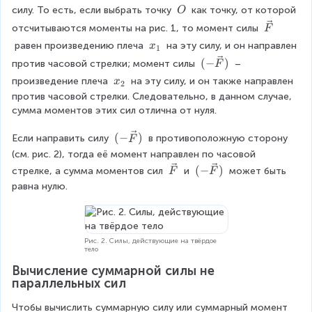
\
силу. То есть, если выбрать точку 
 как точку, от которой 
O
\
\
отсчитываются моменты на рис. 1, то момент силы 
F
O
v
x
 равен произведению плеча 
 на эту силу, и он направлен 
x
1
e
_
(
(
−
)
против часовой стрелки; момент силы 
 – 
F
c
1
-
x
произведение плеча 
 на эту силу, и он также направлен 
{
x
2
\
_
F
против часовой стрелки. Следовательно, в данном случае, 
v
2
}
сумма моментов этих сил отлична от нуля.
e
c
(
(
−
)
Если направить силу 
 в противоположную сторону 
F
{
-
(см. рис. 2), тогда её момент направлен по часовой 
F
\
\
(
(
−
)
стрелке, а сумма моментов сил 
 и 
 может быть 
F
F
}
v
v
-
равна нулю.
)
e
e
\
c
c
v
{
{
e
F
F
c
Рис. 2. Силы, действующие на твёрдое
}
тело
}
{
)
F
Вычисление суммарной силы не 
}
параллельных сил
)
Чтобы вычислить суммарную силу или суммарный момент 