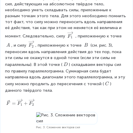
сил, действующих на абсолютное твёрдое тело, 
необходимо уметь складывать силы, приложенные к 
разным точкам этого тела. Для этого необходимо помнить 
тот факт, что силу можно переносить вдоль направления 
её действия, так как при этом не меняется её величина и 
\
момент. Следовательно, силу 
 , приложенную к точке 
F
1
o
\
\
\
,
 и силу 
, приложенную к точке 
 (см. рис. 3), 
A
F
B
v
2
o
\
\
переносим вдоль направления действия до тех пор, пока 
e
v
A
B
эти силы не окажутся в одной точке (если эти силы не 
r
e
ri
\
параллельны). В этой точке (
) складываем векторы сил 
D
r
g
\
по правилу параллелограмма. Суммарная сила будет 
ri
h
D
направлена вдоль диагонали этого параллелограмма, и эту 
g
t
\
силу можно продлить до пересечения с точкой (
) 
C
h
a
\
данного твёрдого тела.
t
r
C
a
r
\
r
=
+
F
F
F
1
2
o
v
r
w
e
o
{
c
w
F
{
{
Рис. 3. Сложение векторов сил
_
F
F