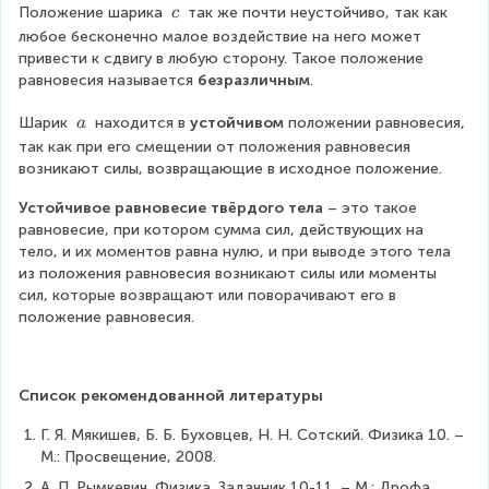
g
\
Положение шарика 
 так же почти неустойчиво, так как 
c
t
h
\
a
любое бесконечно малое воздействие на него может 
t
c
r
привести к сдвигу в любую сторону. Такое положение 
a
r
равновесия называется 
безразличным
.
r
o
r
\
Шарик 
 находится в 
устойчивом
 положении равновесия, 
w
a
o
\
{
так как при его смещении от положения равновесия 
w
a
F
возникают силы, возвращающие в исходное положение.
{
_
F
Устойчивое равновесие твёрдого тела
 – это такое 
N
_
равновесие, при котором сумма сил, действующих на 
}
g
тело, и их моментов равна нулю, и при выводе этого тела 
}
из положения равновесия возникают силы или моменты 
сил, которые возвращают или поворачивают его в 
положение равновесия.
Список рекомендованной литературы
Г. Я. Мякишев, Б. Б. Буховцев, Н. Н. Сотский. Физика 10. – 
М.: Просвещение, 2008.
А. П. Рымкевич. Физика. Задачник 10-11. – М.: Дрофа, 