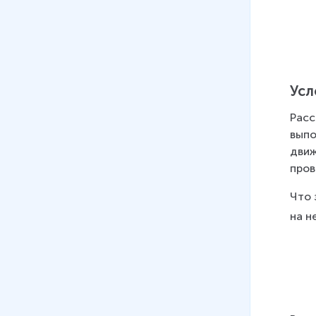
Усл
Расс
выпо
движ
пров
Что 
на н