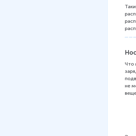
Таки
расп
расп
расп
Нос
Что 
заря
подв
не м
веще