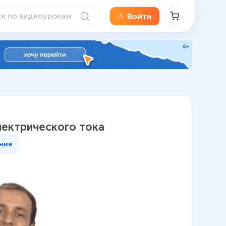
Войти
лектрического тока
ние