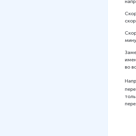
напр
Скор
скор
Скор
мину
Заме
имен
во в
Напр
пере
толь
пере