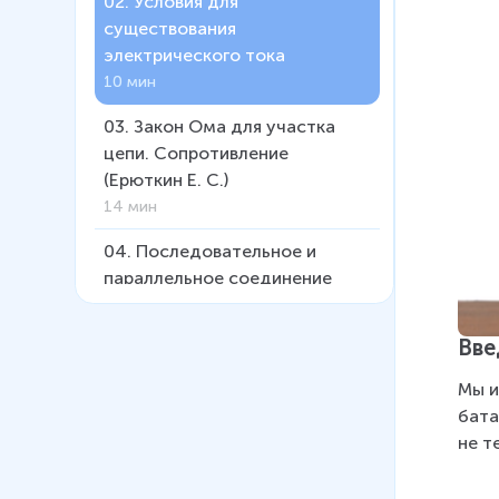
02
.
Условия для
существования
электрического тока
10 мин
03
.
Закон Ома для участка
цепи. Сопротивление
(Ерюткин Е. С.)
14 мин
04
.
Последовательное и
параллельное соединение
резисторов
14 мин
Вве
05
.
Работа и мощность
Мы и
электрического тока
бата
12 мин
не т
06
.
Электродвижущая сила