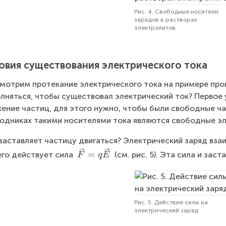
Рис. 4. Свободные носители
зарядов в растворах
электролитов
овия существования электрического тока
мотрим протекание электрического тока на примере про
лняться, чтобы существовал электрический ток? Первое
ение частиц, для этого нужно, чтобы были свободные ча
одниках такими носителями тока являются свободные э
заставляет частицу двигаться? Электрический заряд вза
\
=
его действует сила 
 (см. рис. 5). Эта сила и зас
F
q
E
v
e
c
{
Рис. 5. Действие силы на
F
электрический заряд
}