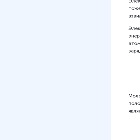
Элек
тоже
взаи
Элек
энер
атом
заряд
Моле
поло
явля