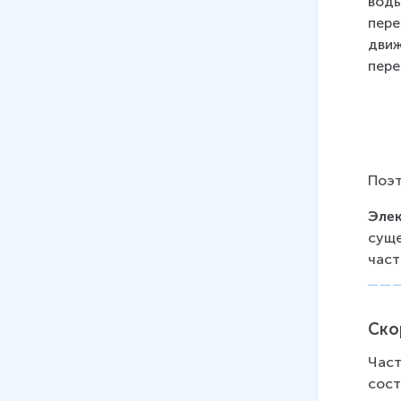
воды
пере
движ
пере
Поэт
Элек
суще
част
Ско
Част
сост