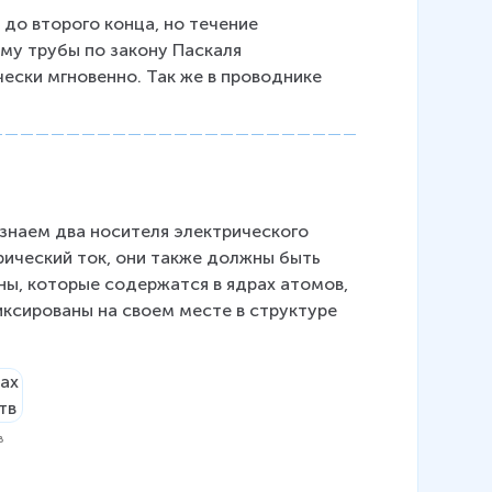
{
до второго конца, но течение 
с
му трубы по закону Паскаля 
м
ески мгновенно. Так же в проводнике 
}
{
с
}
знаем два носителя электрического 
рический ток, они также должны быть 
ы, которые содержатся в ядрах атомов, 
иксированы на своем месте в структуре 
в