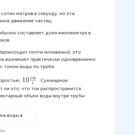
сотен метров в секунду, но эта 
нное движение частиц.
обычно составляет доли миллиметра в 
оков.
 происходит почти мгновенно), это 
ок возникает практически одновременно 
с током воды по трубе.
см
1
10
коростью 
. Суммарное 
с
0
 ли это, что ток распространится 
\
ементарный объем воды внутри трубы 
f
r
a
c
убе