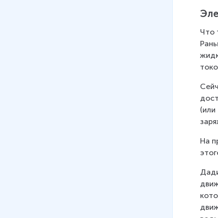
12 мин
Эле
07
.
Закон Ома для полной
Что 
цепи
Рань
18 мин
жидк
08
.
Решение задач на тему
токо
«Законы постоянного тока»
Сейч
32 мин
дост
(или
заря
На п
этог
Дади
движ
кото
движ