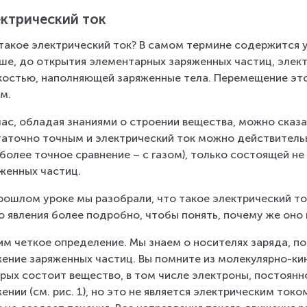
ктрический ток
такое электрический ток? В самом термине содержится у
ше, до открытия элементарных заряженных частиц, элект
остью, наполняющей заряженные тела. Перемещение это
м.
ас, обладая знаниями о строении вещества, можно сказат
аточно точным и электрический ток можно действительн
 более точное сравнение – с газом), только состоящей не
женных частиц.
рошлом уроке мы разобрали, что такое электрический т
о явления более подробно, чтобы понять, почему же оно 
м четкое определение. Мы знаем о носителях заряда, по
ение заряженных частиц. Вы помните из молекулярно-кин
рых состоит вещество, в том числе электроны, постоян
ении (см. рис. 1), но это не является электрическим токо