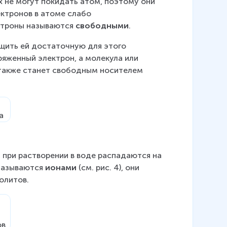
х не могут покидать атом, поэтому они 
ектронов в атоме слабо 
ктроны называются 
свободными
.
щить ей достаточную для этого 
яженный электрон, а молекула или 
 также станет свободным носителем 
 при растворении в воде распадаются на 
называются 
ионами
 (см. рис. 4), они 
олитов.