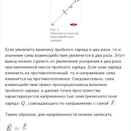
e
}
c
}
{
F
}
Рис. 1.
Электростатическое
взаимодействие
зарядов
Если увеличить величину пробного заряда в два раза, то и 
значение силы взаимодействия увеличится в два раза. Этот 
вывод можно сделать из увеличения ускорения в два раза 
при неизменной массе пробного заряда. Если знак заряда 
изменить на противоположный, то и направление силы 
изменится на противоположное. Следовательно, сила 
взаимодействия прямо пропорциональна величине 
пробного заряда, а данная точка пространства 
характеризуется напряженностью электрического поля 
\
\
заряда 
, совпадающего по направлению с силой 
.
Q
F
v
\
e
Таким образом, для напряженности можем записать:
Q
c
\
{
=
F
E