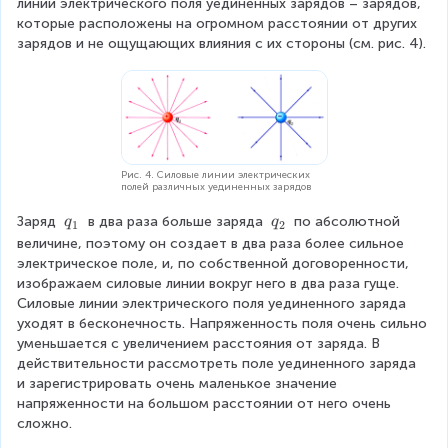
линии электрического поля уединенных зарядов – зарядов, 
r
которые расположены на огромном расстоянии от других 
o
зарядов и не ощущающих влияния с их стороны (см. рис. 4).
w
{
E
_
2
}
+
Рис. 4. Силовые линии электрических
\
полей различных уединенных зарядов
o
q
q
Заряд 
 в два раза больше заряда 
 по абсолютной 
q
q
v
1
2
_
_
величине, поэтому он создает в два раза более сильное 
e
1
2
электрическое поле, и, по собственной договоренности, 
r
изображаем силовые линии вокруг него в два раза гуще. 
ri
Силовые линии электрического поля уединенного заряда 
g
уходят в бесконечность. Напряженность поля очень сильно 
h
уменьшается с увеличением расстояния от заряда. В 
t
действительности рассмотреть поле уединенного заряда 
a
и зарегистрировать очень маленькое значение 
r
напряженности на большом расстоянии от него очень 
r
сложно.
o
w