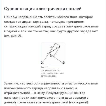
{
}
}
Суперпозиция электрических полей
F
{
=
}
q
Найдём напряженность электрического поля, которое 
\f
создается двумя зарядами, пользуясь принципом 
}
_
r
суперпозиции: каждый заряд создаёт электрическое поле 
{
п
a
в одной и той же точке так, как будто другого заряда нет 
q
(см. рис. 2).
}
c
_
=
{
п
k
В
}
\f
}
r
{
Рис. 2.
a
м
Напряженность
электрического поля
c
двух зарядов.
}
{
Заметим, что вектор напряженности электрического поля 
положительного заряда направлен от него, а 
Q
отрицательного – к нему. Результирующий вектор 
q
напряженности электрического поля двух зарядов в 
данной точке является геометрической (векторной) 
_