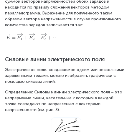
суммой векторов напряженностей обоих зарядов и 
п
находится по правилу сложения векторов методом 
}
параллелограмма. Выражение для полученного таким 
образом вектора напряженности в случае произвольного 
{
количества зарядов записывается так:
r
\
=
+
+
+
⋯
^
E
E
E
E
1
2
3
v
2
e
c
q
Силовые линии электрического поля
{
_
E
Электрическое поле, создаваемое одним или несколькими 
п
}
заряженными телами, можно изобразить графически с 
=
}
помощью силовых линий.
\
=
o
Определение: 
Силовые линии
 электрического поля – это 
v
k
непрерывные линии, касательные к которым в каждой 
e
\f
точке совпадают по направлению с векторами 
r
напряженности (см. рис. 3).
r
ri
g
a
h
c
t