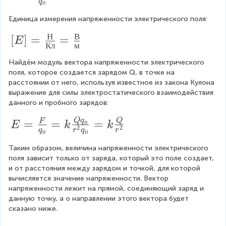
F
q
п
v
}
e
Единица измерения напряженности электрического поля:
c
Н
В
[
[
]
=
=
E
Кл
м
{
E
E
Найдём модуль вектора напряженности электрического 
]
поля, которое создается зарядом Q, в точке на 
}
=
расстоянии от него, используя известное из закона Кулона 
=
выражение для силы электростатического взаимодействия 
\f
данного и пробного зарядов: 
\f
r
r
E
Q
q
Q
=
=
=
F
a
п
E
k
k
2
2
q
r
q
r
a
п
п
=
c
c
Таким образом, величина напряженности электрического 
\f
{
поля зависит только от заряда, который это поле создает, 
{
r
Н
и от расстояния между зарядом и точкой, для которой 
\
a
вычисляется значение напряженности. Вектор 
}
v
напряженности лежит на прямой, соединяющий заряд и 
c
{
данную точку, а о направлении этого вектора будет 
e
{
К
сказано ниже.
c
F
л