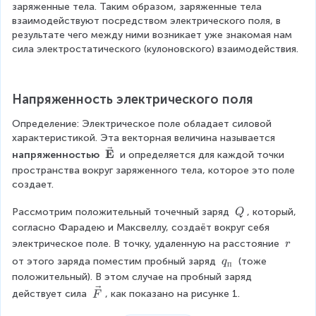
заряженные тела. Таким образом, заряженные тела 
взаимодействуют посредством электрического поля, в 
результате чего между ними возникает уже знакомая нам 
сила электростатического (кулоновского) взаимодействия.
Напряженность электрического поля
Определение: Электрическое поле обладает силовой 
характеристикой. Эта векторная величина называется 
\
E
напряженностью 
 и определяется для каждой точки 
b
пространства вокруг заряженного тела, которое это поле 
o
создает.
l
d
\
Рассмотрим положительный точечный заряд 
, который, 
Q
{
\
согласно Фарадею и Максвеллу, создаёт вокруг себя 
\
Q
\
электрическое поле. В точку, удаленную на расстояние 
r
v
\
q
от этого заряда поместим пробный заряд 
 (тоже 
q
п
e
r
_
положительный). В этом случае на пробный заряд 
c
п
\
{
действует сила 
, как показано на рисунке 1.
F
v
E