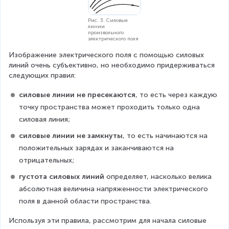
a
{
r
Рис. 3. Силовые
Q
r
линии
произвольного
}
o
электрического поля
w
{
Изображение электрического поля с помощью силовых 
{
r
линий очень субъективно, но необходимо придерживаться 
E
следующих правил:
_
^
1
2
силовые линии не пресекаются
, то есть через каждую 
}
точку пространства может проходить только одна 
}
+
\
силовая линия;
o
силовые линии не замкнуты
, то есть начинаются на 
v
положительных зарядах и заканчиваются на 
e
r
отрицательных;
ri
густота силовых линий
 определяет, насколько велика 
g
абсолютная величина напряженности электрического 
h
t
поля в данной области пространства.
a
Используя эти правила, рассмотрим для начала силовые 
r