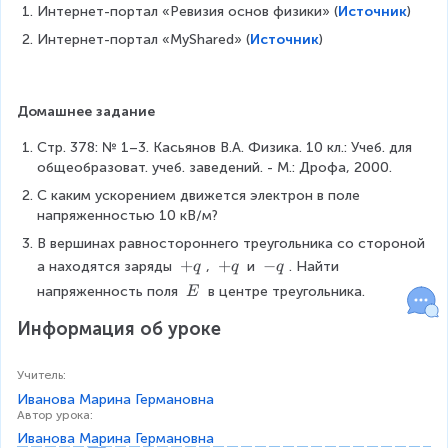
Интернет-портал «Ревизия основ физики» (
Источник
)
Интернет-портал «MyShared» (
Источник
)
Домашнее задание
Стр. 378: № 1–3. Касьянов В.А. Физика. 10 кл.: Учеб. для 
общеобразоват. учеб. заведений. - М.: Дрофа, 2000.
С каким ускорением движется электрон в поле 
напряженностью 10 кВ/м?
В вершинах равностороннего треугольника со стороной 
+
+
+
+
-
−
a находятся заряды 
, 
 и 
. Найти 
q
q
q
q
q
q
\
напряженность поля 
 в центре треугольника.
E
\
Информация об уроке
E
Учитель
:
Иванова Марина Германовна
Автор урока
:
Иванова Марина Германовна