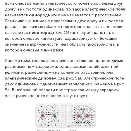
Если силовые линии электрического поля параллельны друг 
{
другу и их густота одинакова, то такое электрическое поля 
E
называется 
однородным
 и не изменяется с расстоянием. 
_
Если силовые линии не параллельны друг другу и их густота 
3
разная в различных областях пространства, то такое поле 
}
называется 
неоднородным
. Область пространства, в 
+
которой силовые линии гуще, характеризуется бóльшим 
\
значением напряженности, чем область пространства, в 
c
которой силовые линии реже.
d
o
Рассмотрим теперь электрическое поле, созданное двумя 
t
разноименными зарядами, одинаковыми по абсолютной 
s
величине, разнесенными на конечное расстояние, или 
электрическим диполем
 (см. рис. 5а). Электрическое поле 
двух одинаковых одноименных зарядов изображено на рис. 
5б. В небольшой области пространства между зарядами 
электрическое поле и вовсе отсутствует.