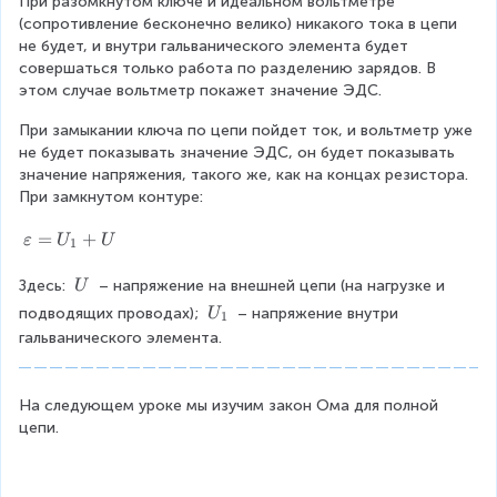
lo
При разомкнутом ключе и идеальном вольтметре 
r
(сопротивление бесконечно велико) никакого тока в цепи 
n
не будет, и внутри гальванического элемента будет 
a
]
совершаться только работа по разделению зарядов. В 
c
этом случае вольтметр покажет значение ЭДС.
=
{
\f
При замыкании ключа по цепи пойдет ток, и вольтметр уже 
A
не будет показывать значение ЭДС, он будет показывать 
r
значение напряжения, такого же, как на концах резистора. 
_
a
При замкнутом контуре:
{
c
\
=
+
с
ε
U
U
1
{
v
т
Д
a
\
Здесь: 
 – напряжение на внешней цепи (на нагрузке и 
U
о
r
\
U
ж
подводящих проводах); 
 – напряжение внутри 
U
1
e
U
_
р
гальванического элемента.
}
p
1
}
si
{
l
}
К
На следующем уроке мы изучим закон Ома для полной 
o
{
цепи.
л
n
q
=
}
U
}