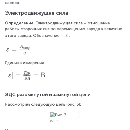
насоса.
Электродвижущая сила
Определение.
 Электродвижущая сила – отношение 
работы сторонних сил по перемещению заряда к величине 
\
этого заряда. Обозначение – 
:
ε
v
\
a
A
=
стор
ε
r
q
v
e
Единица измерения:
a
p
s
r
Дж
[\
[
]
=
=
В
ε
i
Кл
e
v
l
p
o
a
n
ЭДС разомкнутой и замкнутой цепи
si
r
lo
Рассмотрим следующую цепь (рис. 3):
e
n
p
=
Рис. 3.
si
\f