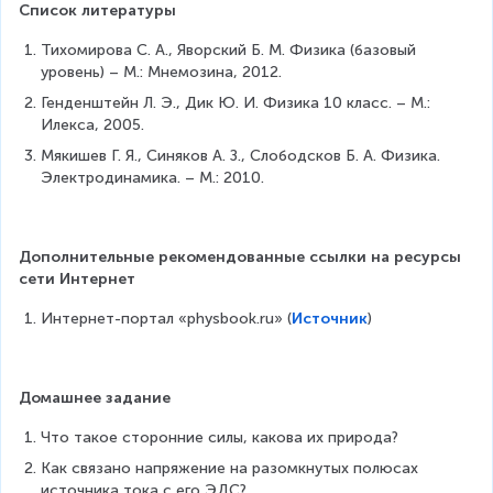
=
_
Список литературы
1
В
Тихомирова С. А., Яворский Б. М. Физика (базовый 
+
уровень) – М.: Мнемозина, 2012.
U
Генденштейн Л. Э., Дик Ю. И. Физика 10 класс. – М.: 
Илекса, 2005.
Мякишев Г. Я., Синяков А. З., Слободсков Б. А. Физика. 
Электродинамика. – М.: 2010.
Дополнительные рекомендованные ссылки на ресурсы 
сети Интернет
Интернет-портал «physbook.ru» (
Источник
)
Домашнее задание
Что такое сторонние силы, какова их природа?
Как связано напряжение на разомкнутых полюсах 
источника тока с его ЭДС?