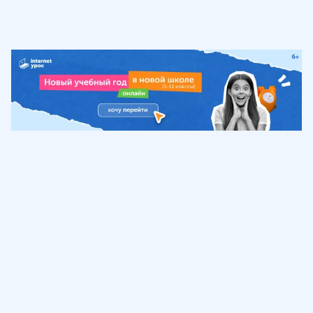
Обучение
ИнтернетУрок
Помощь
© ИнтернетУрок, 2009-
2026