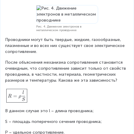
{
U
}
{
R
Рис. 4. Движение электронов в
металлическом проводнике
}
\
Проводники могут быть твердые, жидкие, газообразные, 
)
плазменные и во всех них существует свое электрическое 
}
сопротивление.
После объяснения механизма сопротивления становится 
очевидным, что сопротивление зависит только от свойств 
проводника, в частности, материала, геометрических 
размеров и температуры. Какова же эта зависимость?
\
l
=
R
ρ
f
S
b
o
В данном случае это l – длина проводника;
x
{
S – площадь поперечного сечения проводника;
\
Ρ – удельное сопротивление.
(