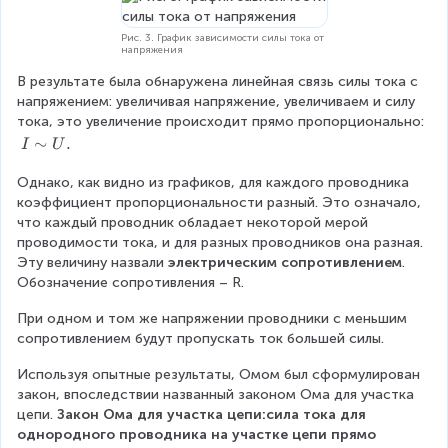
h
i
Рис. 3. График зависимости силы тока от
напряжения
_
2
В результате была обнаружена линейная связь силы тока с 
.
напряжением: увеличивая напряжение, увеличиваем и силу 
тока, это увеличение происходит прямо пропорционально:
I
∼
.
I
U
\
Однако, как видно из графиков, для каждого проводника 
si
коэффициент пропорциональности разный. Это означало, 
m
что каждый проводник обладает некоторой мерой 
U
проводимости тока, и для разных проводников она разная. 
.
Эту величину назвали 
электрическим сопротивлением
. 
Обозначение сопротивления – R.
При одном и том же напряжении проводники с меньшим 
сопротивлением будут пропускать ток большей силы.
Используя опытные результаты, Омом был сформулирован 
закон, впоследствии названный законом Ома для участка 
цепи. 
Закон Ома для участка цепи:сила тока для 
однородного проводника на участке цепи прямо 