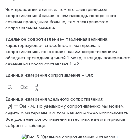
R
Чем проводник длиннее, тем его электрическое 
=
сопротивление больше, а чем площадь поперечного 
\
сечения проводника больше, тем электрическое 
r
сопротивление меньше.
h
o
Удельное сопротивление
– табличная величина, 
\
характеризующая способность материала к 
d
сопротивлению, показывает, каким сопротивлением 
fr
обладает проводник длиной 1 метр, площадь поперечного 
a
сечения которого составляет 1 м2.
c
{
Единица измерения сопротивления – Ом:
l
В
}
\
[R]
=
Ом
=
А
{
t
S
Единица измерения удельного сопротивления:
e
}
x
[
[
]
=
Ом
⋅
м
.
По удельному сопротивлению мы можем 
ρ
\
t
\
судить о материале и о том, как его можно использовать. 
)
{
r
Все удельные сопротивления известных нам материалов 
}
[
h
собраны в таблице:
R
o
]
]