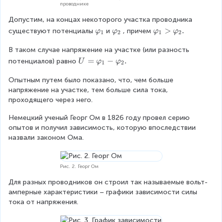
проводнике
Допустим, на концах некоторого участка проводника 
\
\
\
>
.
существуют потенциалы
и
, причем
φ
φ
φ
φ
1
2
1
2
v
v
v
В таком случае напряжение на участке (или разность 
a
a
a
r
r
r
U
=
−
.
потенциалов) равно
U
φ
φ
1
2
p
p
p
=
h
h
h
Опытным путем было показано, что, чем больше 
\
i
i
i
напряжение на участке, тем больше сила тока, 
v
_
_
_
проходящего через него.
a
1
2
1
r
Немецкий ученый Георг Ом в 1826 году провел серию 
>
p
опытов и получил зависимость, которую впоследствии 
\
h
назвали законом Ома.
v
i
a
_
r
1
Рис. 2. Георг Ом
p
-
h
\
Для разных проводников он строил так называемые вольт-
i
v
амперные характеристики – графики зависимости силы 
_
a
тока от напряжения.
2
r
.
p