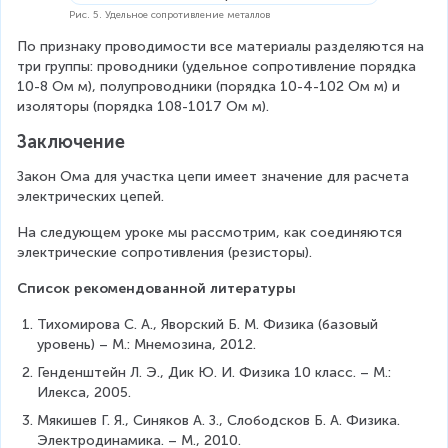
}
=
Рис. 5. Удельное сопротивление металлов
=
О
По признаку проводимости все материалы разделяются на 
О
м
три группы: проводники (удельное сопротивление порядка 
м
\
10-8 Ом м), полупроводники (порядка 10-4-102 Ом м) и 
=
c
изоляторы (порядка 108-1017 Ом м).
\
d
fr
o
Заключение
a
t
c
м
Закон Ома для участка цепи имеет значение для расчета 
{
.
электрических цепей.
В
}
На следующем уроке мы рассмотрим, как соединяются 
{
электрические сопротивления (резисторы). 
А
Список рекомендованной литературы
}
Тихомирова С. А., Яворский Б. М. Физика (базовый 
уровень) – М.: Мнемозина, 2012.
Генденштейн Л. Э., Дик Ю. И. Физика 10 класс. – М.: 
Илекса, 2005.
Мякишев Г. Я., Синяков А. З., Слободсков Б. А. Физика. 
Электродинамика. – М., 2010.