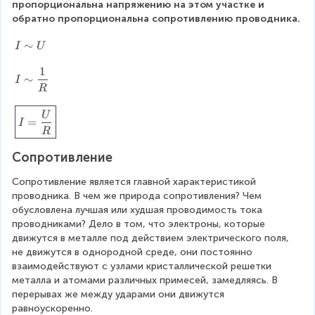
пропорциональна напряжению на этом участке и 
обратно пропорциональна сопротивлению проводника.
I
∼
I
U
\
1
si
I
∼
I
m
\
R
U
si
\
U
m
=
I
f
\
R
b
df
o
Сопротивление
r
x
a
Сопротивление является главной характеристикой 
{
c
проводника. В чем же природа сопротивления? Чем 
\
{
обусловлена лучшая или худшая проводимость тока 
(
1
проводниками? Дело в том, что электроны, которые 
I
}
движутся в металле под действием электрического поля, 
=
{
не движутся в однородной среде, они постоянно 
\
R
взаимодействуют с узлами кристаллической решетки 
d
}
металла и атомами различных примесей, замедляясь. В 
fr
перерывах же между ударами они движутся 
a
равноускоренно.
c