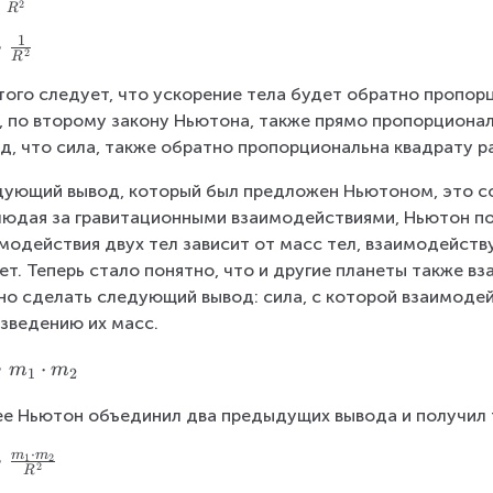
2
R
}
\
1
∼
2
R
r
i
того следует, что ускорение тела будет обратно пропорц
g
, по второму закону Ньютона, также прямо пропорциона
h
д, что сила, также обратно пропорциональна квадрату р
t
ующий вывод, который был предложен Ньютоном, это со
)
юдая за гравитационными взаимодействиями, Ньютон по
^
модействия двух тел зависит от масс тел, взаимодейст
2
ет. Теперь стало понятно, что и другие планеты также 
о сделать следующий вывод: сила, с которой взаимодей
зведению их масс.
∼
⋅
m
m
1
2
е Ньютон объединил два предыдущих вывода и получил т
⋅
m
m
∼
1
2
2
R