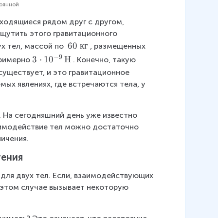
г
тоянной
аходящиеся рядом друг с другом, 
ощутить этого гравитационного 
\
60
кг
х тел, массой по 
, размещенных 
\
−
9
3
3
⋅
1
0
H
примерно
. Конечно, такую 
6
\
существует, и это гравитационное 
0
c
ых явлениях, где встречаются тела, у 
\
d
к
o
г
t
 На сегодняшний день уже известно 
1
аимодействие тел можно достаточно 
0
ничения.
^
тения
{-
9
 для двух тел. Если, взаимодействующих 
}
в этом случае вызывает некоторую 
\,
\
m