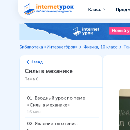
Класс
Пред
Библиотека «ИнтернетУрок»
Физика, 10 класс
Тем
Назад
Силы в механике
Тема
6
01
.
Вводный урок по теме
«Силы в механике»
16 мин
02
.
Явление тяготения.