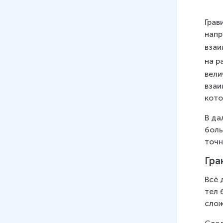
^
t
2
1
Грав
}
0
напр
^
взаи
{
на р
-
вели
1
взаи
1
кото
}
\
В да
fr
боль
a
точн
c
{
Гра
H
Всё 
\
тел 
c
слож
d
o