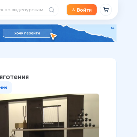
Войти
тяготения
ние