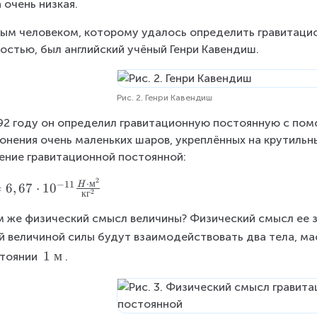
 очень низкая.
ым человеком, которому удалось определить гравитаци
остью, был английский учёный Генри Кавендиш.
Рис. 2. Генри Кавендиш
92 году он определил гравитационную постоянную с помо
онения очень маленьких шаров, укреплённых на крутильны
ение гравитационной постоянной:
2
⋅
м
−
11
H
=
6
,
67
⋅
1
0
2
к
г
м же физический смысл величины? Физический смысл ее за
й величиной силы будут взаимодействовать два тела, ма
1
1
м
тоянии 
.
\
м