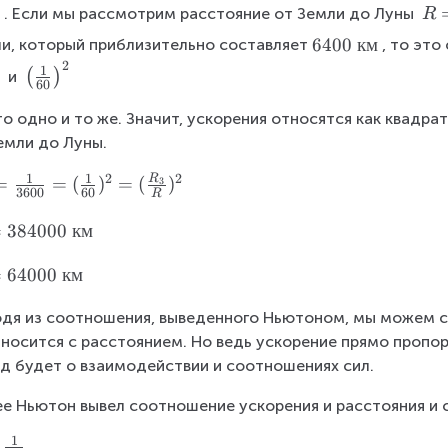
R
. Если мы рассмотрим расстояние от Земли до Луны 
R
=
\
6400
км
и, который приблизительно составляет
, то эт
3
\
2
\
1
(
)
 и 
8
60
6
l
4
4
e
то одно и то же. Значит, ускорения относятся как квадр
0
0
f
емли до Луны.
0
0
t
0
1
1
2
2
\
R
=
=
(
)
=
(
)
3
(
3600
60
\
R
к
\
к
м
=
384000
км
f
м
r
=
64000
км
a
c
дя из соотношения, выведенного Ньютоном, мы можем сд
{
носится с расстоянием. Но ведь ускорение прямо пропо
1
д будет о взаимодействии и соотношениях сил.
}
{
е Ньютон вывел соотношение ускорения и расстояния и 
6
0
1