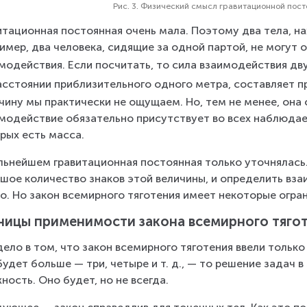
Рис. 3. Физический смысл гравитационной пос
итационная постоянная очень мала. Поэтому два тела, н
имер, два человека, сидящие за одной партой, не могут 
модействия. Если посчитать, то сила взаимодействия дву
асстоянии приблизительного одного метра, составляет 
чину мы практически не ощущаем. Но, тем не менее, она 
модействие обязательно присутствует во всех наблюдаем
рых есть масса.
льнейшем гравитационная постоянная только уточнялась.
шое количество знаков этой величины, и определить вз
о. Но закон всемирного тяготения имеет некоторые огра
ницы применимости закона всемирного тяго
дело в том, что закон всемирного тяготения ввели только
будет больше — три, четыре и т. д., — то решение задач 
ность. Оно будет, но не всегда.