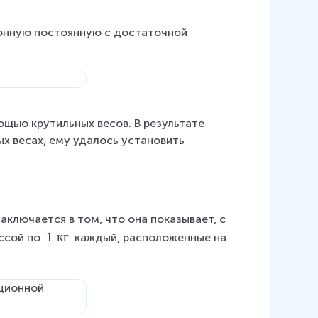
онную постоянную с достаточной 
щью крутильных весов. В результате 
х весах, ему удалось установить 
ключается в том, что она показывает, с 
\
1
кг
ссой по 
 каждый, расположенные на 
\
1
\
к