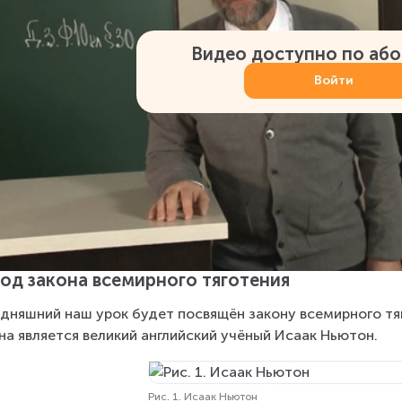
Видео доступно по аб
Войти
од закона всемирного тяготения
дняшний наш урок будет посвящён закону всемирного тяг
на является великий английский учёный Исаак Ньютон.
Рис. 1. Исаак Ньютон