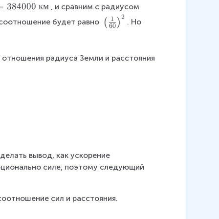
=
384000
км
, и сравним с радиусом 
2
\
1
(
)
о соотношение будет равно 
. Но 
60
l
e
f
ат отношения радиуса Земли и расстояния 
t
(
\
f
r
a
c
{
1
елать вывод, как ускорение 
}
рционально силе, поэтому следующий 
{
6
соотношение сил и расстояния.
0
}