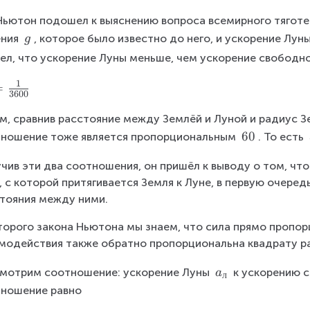
Ньютон подошел к выяснению вопроса всемирного тяготе
\
ния 
, которое было известно до него, и ускорение Луны
g
\
ел, что ускорение Луны меньше, чем ускорение свободно
g
1
=
3600
м, сравнив расстояние между Землёй и Луной и радиус Зе
\
60
ношение тоже является пропорциональным 
. То есть 
\
чив эти два соотношения, он пришёл к выводу о том, что
6
, с которой притягивается Земля к Луне, в первую очере
0
тояния между ними.
торого закона Ньютона мы знаем, что сила прямо пропор
модействия также обратно пропорциональна квадрату р
a
мотрим соотношение: ускорение Луны 
 к ускорению 
a
л
_
ношение равно
л