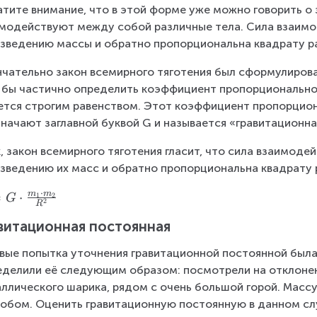
тите внимание, что в этой форме уже можно говорить о 
модействуют между собой различные тела. Сила взаимо
зведению массы и обратно пропорциональна квадрату р
чательно закон всемирного тяготения был сформулирован 
 бы частично определить коэффициент пропорциональнос
ется строгим равенством. Этот коэффициент пропорцион
начают заглавной буквой G и называется «гравитационна
, закон всемирного тяготения гласит, что сила взаимоде
зведению их масс и обратно пропорциональна квадрату 
⋅
m
m
=
⋅
1
2
G
2
R
витационная постоянная
вые попытка уточнения гравитационной постоянной была п
делили её следующим образом: посмотрели на отклонен
ллического шарика, рядом с очень большой горой. Массу
обом. Оценить гравитационную постоянную в данном слу