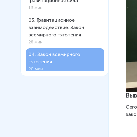
Гравитационная сила
13 мин
03
.
Гравитационное
взаимодействие. Закон
всемирного тяготения
28 мин
04
.
Закон всемирного
тяготения
20 мин
05
.
Вес тела. Невесомость
13 мин
Выв
06
.
Сила трения. Виды трения
Сего
18 мин
зако
07
.
Решение задач по
динамике. Движение
связанных тел