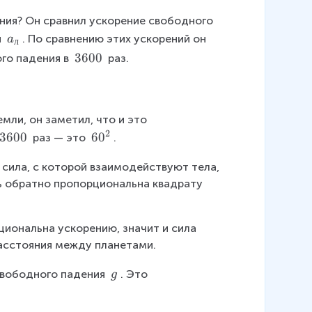
ния? Он сравнил ускорение свободного 
a
 
. По сравнению этих ускорений он 
a
л
_
\
3600
го падения в 
 раз.
л
\
3
6
мли, он заметил, что и это 
0
2
\
3600
\
6
0
0
 раз — это 
.
\
\
 сила, с которой взаимодействуют тела, 
3
6
дь обратно пропорциональна квадрату 
6
0
0
^
0
2
циональна ускорению, значит и сила 
асстояния между планетами.
\
свободного падения 
. Это 
g
\
g