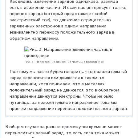
_
Как видим, изменение зарядов одинаково, разница 
q
0
0
есть в движении частиц. И если нас интересует только 
_
.
перенос заряда (который представляет собой 
0
электрический ток), то движение отрицательно 
)
заряженных электронов в одном направлении 
=
эквивалентно переносу положительного заряда в 
Q
обратном направлении.
_
Б
+
q
Рис. 3. Направление движения частиц в проводнике
_
0
Поэтому мы часто будем говорить, что положительный 
заряд переносится или движется в таком-то 
направлении, хотя понимаем, что в металлах 
положительный заряд не движется, это в обратном 
направлении движутся электроны. Чтобы не было 
путаницы, за положительное направление тока мы 
приняли направление переноса положительного заряда.
В общем случае за разные промежутки времени может 
переноситься разный заряд, то есть сила тока может 