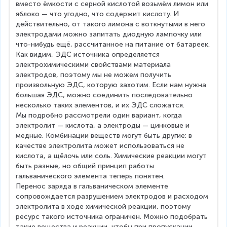
вместо ёмкости с серной кислотой возьмём лимон или 
яблоко — что угодно, что содержит кислоту. И 
действительно, от такого лимона с воткнутыми в него 
электродами можно запитать диодную лампочку или 
что-нибудь ещё, рассчитанное на питание от батареек.
Как видим, ЭДС источника определяется 
электрохимическими свойствами материала 
электродов, поэтому мы не можем получить 
произвольную ЭДС, которую захотим. Если нам нужна 
большая ЭДС, можно соединить последовательно 
несколько таких элементов, и их ЭДС сложатся.
Мы подробно рассмотрели один вариант, когда 
электролит — кислота, а электроды — цинковые и 
медные. Комбинации веществ могут быть другие: в 
качестве электролита может использоваться не 
кислота, а щёлочь или соль. Химические реакции могут 
быть разные, но общий принцип работы 
гальванического элемента теперь понятен.
Перенос заряда в гальваническом элементе 
сопровождается разрушением электродов и расходом 
электролита в ходе химической реакции, поэтому 
ресурс такого источника ограничен. Можно подобрать 
такие вещества и реакции, чтобы при пропускании 