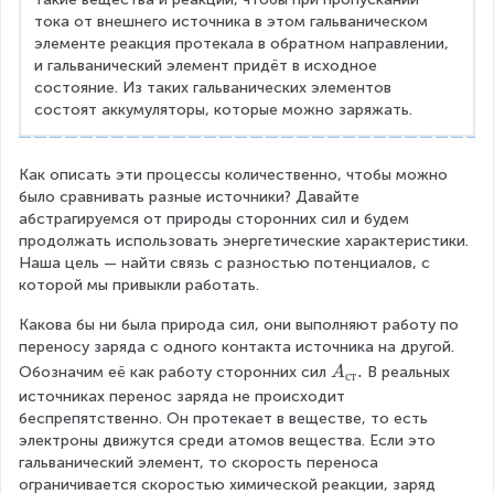
тока от внешнего источника в этом гальваническом 
элементе реакция протекала в обратном направлении, 
и гальванический элемент придёт в исходное 
состояние. Из таких гальванических элементов 
состоят аккумуляторы, которые можно заряжать.
Как описать эти процессы количественно, чтобы можно 
было сравнивать разные источники? Давайте 
абстрагируемся от природы сторонних сил и будем 
продолжать использовать энергетические характеристики. 
Наша цель — найти связь с разностью потенциалов, с 
которой мы привыкли работать.
Какова бы ни была природа сил, они выполняют работу по 
переносу заряда с одного контакта источника на другой. 
A
.
Обозначим её как работу сторонних сил
В реальных 
A
ст
_
источниках перенос заряда не происходит 
{
беспрепятственно. Он протекает в веществе, то есть 
с
электроны движутся среди атомов вещества. Если это 
т
гальванический элемент, то скорость переноса 
}
ограничивается скоростью химической реакции, заряд 