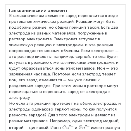
Гальванический элемент
В гальваническом элементе заряд переносится в ходе 
протекания химических реакций. Реакции могут быть 
подобраны разные, но общий принцип такой. Есть два 
электрода из разных материалов, погруженные в 
раствор электролита. Электролит вступает в 
химическую реакцию с электродами, и эта реакция 
сопровождается ионным обменом. Если электролит — 
это раствор кислоты, например, серной, то она будет 
вступать в реакцию с металлическими электродами, и 
будут образовываться ионы этих металлов. Ион — это 
заряженная частица. Поэтому, если электрод теряет 
ион, его заряд изменяется — мы уже близки к 
разделению зарядов. При этом ионы в растворе могут 
перемещаться и переносить заряд от электрода к 
электроду.
Но если эта реакция протекает на обоих электродах, и 
электроды одинаково теряют ионы, то как получится 
разность зарядов? Для этого электроды и делают из 
разных материалов. Например, один электрод медный, 
2
+
2
+
C
Z
второй — цинковый. Ионы
и
имеют разную 
C
u
Z
n