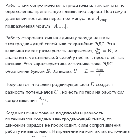
+
\
\
Работа сил сопротивления отрицательна, так как она по 
A
D
fr
определению препятствует движению заряда. Поэтому в 
_
el
a
A
{с
уравнении поставим перед ней минус, под
A
сопр
ta
c
_
о
|
∣
∣.
W
подразумевая модуль
A
сопр
{
{
п
A
}
A
с
р
Работу сторонних сил на единицу заряда назвали 
_
q
_
о
}
электродвижущей силой, или сокращённо ЭДС. Эта 
{
{
п
Дж
с
\
=
В
величина имеет размерность напряжения,
, и 
с
Кл
р
о
fr
аналогии с механической силой у неё нет, просто её так 
т
}
п
a
назвали. Это характеристика источника тока. ЭДС 
}
р
c
U
A
\
.
=
−
сопр
}
обозначили буквой
Запишем:
E
U
E
}
q
{
=
\
q
|.
Д
E
E
-
\
Получается, что электродвижущая сила
создаёт 
E
ж
-
.
\
\
\
разность потенциалов
, но есть потери на работу сил 
U
}
\
fr
E
\
{
\
A
.
сопр
сопротивления
fr
a
q
U
К
fr
a
c
л
a
Когда источник тока не подключён и разность 
c
{
}
c
потенциалов создана электродвижущей силой, то 
{
A
=
{
движение зарядов не происходит, силы сопротивления 
A
_
В
A
работу не выполняют. Напряжение на контактах источника 
_
{
_