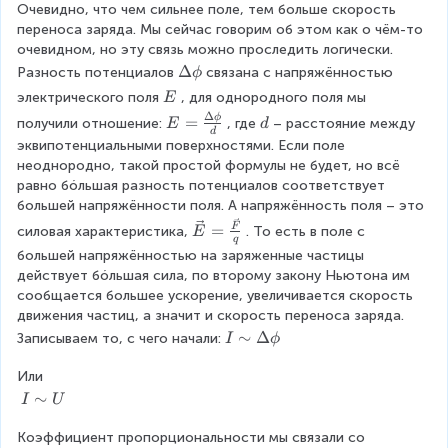
Очевидно, что чем сильнее поле, тем больше скорость 
t
переноса заряда. Мы сейчас говорим об этом как о чём-то 
a
очевидном, но эту связь можно проследить логически. 
t
\
Δ
Разность потенциалов
связана с напряжённостью 
ϕ
}
D
\
электрического поля
, для однородного поля мы 
E
el
\
Δ
E
ϕ
=
\
получили отношение:
, где
– расстояние между 
E
d
t
d
E
=
\
эквипотенциальными поверхностями. Если поле 
a
\
d
неоднородно, такой простой формулы не будет, но всё 
\
fr
равно бóльшая разность потенциалов соответствует 
p
a
большей напряжённости поля. А напряжённость поля – это 
h
c
\
=
F
i
силовая характеристика,
. То есть в поле с 
E
{
q
v
большей напряжённостью на заряженные частицы 
\
e
действует бóльшая сила, по второму закону Ньютона им 
D
c
сообщается большее ускорение, увеличивается скорость 
el
{
движения частиц, а значит и скорость переноса заряда. 
t
E
I
∼
Δ
Записываем то, с чего начали:
I
ϕ
a
}
\
\
=
Или
si
p
\
m
I
∼
h
I
U
fr
\
\
i
a
D
Коэффициент пропорциональности мы связали со 
si
}
c