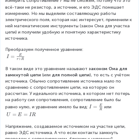
\
измерить сопротивление
мы не сможем, потому что это 
r
U
R
\
всё-таки не резистор, а источник, и его ЭДС помешает 
.
r
измерению. Но мы выделили составляющую работы 
электрического поля, которая нас интересует, применили к 
ней математические инструменты (закон Ома для участка 
цепи) и получили удобную и понятную характеристику 
источника.
Преобразуем полученное уравнение:
I
=
E
I
+
r
R
=
\
В таком виде это уравнение называют 
законом Ома для 
fr
замкнутой цепи
 (или 
для полной цепи
), то есть с учётом 
a
источника. Обычно сопротивление источника мало по 
c
сравнению с сопротивлением цепи, на которую он 
{
рассчитан. У идеального источника, в котором нет потерь 
E
на работу сил сопротивления, сопротивление было бы 
}
I
=
E
равно нулю, и уравнение имело бы вид:
или
I
R
{
=
\
=
=
U
E
I
R
r
\
\
+
fr
Напряжение, создаваемое источником на участке цепи, 
U
R
a
равно ЭДС источника. А что если контакты замкнуть 
=
}
c
проводом с сопротивлением, близким к нулевому? 