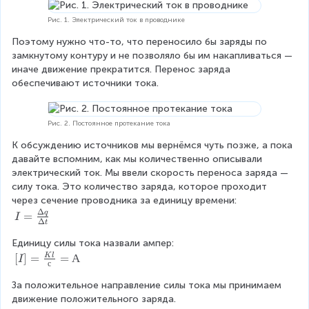
Рис. 1. Электрический ток в проводнике
Поэтому нужно что-то, что переносило бы заряды по 
замкнутому контуру и не позволяло бы им накапливаться — 
иначе движение прекратится. Перенос заряда 
обеспечивают источники тока.
Рис. 2. Постоянное протекание тока
К обсуждению источников мы вернёмся чуть позже, а пока 
давайте вспомним, как мы количественно описывали 
электрический ток. Мы ввели скорость переноса заряда — 
силу тока. Это количество заряда, которое проходит 
через сечение проводника за единицу времени:
Δ
I
q
=
I
Δ
t
=
\
Единицу силы тока назвали ампер:
fr
[I
[
]
=
=
А
K
l
I
с
a
]
c
За положительное направление силы тока мы принимаем 
=
{
движение положительного заряда.
\