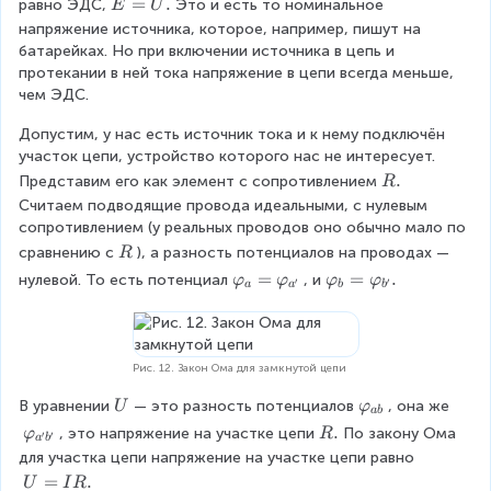
{
E
=
.
равно ЭДС,
Это и есть то номинальное 
E
U
с
{
с
=
о
напряжение источника, которое, например, пишут на 
с
о
U
п
батарейках. Но при включении источника в цепь и 
о
п
.
р
протекании в ней тока напряжение в цепи всегда меньше, 
п
р
}
чем ЭДС.
р
}
}
}
}
Допустим, у нас есть источник тока и к нему подключён 
q
}
q
участок цепи, устройство которого нас не интересует. 
q
R
.
Представим его как элемент с сопротивлением
R
.
.
Считаем подводящие провода идеальными, с нулевым 
сопротивлением (у реальных проводов оно обычно мало по 
\
сравнению с
), а разность потенциалов на проводах — 
R
\
\
=
\
=
.
нулевой. То есть потенциал
, и
φ
φ
φ
φ
′
′
a
a
b
b
R
v
v
a
a
r
r
p
p
Рис. 12. Закон Ома для замкнутой цепи
h
h
\
\
В уравнении
— это разность потенциалов
, она же
U
φ
i
i
ab
\
v
\
_
\
_
.
, это напряжение на участке цепи
По закону Ома 
φ
R
′
′
a
b
U
a
v
a
\
b
для участка цепи напряжение на участке цепи равно
r
a
=
R
=
U
=
.
U
I
R