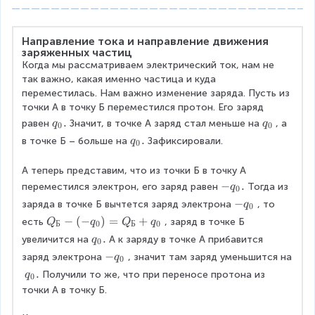
\
fr
D
a
el
c
Направление тока и направление движения 
t
{
заряженных частиц
a
K
Когда мы рассматриваем электрический ток, нам не 
q
l
так важно, какая именно частица и куда 
}
}
переместилась. Нам важно изменение заряда. Пусть из 
{
{
точки А в точку Б переместился протон. Его заряд 
\
с
\
.
\
равен
Значит, в точке А заряд стал меньше на
, а 
q
q
0
0
D
}
\
\
\
.
в точке Б – больше на
Зафиксировали.
q
el
0
=
q
q
\
t
А
_
_
q
А теперь представим, что из точки Б в точку А 
a
0
0
_
t
\
−
.
переместился электрон, его заряд равен
Тогда из 
q
0
.
0
}
\
\
−
заряда в точке Б вычтется заряд электрона
, то 
q
0
.
-
\
\
−
(
−
)
=
+
есть
, заряд в точке Б 
Q
q
Q
q
Б
0
Б
0
q
-
\
\
.
увеличится на
А к заряду в точке А прибавится 
q
_
0
q
Q
\
\
−
0
заряд электрона
, значит там заряд уменьшится на
q
_
0
_
q
\
.
\
.
0
Получили то же, что при переносе протона из 
q
Б
0
_
-
\
точки А в точку Б.
-
0
q
q
(-
.
_