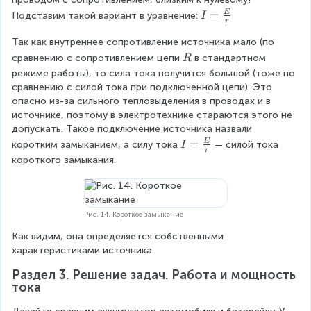
E
{
=
I
=
E
Подставим такой вариант в уравнение:
I
r
E
I
=
}
R
Так как внутреннее сопротивление источника мало (по 
\
{
fr
\
сравнению с сопротивлением цепи
в стандартном 
R
R
a
\
режиме работы), то сила тока получится большой (тоже по 
}
c
R
сравнению с силой тока при подключенной цепи). Это 
{
опасно из-за сильного тепловыделения в проводах и в 
E
источнике, поэтому в электротехнике стараются этого не 
}
допускать. Такое подключение источника назвали 
{
I
=
E
коротким замыканием, а силу тока
— силой тока 
I
r
r
=
короткого замыкания.
}
\
fr
a
c
Рис. 14. Короткое замыкание
{
Как видим, она определяется собственными 
E
характеристиками источника.
}
{
Раздел 3. Решение задач. Работа и мощность 
r
тока
}