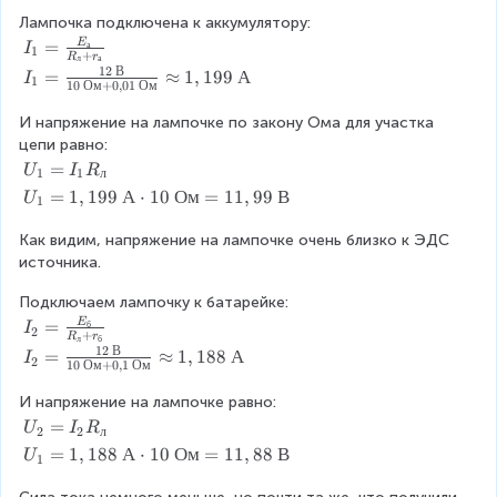
.
a
Лампочка подключена к аккумулятору:
b
I
=
E
а
}
I
1
+
R
r
л
а
_
=
12
В
I
=
≈
1
,
199
А
I
1
10
Ом
+
0
,
01
Ом
1
\
_
=
p
1
И напряжение на лампочке по закону Ома для участка 
\
h
=
цепи равно:
fr
i
\
U
=
U
I
R
1
1
л
a
_
fr
_
U
=
1
,
199
А
⋅
10
Ом
=
11
,
99
В
U
c
1
{
a
1
_
{
a
c
=
Как видим, напряжение на лампочке очень близко к ЭДС 
1
E
'
{
I
источника.
=
_
b
1
_
1
а
'
2
1
Подключаем лампочку к батарейке:
,
}
}
\
R
I
E
=
б
1
I
2
{
+
R
r
л
б
В
_
_
9
12
В
I
=
≈
1
,
188
А
R
I
2
}
10
Ом
+
0
,
1
Ом
л
2
9
_
_
{
=
\
2
л
И напряжение на лампочке равно:
1
\
А
=
+
U
=
U
I
R
0
2
2
л
fr
\
\
r
_
\
U
=
1
,
188
А
⋅
10
Ом
=
11
,
88
В
U
a
1
c
fr
_
2
О
_
c
d
a
а
=