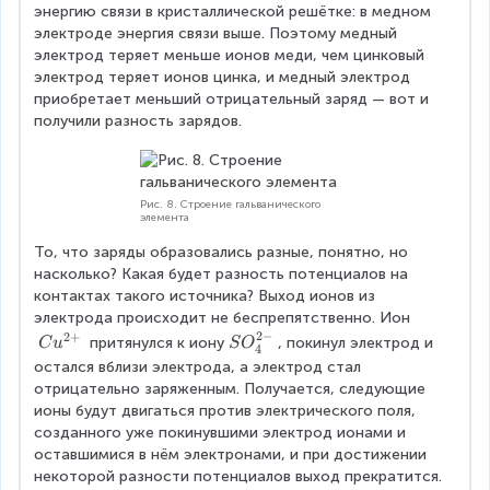
u
n
энергию связи в кристаллической решётке: в медном 
^
^
электроде энергия связи выше. Поэтому медный 
{
{
электрод теряет меньше ионов меди, чем цинковый 
2
2
электрод теряет ионов цинка, и медный электрод 
+
+
приобретает меньший отрицательный заряд — вот и 
}
}
получили разность зарядов.
Рис. 8. Строение гальванического
элемента
То, что заряды образовались разные, понятно, но 
насколько? Какая будет разность потенциалов на 
контактах такого источника? Выход ионов из 
электрода происходит не беспрепятственно. Ион
2
−
2
+
C
S
 притянулся к иону
, покинул электрод и 
C
u
S
O
4
u
O
остался вблизи электрода, а электрод стал 
^
^
отрицательно заряженным. Получается, следующие 
{
{
ионы будут двигаться против электрического поля, 
2
2
созданного уже покинувшими электрод ионами и 
+
-
оставшимися в нём электронами, и при достижении 
}
}
некоторой разности потенциалов выход прекратится. 