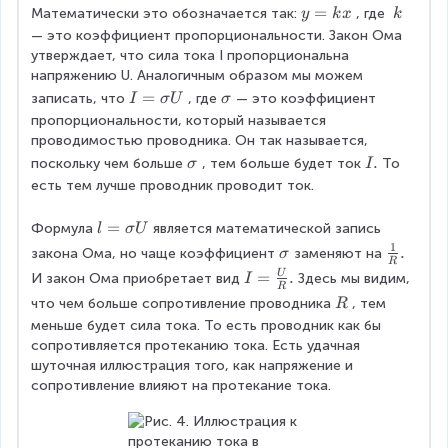
y
=
\
Математически это обозначается так:
, где 
y
k
x
k
=
\
— это коэффициент пропорциональности. Закон Ома 
k
k
утверждает, что сила тока I пропорциональна 
x
напряжению U. Аналогичным образом мы можем 
I
=
\
записать, что
, где
— это коэффициент 
I
σ
U
σ
=
si
пропорциональности, который называется 
\
g
проводимостью проводника. Он так называется, 
si
m
\
\
.
поскольку чем больше
, тем больше будет ток
То 
σ
I
g
a
si
\
есть тем лучше проводник проводит ток.
m
g
I
a
m
.
l
=
Формула
является математической запись 
l
σ
U
U
a
=
1
\
\
.
закона Ома, но чаще коэффициент
заменяют на
σ
R
\
si
fr
I
=
.
U
И закон Ома приобретает вид
Здесь мы видим, 
I
si
R
g
a
=
\
что чем больше сопротивление проводника
, тем 
R
g
m
c
\
\
меньше будет сила тока. То есть проводник как бы 
m
a
{
fr
R
сопротивляется протеканию тока. Есть удачная 
a
1
a
шуточная иллюстрация того, как напряжение и 
U
}
c
сопротивление влияют на протекание тока.
R
{
.
U
}