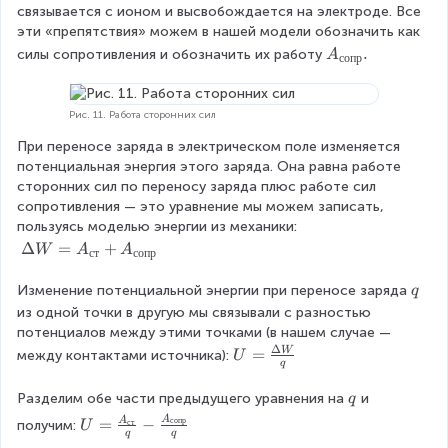
.
связывается с ионом и высвобождается на электроде. Все 
эти «препятствия» можем в нашей модели обозначить как 
A
.
силы сопротивления и обозначить их работу
A
сопр
_
{
с
Рис. 11. Работа сторонних сил
о
При переносе заряда в электрическом поле изменяется 
п
потенциальная энергия этого заряда. Она равна работе 
р
сторонних сил по переносу заряда плюс работе сил 
}
сопротивления — это уравнение мы можем записать, 
.
пользуясь моделью энергии из механики:
\
Δ
=
+
W
A
A
ст
сопр
D
el
\
Изменение потенциальной энергии при переносе заряда
q
ta
\
из одной точки в другую мы связывали с разностью 
W
q
потенциалов между этими точками (в нашем случае — 
=
Δ
U
=
W
между контактами источника):
U
q
A
=
_
\f
\
Разделим обе части предыдущего уравнения на
и 
q
{с
ra
\
U
A
=
−
A
сопр
ст
получим:
U
т}
c{
q
q
q
=