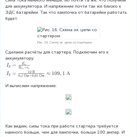
м
Сила тока немного меньше, но почти та же, что получили 
1
{
o
c
}
I
+
для аккумулятора. И напряжение почти так же близко к 
=
E
t
{
_
0
ЭДС батарейки. Так что лампочка от батарейки работать 
1
_
1
1
2
,
будет.
,
б
0
2
R
0
1
}
\
\
_
1
8
{
О
В
л
\
8
R
м
}
О
\
Рис. 16. Схема эл. цепи со стартером
_
=
{
м
А
л
1
Сделаем расчёты для стартера. Подключим его к 
1
}
\
+
1
аккумулятору:
0
\
c
r
,
I
=
E
\
а
I
3
a
d
+
R
r
_
ст
а
9
_
О
12
В
I
=
≈
109
,
1
А
p
o
I
3
б
9
0
,
1
Ом
+
0
,
01
Ом
3
м
_
p
t
}
\
=
+
3
r
1
И вычислим напряжение:
В
\
0
=
o
0
fr
,
\
x
\
a
1
fr
1
О
c
\
a
,
м
{
О
c
1
=
E
м
{
9
1
_
}
Как видим, силы тока при работе стартера требуется 
1
9
1
а
\
намного больше, чем для лампочки, больше 100 ампер. И 
2
\
,