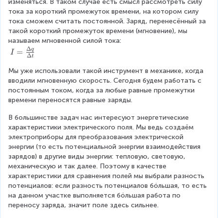
изменяться. В таком случае есть смысл рассмотреть силу 
тока за короткий промежуток времени, на котором силу 
тока сможем считать постоянной. Заряд, перенесённый за 
такой короткий промежуток времени (мгновение), мы 
называем мгновенной силой тока:
Δ
I
q
=
I
Δ
t
=
\
Мы уже использовали такой инструмент в механике, когда 
fr
вводили мгновенную скорость. Сегодня будем работать с 
a
постоянным током, когда за любые равные промежутки 
c
времени переносятся равные заряды.
{
В большинстве задач нас интересуют энергетические 
\
характеристики электрического поля. Мы ведь создаём 
D
электроприборы для преобразования электрической 
el
энергии (то есть потенциальной энергии взаимодействия 
t
зарядов) в другие виды энергии: тепловую, световую, 
a
механическую и так далее. Поэтому в качестве 
q
характеристики для сравнения полей мы выбрали разность 
}
потенциалов: если разность потенциалов бóльшая, то есть 
{
на данном участке выполняется бóльшая работа по 
\
переносу заряда, значит поле здесь сильнее.
D
el