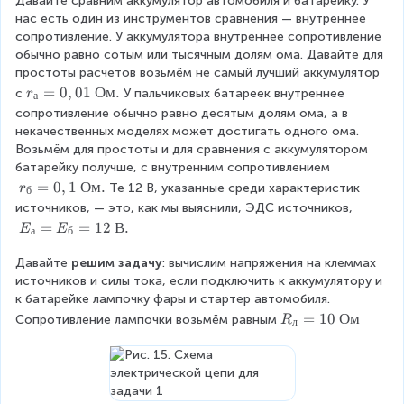
Давайте сравним аккумулятор автомобиля и батарейку. У 
нас есть один из инструментов сравнения — внутреннее 
сопротивление. У аккумулятора внутреннее сопротивление 
обычно равно сотым или тысячным долям ома. Давайте для 
простоты расчетов возьмём не самый лучший аккумулятор 
r
=
0
,
01
Ом
.
с
У пальчиковых батареек внутреннее 
r
а
_
сопротивление обычно равно десятым долям ома, а в 
а
некачественных моделях может достигать одного ома. 
=
Возьмём для простоты и для сравнения с аккумулятором 
0
батарейку получше, с внутренним сопротивлением
,
r
=
0
,
1
Ом
.
Те 12 В, указанные среди характеристик 
r
б
0
_
источников, — это, как мы выяснили, ЭДС источников,
1
б
\
=
=
12
В
.
E
E
а
б
\
=
\
О
0
Давайте 
E
решим задачу
: вычислим напряжения на клеммах 
м
,
источников и силы тока, если подключить к аккумулятору и 
_
.
1
к батарейке лампочку фары и стартер автомобиля. 
а
\
=
\
=
10
Ом
Сопротивление лампочки возьмём равным
R
л
О
E
\
м
_
R
.
б
_
=
л