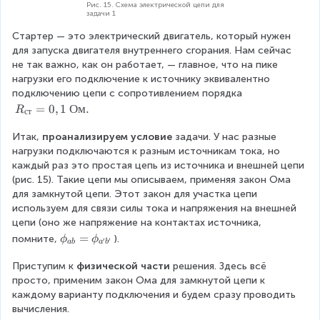
1
=
Рис. 15. Схема электрической цепи для
задачи 1
2
1
\
0
Стартер — это электрический двигатель, который нужен 
В
\
для запуска двигателя внутреннего сгорания. Нам сейчас 
.
О
не так важно, как он работает, — главное, что на пике 
м
нагрузки его подключение к источнику эквивалентно 
подключению цепи с сопротивлением порядка
\
=
0
,
1
Ом
.
R
ст
\
Итак, 
R
проанализируем условие
 задачи. У нас разные 
нагрузки подключаются к разным источникам тока, но 
_
каждый раз это простая цепь из источника и внешней цепи 
{
(рис. 15). Такие цепи мы описываем, применяя закон Ома 
с
для замкнутой цепи. Этот закон для участка цепи 
т
используем для связи силы тока и напряжения на внешней 
}
цепи (оно же напряжение на контактах источника, 
=
0
\
=
помните,
).
ϕ
ϕ
′
′
ab
a
b
,
p
1
Приступим к 
h
физической части
 решения. Здесь всё 
\
просто, применим закон Ома для замкнутой цепи к 
i
О
каждому варианту подключения и будем сразу проводить 
_
м
вычисления.
{