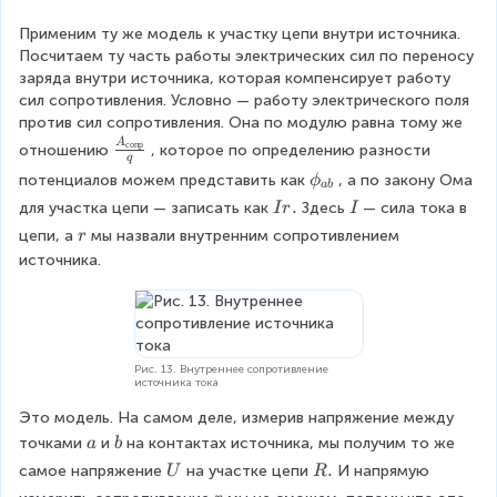
p
r
\
.
\
=
h
p
v
v
Применим ту же модель к участку цепи внутри источника. 
I
i
h
a
a
Посчитаем ту часть работы электрических сил по переносу 
R
_
i
r
r
заряда внутри источника, которая компенсирует работу 
.
{
_
p
p
сил сопротивления. Условно — работу электрического поля 
a
{
h
h
против сил сопротивления. Она по модулю равна тому же 
b
a
i
i
\
A
сопр
отношению
, которое по определению разности 
}
'
_
_
q
fr
\
потенциалов можем представить как
, а по закону Ома 
ϕ
b
{
{
ab
a
p
'
a
b
\
.
\
для участка цепи — записать как
Здесь
— сила тока в 
I
r
I
c
h
}
'
'
\
\
\
{
цепи, а
мы назвали внутренним сопротивлением 
r
i
}
}
I
I
\
A
источника.
_
.
r
r
_
{
.
{
a
с
b
о
}
п
Рис. 13. Внутреннее сопротивление
источника тока
р
}
Это модель. На самом деле, измерив напряжение между 
}
\
\
точками
и
на контактах источника, мы получим то же 
a
b
q
\
\
\
\
.
самое напряжение
на участке цепи
И напрямую 
U
R
a
b
\
\