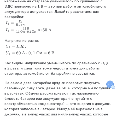
}
a
напряжение на стартере уменьшилось по сравнению с 
\
А
8
{
p
ЭДС примерно на 1 В — это при работе автомобильного 
В
8
R
p
аккумулятора допускается. Давайте рассчитаем для 
}
\
_
r
батарейки:
{
В
{
o
I
E
=
б
I
0
4
+
R
r
ст
б
с
x
_
12
В
,
I
=
≈
60
А
I
4
0
,
1
Ом
+
0
,
1
Ом
т
1
4
1
_
}
,
=
\
4
Напряжение равно:
+
1
\
О
=
U
=
U
I
R
4
4
ст
r
8
fr
м
\
_
U
=
60
А
⋅
0
,
1
Ом
=
6
В
_
U
8
a
4
+
fr
4
_
а
\
c
0
a
=
Как видим, напряжение уменьшилось по сравнению с ЭДС 
4
}
А
{
,
c
I
в 2 раза, и сила тока тоже недостаточна для работы 
=
E
0
{
_
стартера, автомобиль от батарейки не заведётся.
6
_
1
1
4
0
б
\
2
R
На самом деле батарейка вряд ли позволит получить 
\
}
О
\
_
стабильную силу тока, даже те 60 А, которые мы получили 
А
{
м
В
{
в расчётах. Обычно рассматривают так называемую 
\
R
}
}
с
ёмкость батареи или аккумулятора (не путайте с 
c
_
\
{
т
электроёмкостью конденсатора) — это энергия в джоулях, 
d
{
a
0
}
которая запасена в батарее. Иногда её выражают не в 
o
с
p
,
джоулях, а в ампер-часах или миллиампер-часах, которые 
t
т