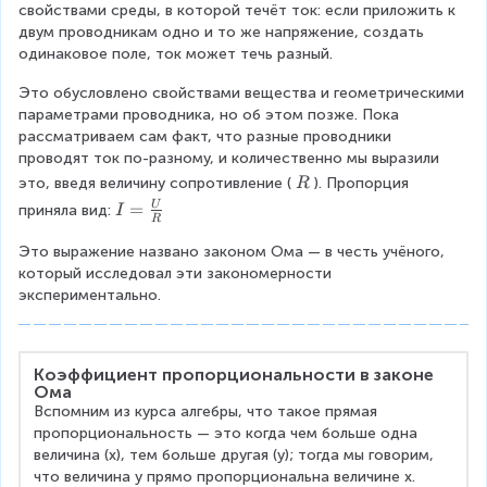
el
свойствами среды, в которой течёт ток: если приложить к 
m
d
{
t
двум проводникам одно и то же напряжение, создать 
U
\
a
одинаковое поле, ток может течь разный.
v
\
e
Это обусловлено свойствами вещества и геометрическими 
p
c
параметрами проводника, но об этом позже. Пока 
hi
{
рассматриваем сам факт, что разные проводники 
F
проводят ток по-разному, и количественно мы выразили 
}
\
это, введя величину сопротивление (
). Пропорция 
R
}
\
I
=
U
приняла вид:
I
{
R
R
=
q
Это выражение названо законом Ома — в честь учёного, 
\
}
который исследовал эти закономерности 
fr
экспериментально.
a
c
{
U
Коэффициент пропорциональности в законе 
}
Ома
R
Вспомним из курса алгебры, что такое прямая 
пропорциональность — это когда чем больше одна 
величина (x), тем больше другая (y); тогда мы говорим, 
что величина y прямо пропорциональна величине x. 