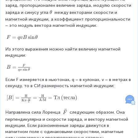
c
e
заряд, пропорционален величине заряда, модулю скорости 
{
c
\
заряда и синусу угла
 между векторами скорости и 
θ
v
{
t
магнитной индукции, а коэффициент пропорциональности 
}
B
h
– это модуль вектора магнитной индукции:
}
e
t
F
=
s
i
n
F
q
v
B
θ
a
=
Из этого выражения можно найти величину магнитной 
q
индукции:
v
B
B
=
F
\
B
s
i
n
q
v
θ
=
si
\
Если F измеряется в ньютонах, q – в кулонах, v – в метрах в 
n
fr
секунду, то в СИ размерность магнитной индукции:
\
a
t
H
H
[
[
]
=
=
=
T
л
(
тесла
)
c
B
h
M
A
⋅
M
K
⋅
π
C
B
{
e
]
F
t
\
Направлена сила Лоренца 
 следующим образом. Она 
F
=
}
a
v
перпендикулярна и скорости заряда, и вектору магнитной 
{
{
e
индукции. Если разноименные заряды движутся в 
\f
q
c
магнитном поле с одинаковыми скоростями, магнитные 
ra
v
{
силы направлены в противоположные стороны.