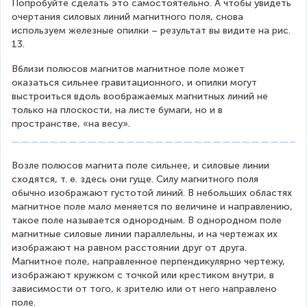
Попробуйте сделать это самостоятельно. А чтобы увидеть 
очертания силовых линий магнитного поля, снова 
используем железные опилки – результат вы видите на рис. 
13.
Вблизи полюсов магнитов магнитное поле может 
оказаться сильнее гравитационного, и опилки могут 
выстроиться вдоль воображаемых магнитных линий не 
только на плоскости, на листе бумаги, но и в 
пространстве, «на весу».
Возле полюсов магнита поле сильнее, и силовые линии 
сходятся, т. е. здесь они гуще. Силу магнитного поля 
обычно изображают густотой линий. В небольших областях 
магнитное поле мало меняется по величине и направлению, 
такое поле называется однородным. В однородном поле 
магнитные силовые линии параллельны, и на чертежах их 
изображают на равном расстоянии друг от друга. 
Магнитное поле, направленное перпендикулярно чертежу, 
изображают кружком с точкой или крестиком внутри, в 
зависимости от того, к зрителю или от него направлено 
поле.