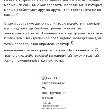
сложно оторвать от куска железа. Как выразить, сильный 
магнит или слабый? А как задавать направления, в которых 
магниты действуют друг на друга, чтобы делать это не на 
пальцах?
В электростатике для описания взаимодействия зарядов 
мы придумали удобный инструмент – понятие 
электрического поля. Применим этот инструмент – поле – 
к магнитам. Электрическое поле задано, если для каждой 
\
точки пространства определен вектор
 – 
E
v
\
напряженность электрического поля. Напряженность
E
e
v
 равна силе, действующей на единичный положительный 
c
e
заряд, помещенный в данную точку.
{
c
E
{
}
E
}
Рис. 11.
Напряженность
электрического поля