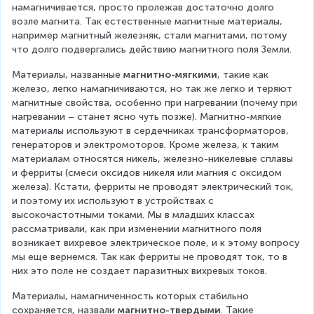
намагничивается, просто пролежав достаточно долго 
возле магнита. Так естественные магнитные материалы, 
например магнитный железняк, стали магнитами, потому 
что долго подвергались действию магнитного поля Земли.
Материалы, названные 
магнитно-мягкими
, такие как 
железо, легко намагничиваются, но так же легко и теряют 
магнитные свойства, особенно при нагревании (почему при 
нагревании – станет ясно чуть позже). Магнитно-мягкие 
материалы используют в сердечниках трансформаторов, 
генераторов и электромоторов. Кроме железа, к таким 
материалам относятся никель, железно-никелевые сплавы 
и ферриты (смеси оксидов никеля или магния с оксидом 
железа). Кстати, ферриты не проводят электрический ток, 
и поэтому их используют в устройствах с 
высокочастотными токами. Мы в младших классах 
рассматривали, как при изменении магнитного поля 
возникает вихревое электрическое поле, и к этому вопросу 
мы еще вернемся. Так как ферриты не проводят ток, то в 
них это поле не создает паразитных вихревых токов.
Материалы, намагниченность которых стабильно 
сохраняется, назвали 
магнитно-твердыми
. Такие 