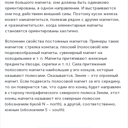
поле большого магнита, они должны быть одинаково 
ориентированы, в одном направлении. И выстраиваются 
они под действием внешней силы. Поэтому кусок железа 
может намагнититься, полежав рядом с другим магнитом, 
и «размагнититься», когда элементарные магниты 
становятся ориентированы хаотично.
Вспомним свойства постоянных магнитов. Примеры таких 
магнитов: стрелка компаса, плоский (полосовой) или 
подковообразный магниты, сувенирный магнит на 
холодильнике и т. п. Магниты притягивают железные 
предметы (гвозди, скрепки и т. п.). Сила притяжения 
полосового магнита наибольшая у его концов, которые 
называют полюсами. Оказывается, Земля – это огромный 
магнит. Если подвесить полосовой магнит за его середину, 
то он повернется так, что один его конец будет направлен 
в сторону географического северного полюса Земли, этот 
конец магнита называют его северным полюсом 
(обозначили букой N – north), а другой, соответственно, 
южным (обозначили S – south).