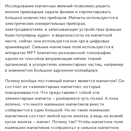
Исследование магнитных явлений позволило решить 
многие прикладные задачи физики и спроектировать 
большое количество приборов. Магниты используются в 
электрических измерительных приборах, 
электродвигателях, в записывающих устройствах (раньше 
были популярны аудио- и видеокассеты на магнитной 
ленте, сейчас она используется кое-где в цифровых 
хранилищах). Сильные магнитные поля используются в 
аппаратах МРТ (магнитно-резонансной томографии, 
одном из способов визуализации мягких тканей 
организма), в ускорителях элементарных частиц, например 
в знаменитом Большом адронном коллайдере.
Почему вообще постоянный магнит является магнитом? Он 
состоит из «элементарных магнитов», которые 
поворачиваются. Что представляют собой эти 
элементарные магниты – разберемся чуть позже. А пока 
логично, что много маленьких магнитиков вместе 
собираются в один большой. Но из таких маленьких 
магнитиков состоит любой кусок железа, а ведь не всякий 
кусок железа – магнит. Почему так? Чтобы магнитное поле 
маленьких магнитиков «собралось» в сильное магнитное 