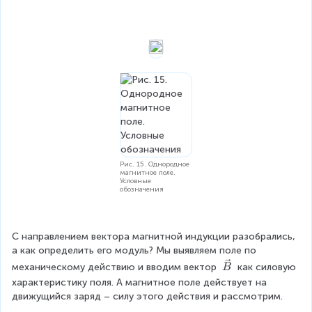
Рис. 15. Однородное
магнитное поле.
Условные
обозначения
С направлением вектора магнитной индукции разобрались, 
а как определить его модуль? Мы выявляем поле по 
\
механическому действию и вводим вектор 
 как силовую 
B
v
характеристику поля. А магнитное поле действует на 
e
движущийся заряд – силу этого действия и рассмотрим.
c