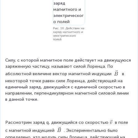
Рис. 16. Действие на
заряд магнитного и
электрического
полей
Силу, с которой магнитное поле действует на движущуюся 
заряженную частицу, называют силой Лоренца. По 
\
абсолютной величине вектор магнитной индукции 
  в 
B
v
некоторой точке равен силе Лоренца, действующей на 
e
единичный заряд, движущийся с единичной скоростью в 
c
направлении, перпендикулярном магнитной силовой линии 
{
в данной точке.
B
}
\
Рассмотрим заряд q, движущийся со скоростью
 в поле 
v
v
\
с магнитной индукцией 
 . Экспериментально было 
B
e
v
определено, что модуль силы Лоренца, действующей на 