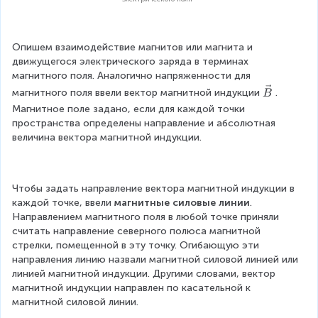
Опишем взаимодействие магнитов или магнита и 
движущегося электрического заряда в терминах 
магнитного поля. Аналогично напряженности для 
\
магнитного поля ввели вектор магнитной индукции
. 
B
v
Магнитное поле задано, если для каждой точки 
e
пространства определены направление и абсолютная 
c
величина вектора магнитной индукции.
{
B
}
Чтобы задать направление вектора магнитной индукции в 
каждой точке, ввели 
магнитные силовые линии
. 
Направлением магнитного поля в любой точке приняли 
считать направление северного полюса магнитной 
стрелки, помещенной в эту точку. Огибающую эти 
направления линию назвали магнитной силовой линией или 
линией магнитной индукции. Другими словами, вектор 
магнитной индукции направлен по касательной к 
магнитной силовой линии.