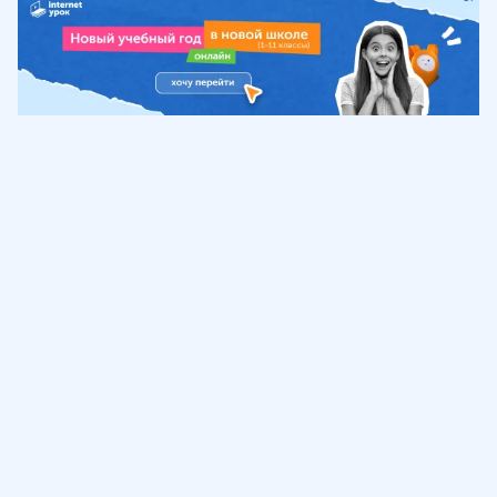
Обучение
ИнтернетУрок
Помощь
© ИнтернетУрок, 2009-
2026
8 (800) 775-41-21
info@interneturok.ru
101 000, г. Москва а/я 711 ООО «ИНТЕРДА»