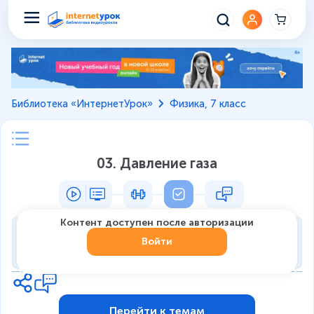
Библиотека «ИнтернетУрок»
Физика, 7 класс
03. Давление газа
Контент доступен после авторизации
Тренировка
Войти
0
из
7
1
Перейти к темам