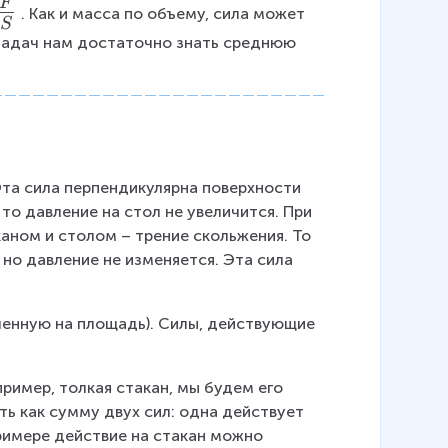
F
. Как и масса по объему, сила может 
L
S
a
 задач нам достаточно знать среднюю 
r
g
e
\f
r
a
 Эта сила перпендикулярна поверхности 
c
 то давление на стол не увеличится. При 
{
ном и столом – трение скольжения. То 
m
 но давление не изменяется. Эта сила 
}
{
V
ленную на площадь). Силы, действующие 
}
}
ример, толкая стакан, мы будем его 
ь как сумму двух сил: одна действует 
 примере действие на стакан можно 