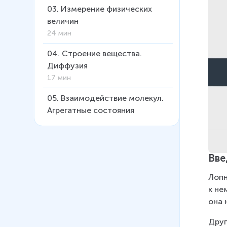
03
.
Измерение физических
величин
24 мин
04
.
Строение вещества.
Диффузия
17 мин
05
.
Взаимодействие молекул.
Агрегатные состояния
вещества
18 мин
06
.
Кинематика
Вве
34 мин
Лопн
07
.
Взаимодействие тел. Сила.
к не
Масса
она 
21 мин
Друг