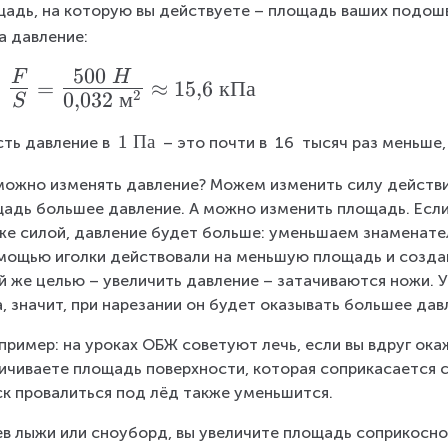
адь, на которую вы действуете – площадь ваших подошв
а давление:
500
F
H
=
=
≈
15
,
6
кПа
2
0
,
032
м
S
1
1
Па
сть давление в 
 – это почти в 
16
 тысяч раз меньше
~
можно изменять давление? Можем изменить силу действия
П
адь большее давление. А можно изменить площадь. Если
а
же силой, давление будет больше: уменьшаем знаменател
мощью иголки действовали на меньшую площадь и создав
й же целью – увеличить давление – затачиваются ножи.
, значит, при нарезании он будет оказывать большее дав
пример: на уроках ОБЖ советуют лечь, если вы вдруг ока
ичиваете площадь поверхности, которая соприкасается с
ск провалиться под лёд также уменьшится.
в лыжи или сноуборд, вы увеличите площадь соприкосно