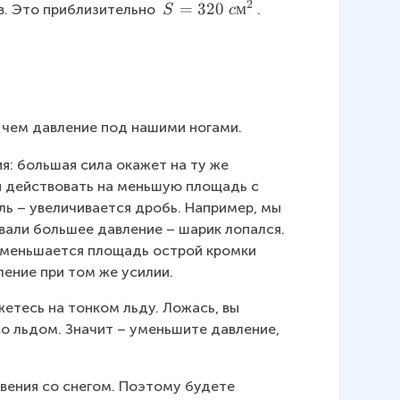
2
г
S
=
320
м
. Это приблизительно 
. 
S
c
=
3
2
0
~
, чем давление под нашими ногами.
c
м
: большая сила окажет на ту же 
^
 действовать на меньшую площадь с 
2
ь – увеличивается дробь. Например, мы 
али большее давление – шарик лопался. 
 Уменьшается площадь острой кромки 
ление при том же усилии.
жетесь на тонком льду. Ложась, вы 
о льдом. Значит – уменьшите давление, 
вения со снегом. Поэтому будете 