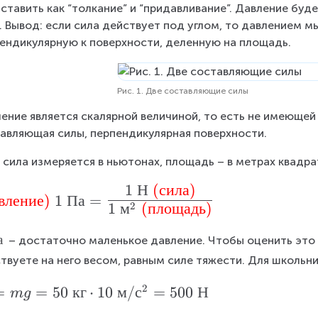
ставить как “толкание” и “придавливание”. Давление буд
. Вывод: если сила действует под углом, то давлением 
ендикулярную к поверхности, деленную на площадь.
Рис. 1. Две составляющие силы
ение является скалярной величиной, то есть не имеющей
авляющая силы, перпендикулярная поверхности.
 сила измеряется в ньютонах, площадь – в метрах квадра
1
Н
(
сила
)
вление
)
1
Па
=
2
1
м
(
площадь
)
а
 – достаточно маленькое давление. Чтобы оценить это 
твуете на него весом, равным силе тяжести. Для школьн
2
=
=
50
кг
⋅
10
м
/
с
=
500
Н
m
g