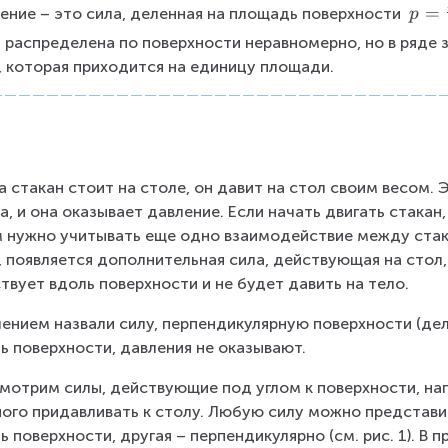
p
=
ение – это сила, деленная на площадь поверхности 
p
=
 распределена по поверхности неравномерно, но в ряде
{
, которая приходится на единицу площади.
\
L
a
r
g
а стакан стоит на столе, он давит на стол своим весом.
e
\
а, и она оказывает давление. Если начать двигать стакан,
fr
 нужно учитывать еще одно взаимодействие между стака
a
, появляется дополнительная сила, действующая на стол,
c
твует вдоль поверхности и не будет давить на тело.
{
ением назвали силу, перпендикулярную поверхности (де
F
ь поверхности, давления не оказывают.
}
{
мотрим силы, действующие под углом к поверхности, нап
S
ого придавливать к столу. Любую силу можно представит
}
ь поверхности, другая – перпендикулярно (см. рис. 1). В
}