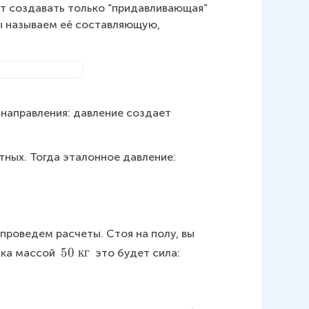
ет создавать только “придавливающая” 
мы называем её составляющую, 
 направления: давление создает 
тных. Тогда эталонное давление:
проведем расчеты. Стоя на полу, вы 
5
50
кг
ика массой 
 это будет сила:
0
~
к