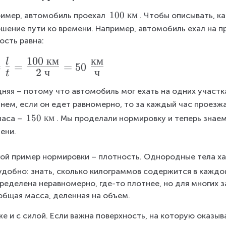
1
100
км
имер, автомобиль проехал 
. Чтобы описывать, к
0
шение пути ко времени. Например, автомобиль ехал на пр
0
ость равна:
~
100
км
км
к
l
=
=
=
50
2
ч
ч
м
t
няя – потому что автомобиль мог ехать на одних участка
нем, если он едет равномерно, то за каждый час проезжа
1
150
км
часа – 
. Мы проделали нормировку и теперь знаем
5
ени.
0
~
ой пример нормировки – плотность. Однородные тела х
к
удобно: знать, сколько килограммов содержится в каждо
м
ределена неравномерно, где-то плотнее, но для многих 
общая масса, деленная на объем.
же и с силой. Если важна поверхность, на которую оказыв