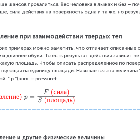
ше шансов провалиться. Вес человека в лыжах и без – поч
ше, сила действия на поверхность одна и та же, но резул
ление при взаимодействии твердых тел
оих примерах можно заметить, что отличает описанные с
 и длиннее обуви. То есть результат действия зависит не 
 какую площадь. Чтобы описать распределенное по поверх
твующая на единицу площади. Называется эта величина 
ой  “
p
”(англ. – pressure):
(
сила
)
F
вление
)
=
p
(
площадь
)
S
ление и другие физические величины