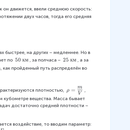
ак он движется, ввели среднюю скорость: 
отяжении двух часов, тогда его средняя 
х быстрее, на других – медленнее. Но в 
5
50
км
2
25
км
ет по 
, за полчаса – 
, а за 
0
5
, как пройденный путь распределён во 
~
~
к
к
м
м
\
m
=
арактеризуются плотностью, 
, 
ρ
V
r
м кубометре вещества. Масса бывает 
h
задач достаточно средней плотности – 
o
=
{
ается воздействие, то вводим параметр: 
\