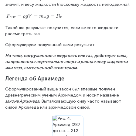
значит, и весу жидкости (поскольку жидкость неподвижна).
-
=
=
\
\
\
F
=
=
=
r
r
F
ρ
g
V
m
g
P
r
выт
ж
ж
_
h
h
h
Такой же результат получится, если вместо жидкости 
{
o
o
o
рассмотреть газ.
в
g
g
g
ы
h
V
h
Сформулируем полученный нами результат.
т
_
_
}
1
2
На тело, погруженное в жидкость или газ, действует сила, 
=
\
\
направленная вертикально вверх и равная весу жидкости 
\
c
c
или газа, вытесненной этим телом.
r
d
d
h
o
Легенда об Архимеде
o
o
t
t
g
Сформулированный выше закон был впервые получен 
S
S
V
древнегреческим ученым Архимедом и носит название 
-
=
закона Архимеда
. Выталкивающую силу часто называют 
\
m
силой Архимеда или архимедовой силой.
r
_
h
{
o
ж
g
}
h