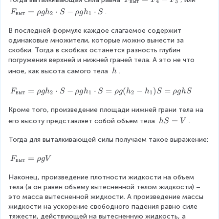
выт
4
3
p
r
_
F
=
⋅
−
⋅
\
.
F
ρ
g
h
S
ρ
g
h
S
выт
2
1
h
{
_
c
o
в
В последней формуле каждое слагаемое содержит 
{
d
g
ы
одинаковые множители, которые можно вынести за 
в
o
h
т
скобки. Тогда в скобках останется разность глубин 
ы
t
}
погружения верхней и нижней граней тела. А это не что 
т
S
=
}
\
иное, как высота самого тела 
.
h
F
=
\
_
\
h
F
=
⋅
−
⋅
=
(
−
)
=
F
ρ
g
h
S
ρ
g
h
S
ρ
g
h
h
S
ρ
g
h
S
выт
2
1
2
1
4
r
_
-
h
Кроме того, произведение площади нижней грани тела на 
{
F
o
\
h
=
его высоту представляет собой объем тела 
.
h
S
V
_
g
t
S
3
h
e
Тогда для выталкивающей силы получаем такое выражение:
=
_
x
V
2
F
=
t
F
ρ
g
V
выт
\
_
{
Наконец, произведение плотности жидкости на объем 
c
{
в
тела (а он равен объему вытесненной телом жидкости) – 
d
в
ы
это масса вытесненной жидкости. А произведение массы 
o
ы
т
жидкости на ускорение свободного падения равно силе 
t
т
}
тяжести, действующей на вытесненную жидкость, а 
S
}
}