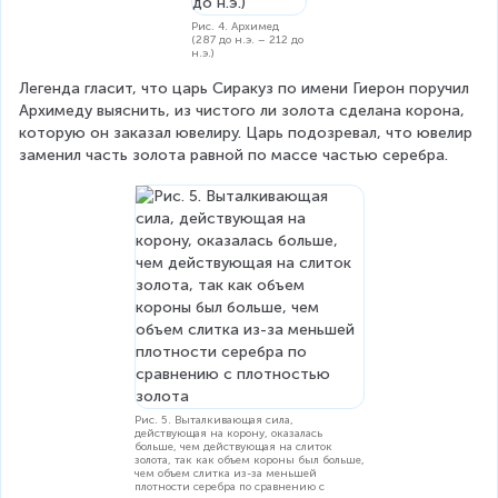
g
_
=
Рис. 4. Архимед
1
(287 до н.э. – 212 до
P
\
н.э.)
_
c
Легенда гласит, что царь Сиракуз по имени Гиерон поручил 
{
d
Архимеду выяснить, из чистого ли золота сделана корона, 
ж
o
которую он заказал ювелиру. Царь подозревал, что ювелир 
}
t
заменил часть золота равной по массе частью серебра.
S
=
\
r
h
o
g
(
h
_
2
-
Рис. 5. Выталкивающая сила,
h
действующая на корону, оказалась
больше, чем действующая на слиток
_
золота, так как объем короны был больше,
1
чем объем слитка из-за меньшей
плотности серебра по сравнению с