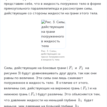
представим себе, что в жидкость погружено тело в форме 
прямоугольного параллелепипеда и рассмотрим силы, 
действующие со стороны жидкости на грани этого тела.
Рис. 3. Силы,
действующие на
грани погруженного
в жидкость тела
F
F
Силы, действующие на боковые грани (
 и 
 на 
F
F
1
2
_
_
рисунке 3) будут уравновешивать друг друга, так как они 
1
2
равны по величине. Эти силы они лишь сжимают 
погруженное в жидкость тело.  В отличие от этого, 
F
величины сил, действующих на верхнюю грань (
) и на 
F
3
_
F
нижнюю грань (
) будут различны. Это объясняется тем, 
F
4
3
_
h
что давление жидкости на меньшей глубине 
 будет 
h
1
4
_
h
меньше, чем давление на большей глубине 
.
h
2