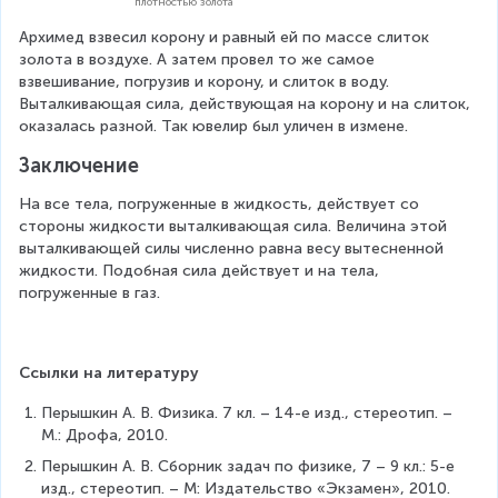
)
плотностью золота
S
Архимед взвесил корону и равный ей по массе слиток 
=
золота в воздухе. А затем провел то же самое 
\
взвешивание, погрузив и корону, и слиток в воду. 
r
Выталкивающая сила, действующая на корону и на слиток, 
h
оказалась разной. Так ювелир был уличен в измене.
o
g
Заключение
h
S
На все тела, погруженные в жидкость, действует со 
стороны жидкости выталкивающая сила. Величина этой 
выталкивающей силы численно равна весу вытесненной 
жидкости. Подобная сила действует и на тела, 
погруженные в газ.
Ссылки на литературу
Перышкин А. В. Физика. 7 кл. – 14-е изд., стереотип. – 
М.: Дрофа, 2010.
Перышкин А. В. Сборник задач по физике, 7 – 9 кл.: 5-е 
изд., стереотип. – М: Издательство «Экзамен», 2010.