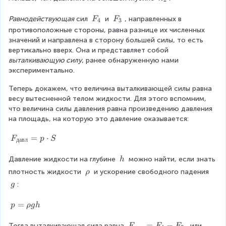
1
_
2
F
F
Равнодействующая
 сил 
 и 
, направленных в 
F
F
4
3
_
_
противоположные стороны, равна разнице их численных 
4
3
значений и направлена в сторону большей силы, то есть 
вертикально вверх. Она и представляет собой 
выталкивающую силу
, ранее обнаруженную нами 
экспериментально.
Теперь докажем, что величина выталкивающей силы равна 
весу вытесненной телом жидкости. Для этого вспомним, 
что величина силы давления равна произведению давления 
на площадь, на которую это давление оказывается:
F
=
⋅
F
p
S
давл
_
{
\
Давление жидкости на глубине 
 можно найти, если знать 
h
д
\
\
плотность жидкости 
 и ускорение свободного падения 
ρ
а
h
r
\
:
g
в
h
\
л
o
g
p
=
p
ρ
g
h
}
=
=
\
F
=
−
Тогда выталкивающая сила равна 
, или 
F
F
F