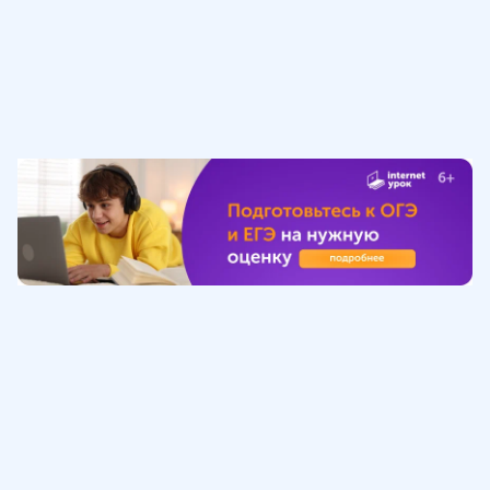
Обучение
ИнтернетУрок