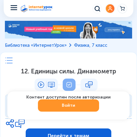
Библиотека «ИнтернетУрок»
Физика, 7 класс
12. Единицы силы. Динамометр
Контент доступен после авторизации
Тренировка
Войти
0
из
7
1
Перейти к темам