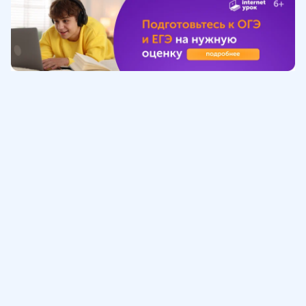
Обучение
ИнтернетУрок
Помощь
© ИнтернетУрок, 2009-
2026
8 (800) 775-41-21
info@interneturok.ru
101 000, г. Москва а/я 711 ООО «ИНТЕРДА»