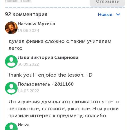
Отправить
общения на сайте.
92
комментария
Новые
Наталья Мухина
19.06.2024
думал физика сложно с таким учителем 
легко 
Лада Виктория Смирнова
30.09.2022
thank you! i enjoied the lesson.  :D
Пользователь - 2811160
14.05.2022
До изучения думала что физика это что-то 
непонятное, сложное, ужасное. Эти уроки 
привили интерес к предмету, спасибо
Илья