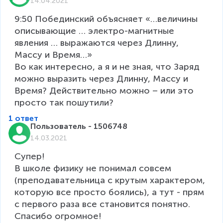
14.04.2021
9:50 Побединский объясняет «…величины 
описывающие … электро-магнитные 
явления … выражаются через Длинну, 
Массу и Время…» 

Во как интересно, а я и не зная, что Заряд 
можно выразить через Длинну, Массу и 
Время? Действительно можно – или это 
1 ответ
Пользователь - 1506748
14.03.2021
Супер!

В школе физику не понимал совсем 
(преподавательница с крутым характером, 
которую все просто боялись), а тут - прям 
с первого раза все становится понятно.

Спасибо огромное!