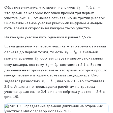
S
t
=
7
,
4
Обратим внимание, что время, например 
, — 
t
c
3
_
_
это время, за которое поплавок прошёл три первых 
2
3
участка (рис. 18) от начала отсчёта, но не третий участок. 
=
Обозначим четыре участка римскими цифрами и найдём 
7
путь, время и скорость на каждом таком участке.
{
На каждом участке путь одинаков и равен 17,5 см.
,
}
Время движения на первом участке — это время от начала 
4
t
−
отсчёта до первой точки, то есть 
. Начальный 
t
t
~
1
0
_
c
t
момент времени 
 соответствует нулевому показанию 
t
0
1
_
t
−
секундомера, поэтому 
 составляет 2,1 с. Время 
t
t
1
0
-
0
_
движения на втором участке — это время, которое прошло 
t
1
между первым и вторым отсчётами секундомера. Оно 
_
-
t
−
задаётся разностью 
, или 5,0-2,1, что составляет 
t
t
0
2
1
t
_
2,9 с. Аналогично предыдущим расчётам на третьем 
_
{
участке время равно 2,4 с и на четвёртом участке — 2,6 с 
0
2
(рис. 19).
}
-
t