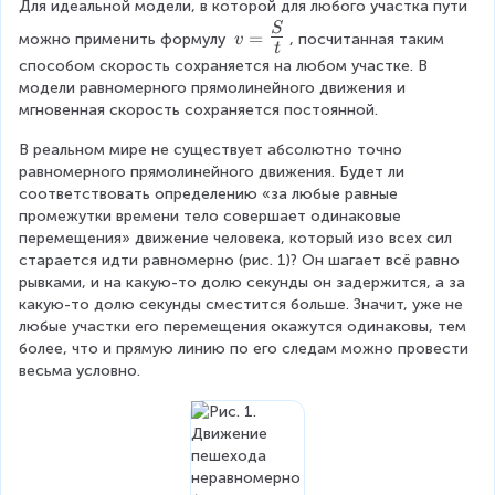
S
Для идеальной модели, в которой для любого участка пути 
g
}
v
S
=
e
можно применить формулу 
, посчитанная таким 
v
{
t
=
\
способом скорость сохраняется на любом участке. В 
t
{
fr
модели равномерного прямолинейного движения и 
}
\
a
мгновенная скорость сохраняется постоянной.
}
L
c
a
{
В реальном мире не существует абсолютно точно 
r
S
равномерного прямолинейного движения. Будет ли 
g
}
соответствовать определению «за любые равные 
e
{
промежутки времени тело совершает одинаковые 
\
t
перемещения» движение человека, который изо всех сил 
fr
}
старается идти равномерно (рис. 1)? Он шагает всё равно 
a
}
рывками, и на какую-то долю секунды он задержится, а за 
c
какую-то долю секунды сместится больше. Значит, уже не 
{
любые участки его перемещения окажутся одинаковы, тем 
S
более, что и прямую линию по его следам можно провести 
}
весьма условно.
{
t
}
}