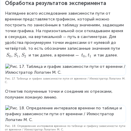
Обработка результатов эксперимента
Нагляднее всего исследование зависимости пути от 
времени представляется графиком, который можно 
построить по занесённым в таблицу значениям, задающим 
точки графика. На горизонтальной оси откладываем время 
в секундах, на вертикальной — путь в сантиметрах. Для 
удобства пронумеруем точки индексами от нулевой до 
четвёртой, то есть обозначим записанные значения пути 
S
,
,
t
,
 и так далее, а времени — 
 и так далее.
S
S
S
t
t
0
1
2
0
1
_
_
0
0
{
{
,
,
Рис. 17. Таблица и график зависимости пути от времени / Иллюстратор Лопатин М.
С.
}
}
~
~
Отметив полученные точки и соединив их отрезками, 
S
t
получаем ломаную линию.
_
_
1
1
{
,
}
Рис. 18. Определение интервалов времени по таблице и графику зависимости пути
от времени / Иллюстратор Лопатин М. С.
~