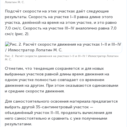
}
}
Лопатин М. С.
2
=
Подсчёт скорости на этих участках даёт следующие 
{
результаты. Скорость на участке I–II равна длине этого 
участка, делённой на время на этом участке, и это равно 
\
7,0 см/с. Скорость на участке III–IV аналогично равна 7,0 
L
см/с (рис. 2).
a
r
g
Рис. 2. Расчёт скорости движения на участках I–II и III–IV / Иллюстратор Лопатин
М. С.
e
\
Отметим, что тенденция сохраняется: и для новых 
выбранных участков равной длины время движения на 
fr
одном участке полностью совпадает со временем 
a
движения на другом. При этом оказываются одинаковыми 
c
и средние скорости движения.
{
Для самостоятельного освоения материала предлагается 
7
выбрать другой 35-сантиметровый участок — 
0
объединённый участок II–III, проделать вычисления для 
него самостоятельно и сравнить с уже полученными 
}
результатами.