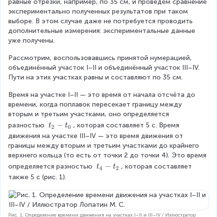
равные отрезки, например, по 35 см, и проведём сравнение 
r
экспериментально полученных результатов при таком 
g
выборе. В этом случае даже не потребуется проводить 
дополнительные измерения: экспериментальные данные 
e
уже получены.
\
fr
Рассмотрим, воспользовавшись принятой нумерацией, 
объединённый участок I–II и объединённый участок III–IV. 
a
Пути на этих участках равны и составляют по 35 см.
c
{
Время на участке I–II — это время от начала отсчёта до 
времени, когда поплавок пересекает границу между 
S
вторым и третьим участками, оно определяется 
_
t
−
разностью 
, которая составляет 5 с. Время 
t
t
2
0
4
_
движения на участке III–IV — это время движения от 
{
}
границы между вторым и третьим участками до крайнего 
2
верхнего кольца (то есть от точки 2 до точки 4). Это время 
{
}
t
−
определяется разностью 
, которая составляет 
t
t
4
2
t
-
_
также 5 с (рис. 1).
t
_
4
_
-
4
{
t
}
0
_
Рис. 1. Определение времени движения на участках I–II и III–IV / Иллюстратор