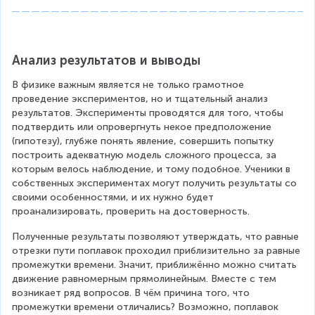
{
1
0
{,
Анализ результатов и выводы
}
В физике важным является не только грамотное 
0
проведение экспериментов, но и тщательный анализ 
}
результатов. Эксперименты проводятся для того, чтобы 
подтвердить или опровергнуть некое предположение 
}
(гипотезу), глубже понять явление, совершить попытку 
=
построить адекватную модель сложного процесса, за 
7
которым велось наблюдение, и тому подобное. Ученики в 
собственных экспериментах могут получить результаты со 
{,
своими особенностями, и их нужно будет 
}
проанализировать, проверить на достоверность.
0
Полученные результаты позволяют утверждать, что равные 
~
отрезки пути поплавок проходил приблизительно за равные 
(
промежутки времени. Значит, приближённо можно считать 
с
движение равномерным прямолинейным. Вместе с тем 
возникает ряд вопросов. В чём причина того, что 
м
промежутки времени отличались? Возможно, поплавок 
/