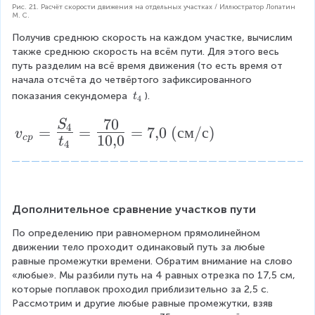
Рис. 21. Расчёт скорости движения на отдельных участках / Иллюстратор Лопатин
М. С.
Получив среднюю скорость на каждом участке, вычислим 
также среднюю скорость на всём пути. Для этого весь 
путь разделим на всё время движения (то есть время от 
начала отсчёта до четвёртого зафиксированного 
t
показания секундомера 
).
t
4
_
70
4
S
v
4
=
=
=
7
,
0
(
см
/
с
)
v
10
,
0
c
p
t
_
4
{
c
p
Дополнительное сравнение участков пути
}
=
По определению при равномерном прямолинейном 
движении тело проходит одинаковый путь за любые 
{
равные промежутки времени. Обратим внимание на слово 
\
«любые». Мы разбили путь на 4 равных отрезка по 17,5 см, 
L
которые поплавок проходил приблизительно за 2,5 с. 
Рассмотрим и другие любые равные промежутки, взяв 
a