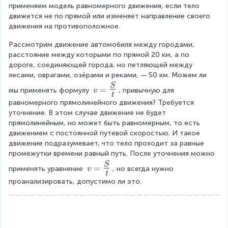
применяем модель равномерного движения, если тело 
движется не по прямой или изменяет направление своего 
движения на противоположное.
Рассмотрим движение автомобиля между городами, 
расстояние между которыми по прямой 20 км, а по 
дороге, соединяющей города, но петляющей между 
лесами, оврагами, озёрами и реками, — 50 км. Можем ли 
v
S
=
мы применять формулу 
, привычную для 
v
t
=
равномерного прямолинейного движения? Требуется 
{
уточнение. В этом случае движение не будет 
\
прямолинейным, но может быть равномерным, то есть 
L
движением с постоянной путевой скоростью. И такое 
a
движение подразумевает, что тело проходит за равные 
r
промежутки времени равный путь. После уточнения можно 
g
v
S
e
=
применять уравнение 
, но всегда нужно 
v
t
=
\
проанализировать, допустимо ли это.
{
fr
\
a
L
c
a
{
r