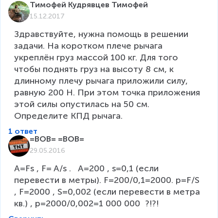
Тимофей Кудрявцев Тимофей
15.12.2017
Здравствуйте, нужна помощь в решении 
задачи. На коротком плече рычага 
укреплён груз массой 100 кг. Для того 
чтобы поднять груз на высоту 8 см, к 
длинному плечу рычага приложили силу, 
равную 200 Н. При этом точка приложения 
этой силы опустилась на 50 см. 
Определите КПД рычага.
1 ответ
=BOB= =BOB=
29.05.2016
А=Fs , F= A/s .   A=200 , s=0,1 (если 
перевести в метры). F=200/0,1=2000. p=F/S 
, F=2000 , S=0,002 (если перевести в метра 
кв.) , p=2000/0,002=1 000 000  ?!?!