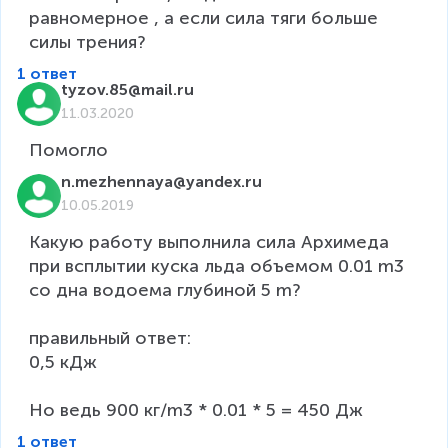
равномерное , а если сила тяги больше 
силы трения?
1 ответ
tyzov.85@mail.ru
11.03.2020
Помогло
n.mezhennaya@yandex.ru
10.05.2019
Какую работу выполнила сила Архимеда 
при всплытии куска льда объемом 0.01 m3  
со дна водоема глубиной 5 m?

правильный ответ:

0,5 кДж

Но ведь 900 кг/m3 * 0.01 * 5 = 450 Дж
1 ответ