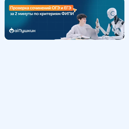
Обучение
ИнтернетУрок
Помощь
© ИнтернетУрок, 2009-
2026
8 (800) 775-41-21
info@interneturok.ru
101 000, г. Москва а/я 711 ООО «ИНТЕРДА»