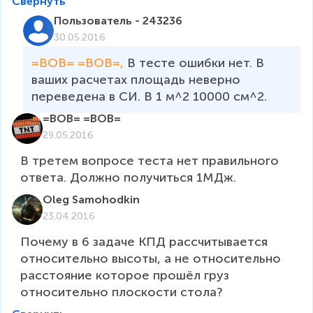
Свернуть
Пользователь - 243236
30.05.2016
=BOB= =BOB=, 
В тесте ошибки нет. В 
ваших расчетах площадь неверно 
переведена в СИ. В 1 м^2 10000 см^2.
=BOB= =BOB=
29.05.2016
В третем вопросе теста нет правильного 
ответа. Должно получиться 1МДж.
Oleg Samohodkin
23.04.2016
Почему в 6 задаче КПД рассчитывается 
относительно высоты, а не относительно 
расстояние которое прошёл груз 
относительно плоскости стола?