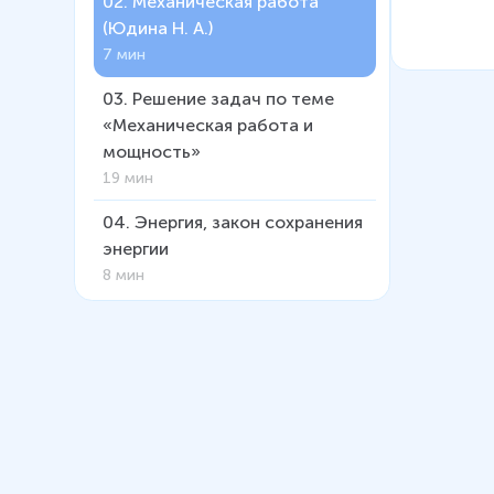
02
.
Механическая работа
(Юдина Н. А.)
7 мин
03
.
Решение задач по теме
«Механическая работа и
мощность»
19 мин
04
.
Энергия, закон сохранения
энергии
8 мин
05
.
Решение задач на тему
«Закон сохранения энергии»
9 мин
06
.
Простые механизмы. Рычаг
(Побединский Д. М.)
17 мин