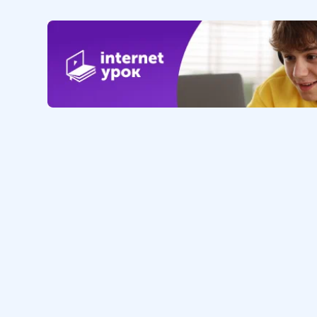
Обучение
Интернет
Личный кабинет
О нас
Библиотека уроков
Наша фил
Домашняя школа
О школе