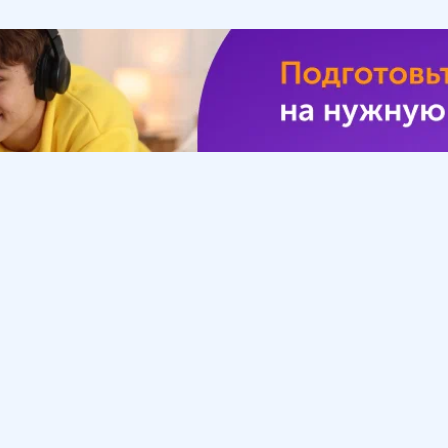
Урок
Помощь
Обратиться в поддержку
ософия
Вопросы и ответы
Инструкция по работе
с системой