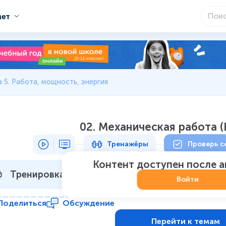
мет
 5. Работа, мощность, энергия
02. Механическая работа (
Тренажёры
Проверь с
Контент доступен после 
Тренировка 1
Не начат
:
0
из
7
Войти
Поделиться
Обсуждение
Перейти к темам