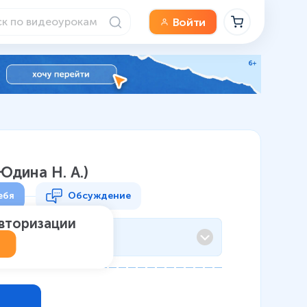
Войти
Юдина Н. А.)
ебя
Обсуждение
авторизации