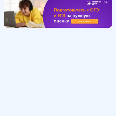
Обучение
ИнтернетУрок
Помощь
© ИнтернетУрок, 2009-
2026
8 (800) 775-41-21
info@interneturok.ru
101 000, г. Москва а/я 711 ООО «ИНТЕРДА»