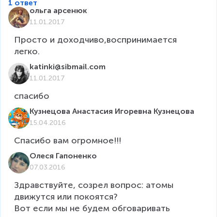
1 ответ
ольга арсенюк
11.01.2017
Просто и доходчиво,воспринимается 
легко.
katinki@sibmail.com
11.01.2017
Кузнецова Анастасия Игоревна Кузнецова
15.04.2016
Спасибо вам огромное!!! 
Олеся Гапоненко
07.03.2016
Здравствуйте, созрел вопрос: атомы 
движутся или покоятся? 

Вот если мы не будем обговаривать 