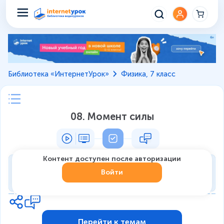
Библиотека «ИнтернетУрок»
Физика, 7 класс
08. Момент силы
Контент доступен после авторизации
Тренировка
Войти
0
из
7
1
Перейти к темам