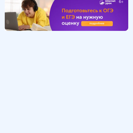
Обучение
ИнтернетУрок
Помощь
© ИнтернетУрок, 2009-
2026
8 (800) 775-41-21
info@interneturok.ru
101 000, г. Москва а/я 711 ООО «ИНТЕРДА»