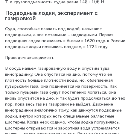
=
1
145
⋅
106
Н
.
/
Т. е. грузоподъемность судна равна
d
c
_
1
4
м
o
d
с
Подводные лодки, эксперимент с 
0
5
^
t
o
=
газировкой
0
\
3
V
t
5
0
c
\
_
V
х
Суда, способные плавать под водой, называют 
\
d
c
в
_
1
подводными, а все остальные – надводными. Первая 
c
o
d
в
0
подводная лодка появилась в Англии в 1620 году, в России 
d
t
o
-
6
подводные лодки появились позднее, в 1724 году.
o
1
t
P
~
t
0
Н
_
H
Проведем эксперимент.
1
6
/
с
0
~
к
В сосуд нальем газированную воду и опустим туда 
.
\
Н
г
виноградинку. Она опустится на дно, потому что ее 
c
.
\
плотность больше плотности воды, но, облепленная 
d
c
пузырьками газа, она поднимется на поверхность. Как 
o
d
только пузырьки газа будут постепенно лопаться, она 
t
o
вновь опустится на дно, и так будет продолжаться до тех 
1
t
пор, пока весь газ из газировки не выйдет. Движение 
5
м
виноградинки аналогично тому, как движутся подводные 
0
^
лодки, внутри которых есть специальные балластные 
0
3
цистерны. Когда необходимо, чтобы лодка погрузилась, 
0
-
цистерны открываются и забортная вода устремляется 
0
Н