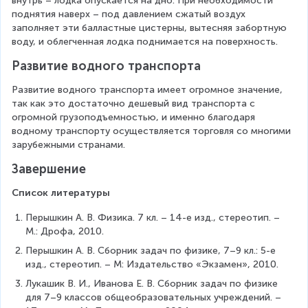
внутрь – лодка опускается на дно. При необходимости 
-
=
поднятия наверх – под давлением сжатый воздух 
5
Н
заполняет эти балластные цистерны, вытесняя забортную 
\
-
воду, и облегченная лодка поднимается на поверхность.
c
Н
Развитие водного транспорта
d
=
o
Н
Развитие водного транспорта имеет огромное значение, 
t
.
так как это достаточно дешевый вид транспорта с 
1
огромной грузоподъемностью, и именно благодаря 
0
водному транспорту осуществляется торговля со многими 
^
зарубежными странами.
6
=
Завершение
1
5
Список литературы
0
\
Перышкин А. В. Физика. 7 кл. – 14-е изд., стереотип. – 
c
М.: Дрофа, 2010.
d
Перышкин А. В. Сборник задач по физике, 7–9 кл.: 5-е 
o
изд., стереотип. – М: Издательство «Экзамен», 2010.
t
Лукашик В. И., Иванова Е. В. Сборник задач по физике 
1
для 7–9 классов общеобразовательных учреждений. – 
0