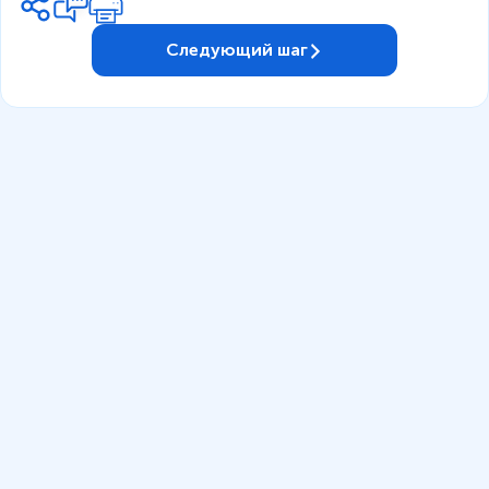
0
^
Следующий шаг
6
~
Н
.