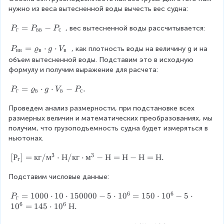
нужно из веса вытесненной воды вычесть вес судна:
?
м
3
P
=
−
 , вес вытесненной воды рассчитывается:
P
P
P
\
г
вв
с
_
\
г
P
=
⋅
⋅
 , как плотность воды на величину g и на 
ϱ
P
ϱ
g
V
вв
в
в
=
_
_
объем вытесненной воды. Подставим это в исходную 
P
{
в
формулу и получим выражение для расчета:
_
в
=
{
в
P
=
⋅
⋅
−
.
1
P
ϱ
g
V
P
г
в
в
с
в
}
_
0
в
=
Проведем анализ размерности, при подстановке всех 
г
0
}
ϱ
размерных величин и математических преобразованиях, мы 
=
0
-
_
получим, что грузоподъемность судна будет измеряться в 
ϱ
~
P
в
ньютонах.
_
к
_
\
в
г
3
3
[
[
Р
]
=
кг
/
м
⋅
Н
/
кг
⋅
м
−
Н
=
Н
−
Н
=
Н
.
с
c
\
/
г
Р
d
c
м
Подставим числовые данные:
_
o
d
^
г]
t
o
3
6
6
P
=
1000
⋅
10
⋅
150000
−
5
⋅
1
0
=
150
⋅
1
0
−
5
⋅
=
P
g
t
г
\
6
6
_
1
0
=
145
⋅
1
0
Н
.
к
\
g
\
г
г
c
\
P