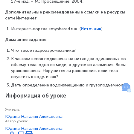
17-е изд. – М.: Просвещение, 2004.
^
6
Дополнительные рекомендованные ссылки на ресурсы 
-
сети Интернет
5
\
Интернет-портал «myshared.ru»  (
Источник
)
c
d
Домашнее задание
o
t
Что такое гидроаэромеханика?
1
К чашкам весов подвешены на нитях два одинаковых по 
0
объему тела: одно из меди, а другое из алюминия. Весы 
^
уравновешены. Нарушится ли равновесие, если тела 
6
опустить в воду, и как?
=
Дать определение водоизмещению и грузоподъемности.
1
4
Информация об уроке
5
\
c
Учитель
:
d
Юдина Наталия Алексеевна
o
Автор урока
:
t
Юдина Наталия Алексеевна
1