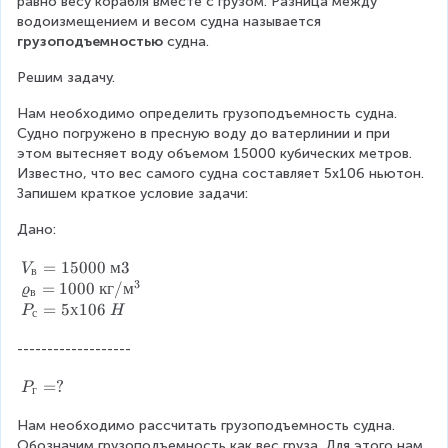
равно весу корабля вместе с грузом. Разница между 
водоизмещением и весом судна называется 
грузоподъемностью
 судна.
Решим задачу.
Нам необходимо определить грузоподъемность судна. 
Судно погружено в пресную воду до ватерлинии и при 
этом вытесняет воду объемом 15000 кубических метров. 
Известно, что вес самого судна составляет 5х106 ньютон. 
Запишем краткое условие задачи:
Дано:
V
=
15000
м
3
V
в
3
_
=
1000
кг
/
м
ϱ
в
в
=
5
х
106
P
H
с
=
1
-------------------
5
P
=
?
0
P
г
_
0
Нам необходимо рассчитать грузоподъемность судна. 
г
0
Обозначим грузоподъемность как вес груза. Для этого нам 
=
~