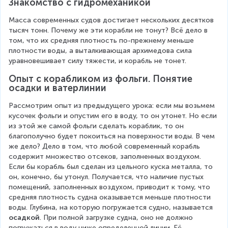
Знакомство с гидромеханикой
Масса современных судов достигает нескольких десятков 
тысяч тонн. Почему же эти корабли не тонут? Всё дело в 
том, что их средняя плотность по-прежнему меньше 
плотности воды, а выталкивающая архимедова сила 
уравновешивает силу тяжести, и корабль не тонет.
Опыт с корабликом из фольги. Понятие 
осадки и ватерлинии
Рассмотрим опыт из предыдущего урока: если мы возьмем 
кусочек фольги и опустим его в воду, то он утонет. Но если 
из этой же самой фольги сделать кораблик, то он 
благополучно будет покоиться на поверхности воды. В чем 
же дело? Дело в том, что любой современный корабль 
содержит множество отсеков, заполненных воздухом. 
Если бы корабль был сделан из цельного куска металла, то 
он, конечно, бы утонул. Получается, что наличие пустых 
помещений, заполненных воздухом, приводит к тому, что 
средняя плотность судна оказывается меньше плотности 
воды. Глубина, на которую погружается судно, называется 
осадкой
. При полной загрузке судна, оно не должно 
погружаться в воду ниже определенной линии. Её 