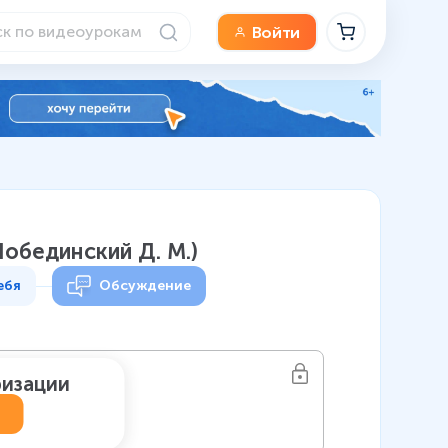
Войти
Побединский Д. М.)
ебя
Обсуждение
ризации