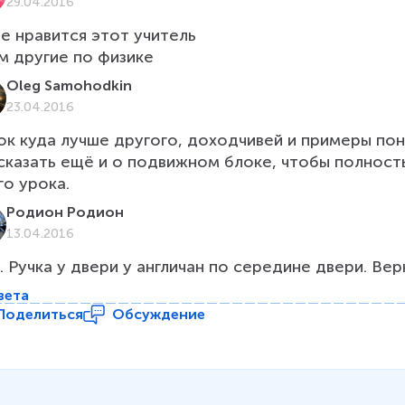
29.04.2016
е нравится этот учитель

Oleg Samohodkin
23.04.2016
ок куда лучше другого, доходчивей и примеры пон
сказать ещё и о подвижном блоке, чтобы полност
го урока. 
Родион Родион
13.04.2016
. Ручка у двери у англичан по середине двери. Ве
вета
Поделиться
Обсуждение