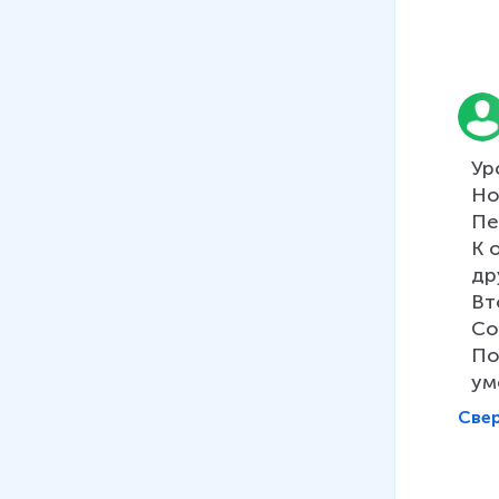
07
.
Простые механизмы. Рычаг
(Зотов А. Е.)
14 мин
08
.
Момент силы
15 мин
Ур
09
.
Блок
Но
5 мин
Пе
К 
10
.
Золотое правило механики
др
10 мин
Вт
Со
11
.
КПД
По
10 мин
ум
Све