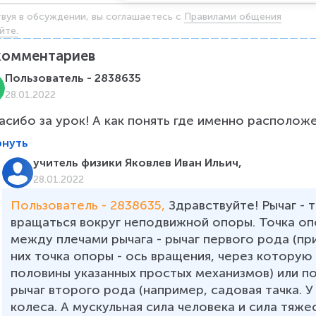
твуя в обсуждении, вы соглашаетесь c
Правилами общения
йте.
комментариев
Пользователь - 2838635
28.01.2022
асибо за урок! А как понять где именно располож
рнуть
учитель физики Яковлев Иван Ильич,
28.01.2022
Пользователь - 2838635, 
Здравствуйте! Рычаг - 
вращаться вокруг неподвижной опоры. Точка о
между плечами рычага - рычаг первого рода (пр
них точка опоры - ось вращения, через которую
половины указанных простых механизмов) или по 
рычаг второго рода (например, садовая тачка. У
колеса. А мускульная сила человека и сила тяже