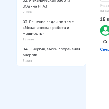
02
.
Механическая работа
Учас
(Юдина Н. А.)
на са
7 мин
18
03
.
Решение задач по теме
«Механическая работа и
мощность»
19 мин
Сп
04
.
Энергия, закон сохранения
Све
энергии
8 мин
05
.
Решение задач на тему
«Закон сохранения энергии»
9 мин
06
.
Простые механизмы. Рычаг
(Побединский Д. М.)
17 мин