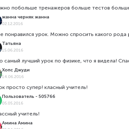
жанна черняк жанна
02.12.2016
е понравился урок. Можно спросить какого рода 
Татьяна
15.06.2016
о самый лучший урок по физике, что я видела! Спа
Хопс Джуди
14.06.2016
ок просто супер! класный учитель!
Пользователь - 505766
05.05.2016
ассный учитель!
Амина Амина