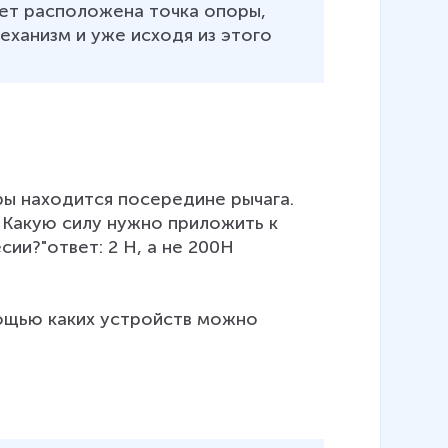
дет расположена точка опоры, 
ханизм и уже исходя из этого 
ры находится посередине рычага. 
. Какую силу нужно приложить к 
и?"ответ: 2 Н, а не 200Н

о­щью каких устройств можно 