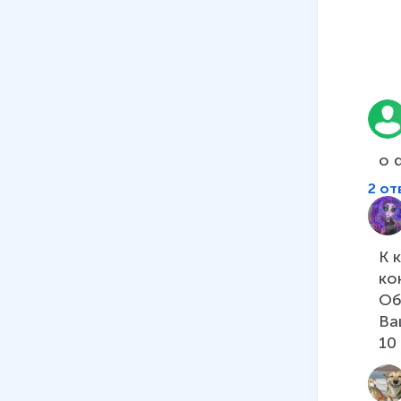
о 
2 от
К 
ко
Об
Ваш
10