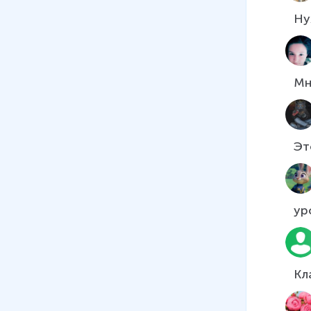
Мн
Эт
ур
Кл