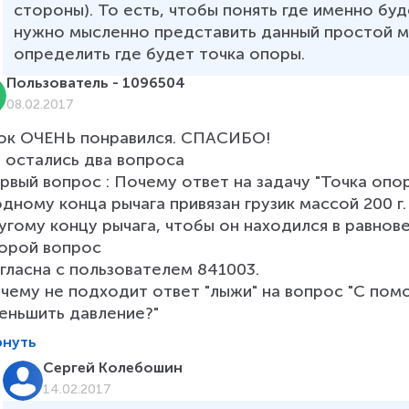
стороны). То есть, чтобы понять где именно бу
нужно мысленно представить данный простой ме
определить где будет точка опоры. 
Пользователь - 1096504
08.02.2017
ок ОЧЕНЬ понравился. СПАСИБО!

 остались два вопроса

рвый вопрос : Почему ответ на задачу "Точка опо
одному конца рычага привязан грузик массой 200 г
угому концу рычага, чтобы он находился в равновеси
орой вопрос

гласна с пользователем 841003. 

чему не подходит ответ "лыжи" на вопрос "С по­м
ень­шить дав­ле­ние?"
рнуть
Сергей Колебошин
14.02.2017