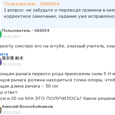
Пользователь - 1096504, 
1 вопрос: не забудьте о переводе граммов в кил
корректное замечание, задание уже исправлено
Пользователь - 666554
24.01.2017
qwerty смотрю его на ютубе, класный учитель, кла
вета
亜衣香 鈴木
04.12.2016
концам рычага первого рода приложены силы 5 Н и 
нцов рычага должна находиться точка опоры, чтоб
щая длина рычага – 30 см

 ответ:

 см и 20 см КАК ЭТО ПОЛУЧИЛОСЬ? Какое решен
Алексей Воскобойников
03.12.2016