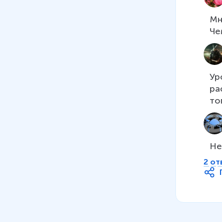
Мн
Ур
ра
то
Не
2 от