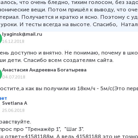
залось, что очень бледно, тихим голосом, без зад
нонические вещи. Потом пришёл к выводу, что оче
териал. Получается и кратко и ясно. Поэтому с у
 уроки. И тесты всегда на высоте. Спасибо,  Натал
lyaginsk@mail.ru
16.12.2018
ень доступно и внятно. Не понимаю, почему в шко
ши дети. Спасибо всем создателям сайта.
Анастасия Андреевна Богатырева
04.07.2018
остите,а как вы получили из 18км/ч - 5м/с(Это пер
вет
Svetlana A
25.06.2018
равствуйте.

прос про "Тренажёр 1",  "Шаг 3".	

ш ответ=41581188м. А ведь 41581188 это не точное 