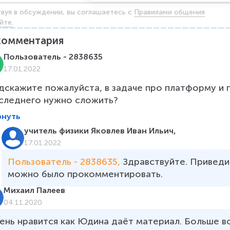
твуя в обсуждении, вы соглашаетесь c
Правилами общения
йте.
комментария
Пользователь - 2838635
17.01.2022
дскажите пожалуйста, в задаче про платформу и п
следнего нужно сложить?
рнуть
учитель физики Яковлев Иван Ильич,
17.01.2022
Пользователь - 2838635, 
Здравствуйте. Приведи
можно было прокомментировать. 
Михаил Палеев
04.11.2020
ень нравится как Юдина даёт материал. Больше вс