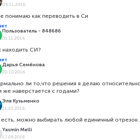
04.11.2016
не понимаю как переводить в Си
вет
Пользователь - 848686
01.11.2016
к находить СИ?
вет
Дарья Семёнова
20.10.2016
рмально ли то,что решения я делаю относительн
и же наверстается с годами?
Эля Кузьменко
11.10.2016
 есть, можно выбирать любой единичный отрезок 
Yasmin Melli
17.09.2016