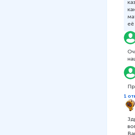
ка
тела
ка
4 мин
ма
09
.
Сила. Сила тяжести
её
5 мин
10
.
Сила упругости
8 мин
Оч
на
11
.
Вес тела
4 мин
12
.
Единицы силы.
Пр
Динамометр
13 мин
1 от
13
.
Сложение сил
18 мин
Зд
во
14
.
Сила трения
Ва
12 мин