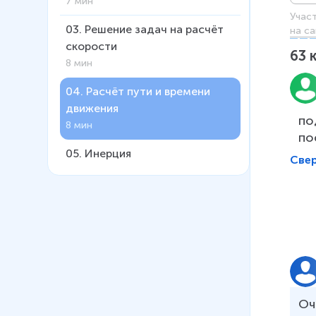
7 мин
Учас
03
.
Решение задач на расчёт
на са
скорости
63
8 мин
04
.
Расчёт пути и времени
движения
по
8 мин
по
05
.
Инерция
Све
6 мин
06
.
Взаимодействие тел.
Масса
6 мин
07
.
Плотность
15 мин
Оч
08
.
Расчёт массы и объёма