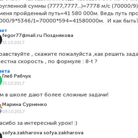
ругленной суммы (7777,7777...)=7778 м/с (70000/9).
000/9*5346/1=70000*594=41580000м.  И как быть
вет
fegor77@mail.ru Позднякова
31.10.2017
равствуйте , скажите пожалуйста ,как решить зада
вестна скорость , по формуле : 8-t ?
вета
Глеб Рябчук
25.10.2017
м в школе дают более сложные задачи!
Марина Сурненко
09.10.2017
асибо за интересный урок! :)
sofya.zakharova sofya.zakharova