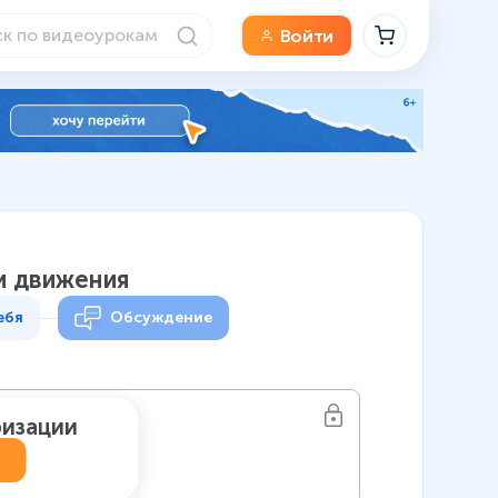
Войти
ни движения
ебя
Обсуждение
ризации