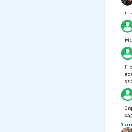
сп
Мо
Я 
вс
сл
Зд
за
1 от