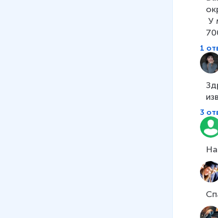
ок
 У меня пройденный путь=41 580 000м. Ведь путь проще ж и точнее считать дробью   
70
1 от
Зд
из
3 от
На
Сп