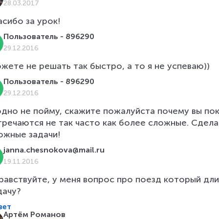
28.03.2017
асибо за урок!
Пользователь - 896290
29.12.2016
жете не решать так быстро, а то я не успеваю))
Пользователь - 896290
29.12.2016
одно не пойму, скажите пожалуйста почему вы пок
тречаются не так часто как более сложные. Сдела
ожные задачи!
janna.chesnokova@mail.ru
19.11.2016
равствуйте, у меня вопрос про поезд который дли
дачу?
вет
Артём Романов