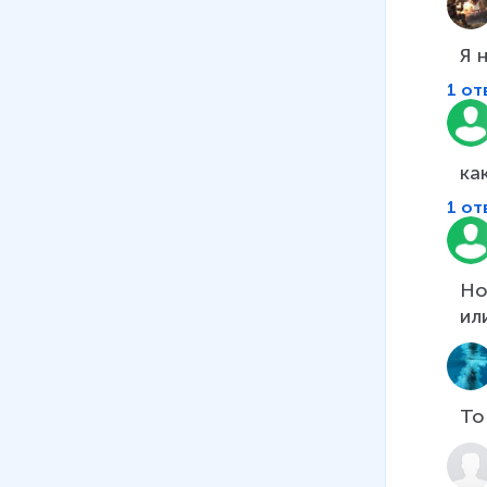
Я 
1 от
ка
1 от
Но
ил
То