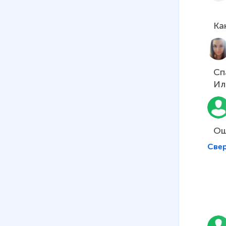
Ка
Сп
Ил
Све