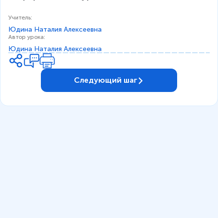
0
5
Учитель
:
)
Юдина Наталия Алексеевна
^
Автор урока
:
2
Юдина Наталия Алексеевна
}
=
3
Следующий шаг
2
~
[\
fr
a
c
{
Н
}
{
м
}]