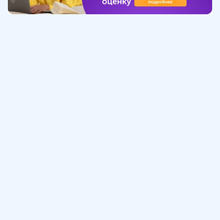
Обучение
ИнтернетУрок
Помощь
© ИнтернетУрок, 2009-
2026
8 (800) 775-41-21
info@interneturok.ru
101 000, г. Москва а/я 711 ООО «ИНТЕРДА»
Соглашение о пользовании сайтом
Сведения об образовательной программе
Политика в отношении обработки персональных данных