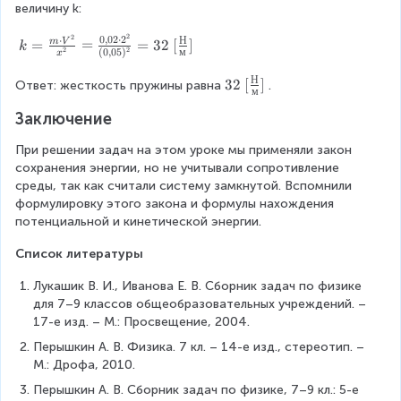
d
_
}
c
\
величину k:
o
р
=
{
c
t
1
k
2
2
d
0
,
02
⋅
2
k
⋅
Н
=
=
=
32
[
]
m
V
k
2
2
(
0
,
05
)
м
м
9
\
x
o
=
}
0
c
t
\f
Н
3
32
[
]
Ответ: жесткость пружины равна
.
{
0
d
м
x
r
2
м
~
o
^
a
Заключение
~
^
[
t
2
c
[
2
\
x
=
{
При решении задач на этом уроке мы применяли закон 
\
}
fr
^
m
m
сохранения энергии, но не учитывали сопротивление 
fr
=
a
2
\
\
среды, так как считали систему замкнутой. Вспомнили 
a
\
c
}
c
c
формулировку этого закона и формулы нахождения 
c
fr
{
{
d
d
потенциальной и кинетической энергии.
{
a
Н
2
o
o
Н
c
}
}
Список литературы
t
t
}
{
{
=
V
V
{
Лукашик В. И., Иванова Е. В. Сборник задач по физике 
Н
м
\f
^
^
м
для 7–9 классов общеобразовательных учреждений. – 
}
}
r
2
2
}
17-е изд. – М.: Просвещение, 2004.
{
]
a
}
]
м
c
{
Перышкин А. В. Физика. 7 кл. – 14-е изд., стереотип. – 
}
{
x
М.: Дрофа, 2010.
m
^
Перышкин А. В. Сборник задач по физике, 7–9 кл.: 5-е 
\
2