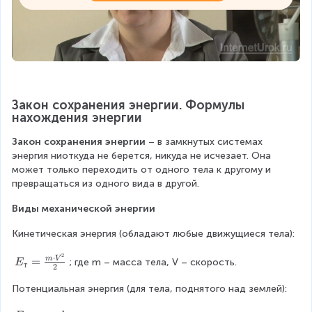
Закон сохранения энергии. Формулы 
нахождения энергии
Закон сохранения энергии
 – в замкнутых системах 
энергия ниоткуда не берется, никуда не исчезает. Она 
может только переходить от одного тела к другому и 
превращаться из одного вида в другой.
Виды механической энергии
Кинетическая энергия (обладают любые движущиеся тела):
2
⋅
E
=
m
V
; где m – масса тела, V – скорость.
E
т
2
_
т
Потенциальная энергия (для тела, поднятого над землей):
=