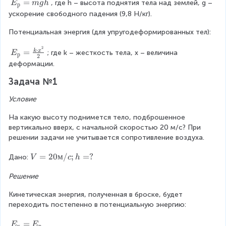
E
=
\f
, где h – высота поднятия тела над землей, g – 
E
m
g
h
р
_
r
ускорение свободного падения (9,8 Н/кг).
р
a
Потенциальная энергия (для упругодеформированных тел):
=
c
m
{
2
⋅
E
=
k
x
g
m
; где k – жесткость тела, х – величина 
E
р
2
_
h
\
деформации.
р
c
Задача №1
=
d
\
o
Условие
fr
t
a
V
На какую высоту поднимется тело, подброшенное 
c
^
вертикально вверх, с начальной скоростью 20 м/с? При 
{
2
решении задачи не учитывается сопротивление воздуха.
k
}
\
{
V
=
20
м
/
;
=
?
Дано:
V
c
h
c
2
=
d
}
Решение
2
o
0
t
Кинетическая энергия, полученная в броске, будет 
м
x
переходить постепенно в потенциальную энергию:
/
^
c;
2
E
=
E
E
к
р