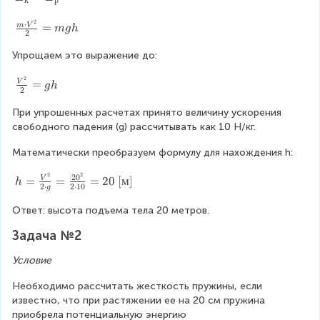
h
}
_
=
{
2
к
⋅
\f
=
m
V
m
g
h
?
2
2
=
r
}
E
a
Упрощаем это выражение до:
_
c
2
р
\
{
=
V
g
h
2
fr
m
a
\
При упрошенных расчетах принято величину ускорения 
c
c
свободного падения (g) рассчитывать как 10 Н/кг.
{
d
Математически преобразуем формулу для нахождения h:
V
o
^
t
2
2
2
0
h
=
=
=
20
[
м
]
V
2
h
V
2
⋅
2
⋅
10
g
=
}
^
\
Ответ: высота подъема тела 20 метров.
{
2
fr
2
}
Задача №2
a
}
{
c
=
2
Условие
{
g
}
V
h
=
Необходимо рассчитать жесткость пружины, если 
^
m
известно, что при растяжении ее на 20 см пружина 
2
g
приобрела потенциальную энергию 