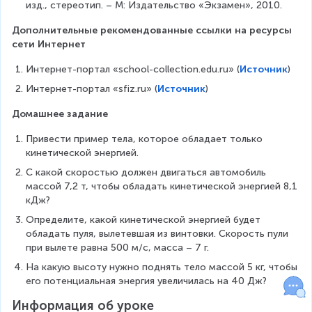
изд., стереотип. – М: Издательство «Экзамен», 2010.
c
}
d
=
Дополнительные рекомендованные ссылки на ресурсы 
o
\f
сети Интернет
t
r
V
a
Интернет-портал «school-collection.edu.ru» (
Источник
)
^
c
Интернет-портал «sfiz.ru» (
Источник
)
2
{
}
0,
Домашнее задание
{
0
2
2
Привести пример тела, которое обладает только 
}
\
кинетической энергией.
c
С какой скоростью должен двигаться автомобиль 
d
массой 7,2 т, чтобы обладать кинетической энергией 8,1 
o
кДж?
t
Определите, какой кинетической энергией будет 
2
обладать пуля, вылетевшая из винтовки. Скорость пули 
^
при вылете равна 500 м/с, масса – 7 г.
2
}
На какую высоту нужно поднять тело массой 5 кг, чтобы 
{
его потенциальная энергия увеличилась на 40 Дж?
(
Информация об уроке
0,