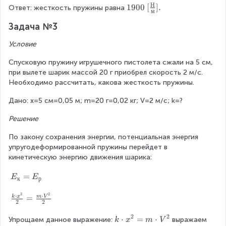
\
\
\
Н
c
2
1
1900
[
]
.
\
Ответ: жесткость пружины равна
м
fr
c
fr
d
}
9
c
a
d
a
Задача №3
o
{
0
d
c
o
c
t
2
0
o
Условие
{
t
{
x
}
~
t
Д
E
2
^
[
1
Спусковую пружину игрушечного пистолета сжали на 5 см, 
ж
_
\
2
\
0
при вылете шарик массой 20 г приобрел скорость 2 м/с. 
}
р
c
fr
}
Необходимо рассчитать, какова жесткость пружины.
{
}
d
a
=
м
{
o
c
2
Дано: х=5 см=0,05 м; m=20 г=0,02 кг; V=2 м/с; k=?
^
x
t
{
0
2
^
2
Н
~
Решение
}
2
0
}
[
=
}
}
По закону сохранения энергии, потенциальная энергия 
{
м
\
{
упругодеформированной пружины перейдет в 
м
]
fr
(
кинетическую энергию движения шарика:
}
a
0
].
c
E
=
,
E
E
к
р
{
_
2
2
2
Н
к
⋅
⋅
)
\f
=
k
x
m
V
2
2
\
=
^
r
c
E
2
a
2
2
k
⋅
=
⋅
Упрощаем данное выражение:
выражаем 
k
x
m
V