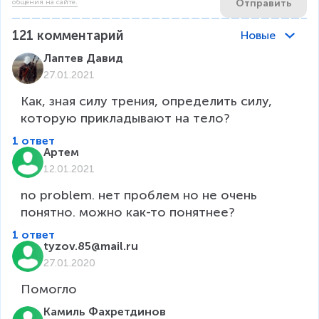
Отправить
общения на сайте.
121
комментарий
Новые
Лаптев Давид
27.01.2021
Как, зная силу трения, определить силу, 
которую прикладывают на тело?
1 ответ
Артем
12.01.2021
no problem. нет проблем но не очень 
понятно. можно как-то понятнее?
1 ответ
tyzov.85@mail.ru
27.01.2020
Помогло
Камиль Фахретдинов