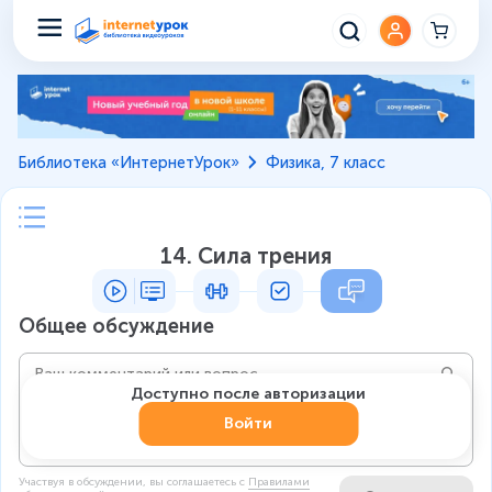
Библиотека «ИнтернетУрок»
Физика, 7 класс
14. Сила трения
Общее обсуждение
Доступно после авторизации
Войти
Участвуя в обсуждении, вы соглашаетесь c
Правилами