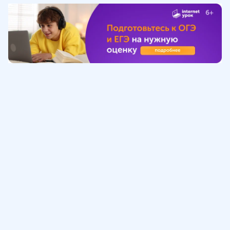
Обучение
ИнтернетУрок
Помощь
© ИнтернетУрок, 2009-
2026
8 (800) 775-41-21
info@interneturok.ru
101 000, г. Москва а/я 711 ООО «ИНТЕРДА»