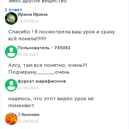
либо дру­гое ве­ще­ство
1 ответ
Ирина Ирина
14.09.2016
Спасибо ! Я посмотрела ваш урок и сразу 
всё поняла!!!!!!!
Пользователь - 745061
25.08.2016
Алсу, там все понятно, очень!!!
Подчеркну,_____очень
фуркат марифжонов
11.08.2016
надеюсь, что этот видео урок не 
поменяют. 
:) Аноним
11.08.2016