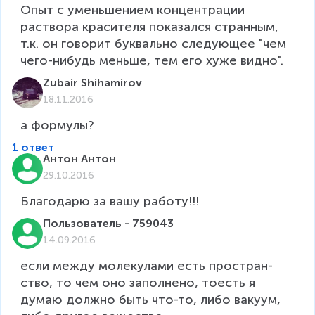
Опыт с уменьшением концентрации 
раствора красителя показался странным, 
т.к. он говорит буквально следующее "чем 
чего-нибудь меньше, тем его хуже видно".
Zubair Shihamirov
18.11.2016
а формулы?
1 ответ
Антон Антон
29.10.2016
Благодарю за вашу работу!!!
Пользователь - 759043
14.09.2016
если между мо­ле­ку­ла­ми есть про­стран­
ство, то чем оно за­пол­не­но, то­есть я 
думаю долж­но быть что-то, либо ва­ку­ум, 