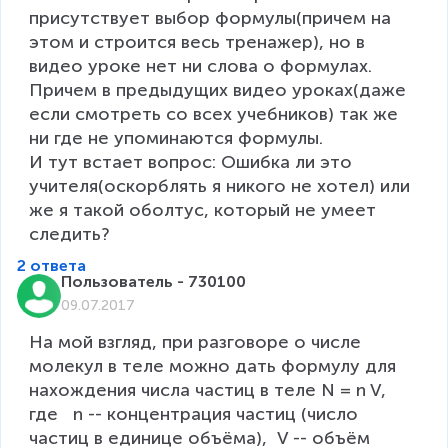
присутствует выбор формулы(причем на 
этом и строится весь тренажер), но в 
видео уроке нет ни слова о формулах. 
Причем в предыдущих видео уроках(даже 
если смотреть со всех учебников) так же 
ни где не упоминаются формулы.

И тут встает вопрос: Ошибка ли это 
учителя(оскорблять я никого не хотел) или 
же я такой оболтус, который не умеет 
следить? 
2 ответа
Пользователь - 730100
09.07.2017
На мой взгляд, при разговоре о числе 
молекул в теле можно дать формулу для 
нахождения числа частиц в теле N = n V, 
где   n -- концентрация частиц (число 
частиц в единице объёма),  V -- объём 