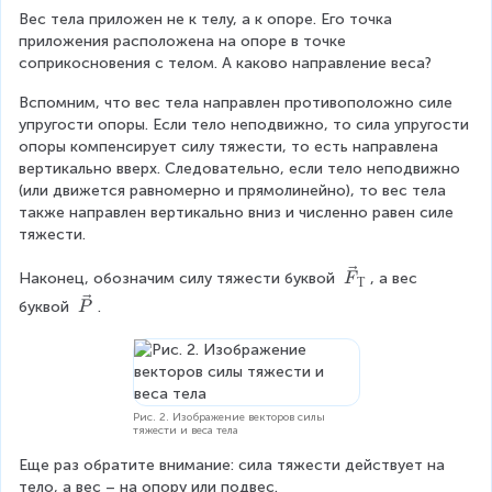
Вес тела приложен не к телу, а к опоре. Его точка 
приложения расположена на опоре в точке 
соприкосновения с телом. А каково направление веса?
Вспомним, что вес тела направлен противоположно силе 
упругости опоры. Если тело неподвижно, то сила упругости 
опоры компенсирует силу тяжести, то есть направлена 
вертикально вверх. Следовательно, если тело неподвижно 
(или движется равномерно и прямолинейно), то вес тела 
также направлен вертикально вниз и численно равен силе 
тяжести.
\
Наконец, обозначим силу тяжести буквой 
, а вес 
F
Т
v
\
буквой 
.
P
e
v
c
e
{
c
F
{
}
P
Рис. 2. Изображение векторов силы
_
тяжести и веса тела
}
{
Еще раз обратите внимание: сила тяжести действует на 
Т
тело, а вес – на опору или подвес.