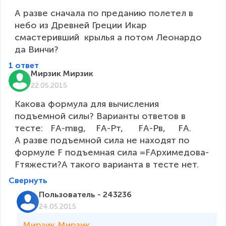
А разве сначала по преданию полетел в 
небо из Древней Греции Икар 
смастеривший  крылья а потом Леонардо 
1 ответ
Мирзик Мирзик
22.05.2015
Какова формула для вычисления 
подъемной силы? Варианты ответов в 
тесте:   FА-mвg,    FА-Pт,      FА-Pв,     FА.

А разве подъемной сила не находят по 
формуле F подъемная сила =FАрхимедова- 
Fтяжести?А такого варианта в тесте нет.
Свернуть
Пользователь - 243236
24.05.2015
Мирзик Мирзик, 