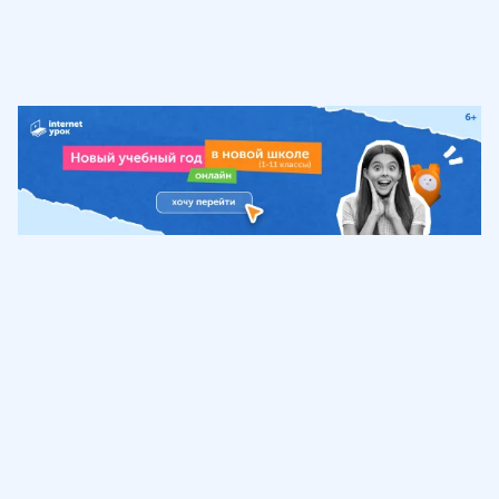
Обучение
ИнтернетУрок
Помощь