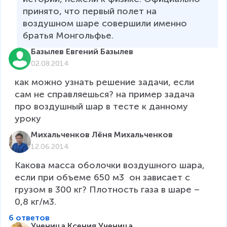
принято, что первый полет на 
воздушном шаре совершили именно 
братья Монгольфье.
Базылев Евгений Базылев
02.08.2014
как можно узнать решение задачи, если 
сам не справляешься? на пример задача 
про воздушный шар в тесте к данному 
уроку
Михальченков Лёня Михальченков
12.06.2014
Какова масса оболочки воздушного шара, 
если при объеме 650 м3  он зависает с 
грузом в 300 кг? Плотность газа в шаре – 
0,8 кг/м3.
6 ответов
Ученица Ксения Ученица