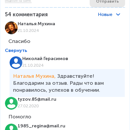
Отправить
общения на сайте.
54
комментария
Новые
Наталья Мухина
21.10.2024
Спасибо
Свернуть
Николай Герасимов
21.10.2024
Наталья Мухина, 
Здравствуйте! 
Благодарим за отзыв. Рады что вам 
понравилось, успехов в обучении.
tyzov.85@mail.ru
27.02.2020
Помогло
1985_regina@mail.ru