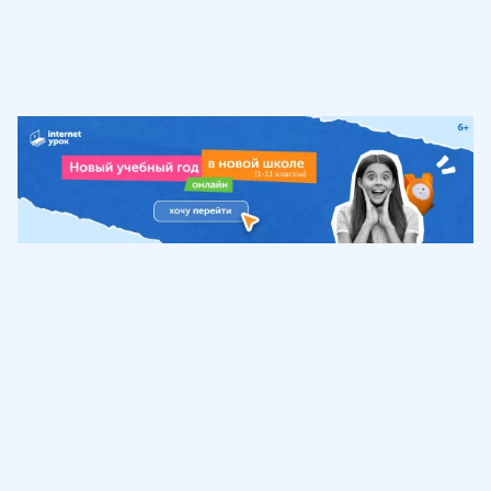
Обучение
ИнтернетУрок
Помощь