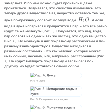
замерзнет. И по ней можно будет пройтись и даже 
O
прокатиться. Получается, что свойства изменились, это 
теперь другое вещество? Нет, вещество осталось тем же, 
H
H
O
лужа по-прежнему состоит молекул воды 
. А если 
2
_
вода в луже испарится и превратится в пар – это всё равно 
будут те же молекулы (Рис. 5). Получается, что лёд, вода, 
2
пар состоят из одних и тех же частиц, это одно вещество 
O
(Рис. 6). Но молекулы в них по-разному расположены и по-
разному взаимодействуют. Вещество находится в 
различных состояниях. Это как человек, который может 
быть сонным, веселым, или, например, расстроенным (Рис. 
7). Он будет выглядеть по-разному и вести себя по-
другому, но будет оставаться самим собой.
Рис. 4. Лужа
Рис. 5. Испарение воды в луже