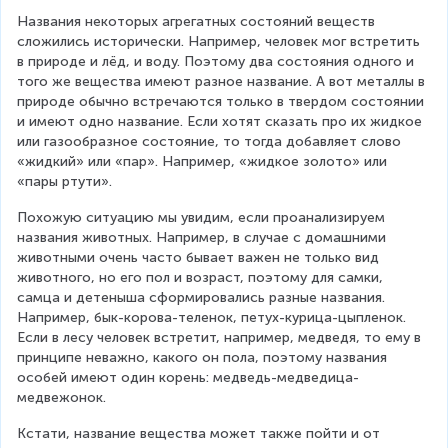
Названия некоторых агрегатных состояний веществ 
сложились исторически. Например, человек мог встретить 
в природе и лёд, и воду. Поэтому два состояния одного и 
того же вещества имеют разное название. А вот металлы в 
природе обычно встречаются только в твердом состоянии 
и имеют одно название. Если хотят сказать про их жидкое 
или газообразное состояние, то тогда добавляет слово 
«жидкий» или «пар». Например, «жидкое золото» или 
«пары ртути».
Похожую ситуацию мы увидим, если проанализируем 
названия животных. Например, в случае с домашними 
животными очень часто бывает важен не только вид 
животного, но его пол и возраст, поэтому для самки, 
самца и детеныша сформировались разные названия. 
Например, бык-корова-теленок, петух-курица-цыпленок. 
Если в лесу человек встретит, например, медведя, то ему в 
принципе неважно, какого он пола, поэтому названия 
особей имеют один корень: медведь-медведица-
медвежонок.
Кстати, название вещества может также пойти и от 