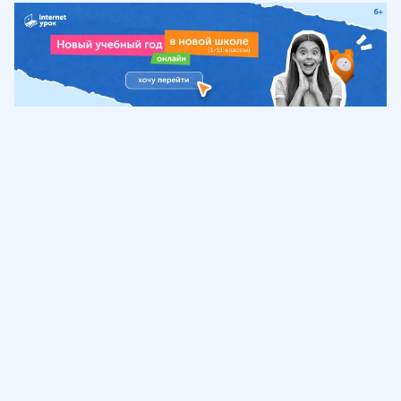
Обучение
ИнтернетУрок
Помощь
© ИнтернетУрок, 2009-
2026
8 (800) 775-41-21
info@interneturok.ru
101 000, г. Москва а/я 711 ООО «ИНТЕРДА»