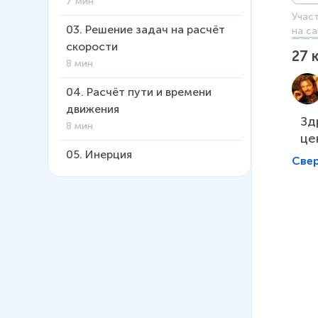
7 мин
Учас
03
.
Решение задач на расчёт
на са
скорости
27
8 мин
04
.
Расчёт пути и времени
движения
Зд
8 мин
це
05
.
Инерция
Све
6 мин
06
.
Взаимодействие тел.
Масса
6 мин
07
.
Плотность
15 мин
08
.
Расчёт массы и объёма