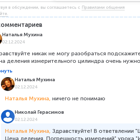
твуя в обсуждении, вы соглашаетесь c
Правилами общения
йте.
комментариев
Наталья Мухина
02.12.2024
равствуйте никак не могу разобраться подскажит
на деления измерительного цилиндра очень нужно!!!
рнуть
Наталья Мухина
02.12.2024
Наталья Мухина, 
ничего не понимаю
Николай Герасимов
02.12.2024
Наталья Мухина, 
Здравствуйте! В ответвлении "
Цена деления. Погрешность измерений" урока "И