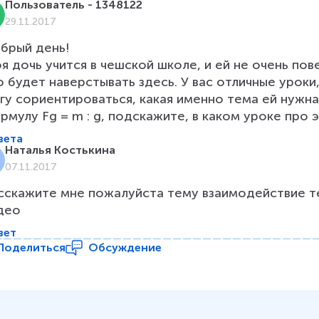
Пользователь - 1348122
29.11.2017
брый день!

я дочь учится в чешской школе, и ей не очень пове
о будет наверстывать здесь. У вас отличные уроки, 
гу сориентироваться, какая именно тема ей нужна
рмулу Fg = m : g, подскажите, в каком уроке про
вета
Наталья Костькина
07.11.2017
сскажите мне пожалуйста тему взаимодействие тел
део
вет
Поделиться
Обсуждение