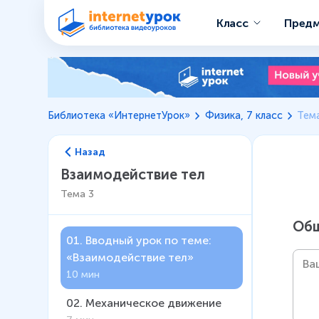
Класс
Пред
Библиотека «ИнтернетУрок»
Физика, 7 класс
Тема
Назад
Взаимодействие тел
Тема
3
Общ
01
.
Вводный урок по теме:
«Взаимодействие тел»
10 мин
02
.
Механическое движение