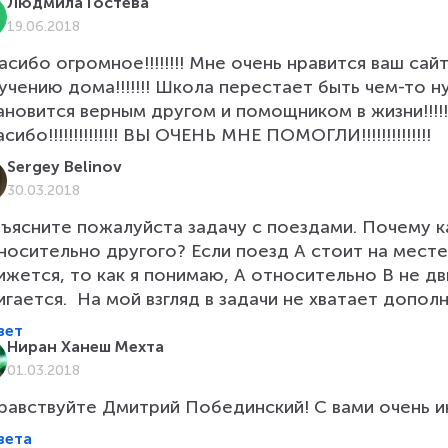
Людмила Гостева
19.06.2018
асибо огромное!!!!!!!! Мне очень нравится ваш сайт!
учению дома!!!!!!! Школа перестает быть чем-то н
ановится верным другом и помощником в жизни!!!!!!!!!
сибо!!!!!!!!!!!!!! ВЫ ОЧЕНЬ МНЕ ПОМОГЛИ!!!!!!!!!!!!!!
Sergey Belinov
30.03.2018
ъясните пожалуйста задачу с поездами. Почему 
носительно другого? Если поезд А стоит на месте
ижется, то как я понимаю, А относительно В не дв
игается.  На мой взгляд в задачи не хватает допол
вет
Ниран Ханеш Мехта
01.03.2018
равствуйте Дмитрий Побединский! С вами очень и
вета