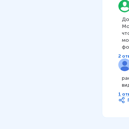
До
Мо
чт
мо
фо
2 от
ра
ви
1 от