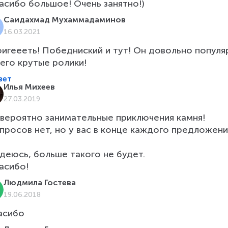
асибо большое! Очень занятно!)
Саидахмад Мухаммадаминов
16.03.2021
игеееть! Победниский и тут! Он довольно популяр
него крутые ролики!
вет
Илья Михеев
27.03.2019
вероятно занимательные приключения камня!

просов нет, но у вас в конце каждого предложения 
деюсь, больше такого не будет.

асибо!
Людмила Гостева
19.06.2018
асибо