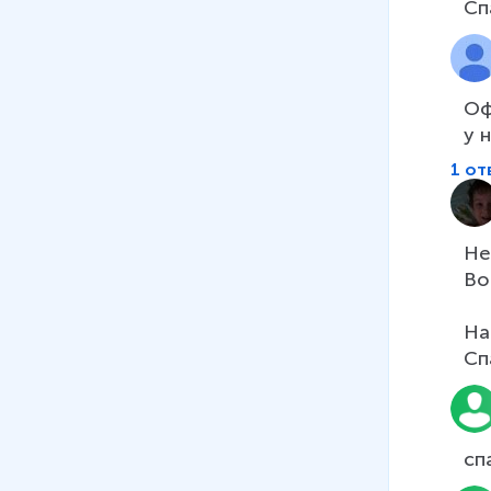
Сп
Оф
у 
1 от
Не
Во
На
Сп
сп