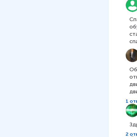
Сп
об
ст
спа
Об
от
дв
дв
1 от
Зд
2 от