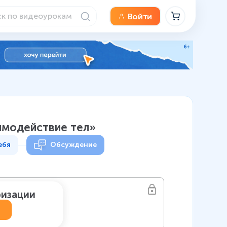
Войти
аимодействие тел»
ебя
Обсуждение
ризации