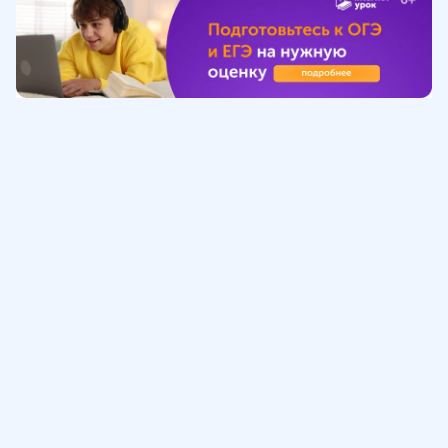
Обучение
ИнтернетУрок
Помощь
© ИнтернетУрок, 2009-
2026
8 (800) 775-41-21
info@interneturok.ru
101 000, г. Москва а/я 711 ООО «ИНТЕРДА»
Соглашение о пользовании сайтом