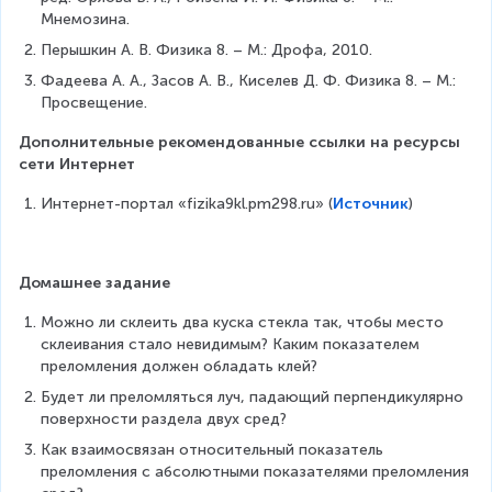
\
\f
Мнемозина.
ci
r
Перышкин А. В. Физика 8. – М.: Дрофа, 2010.
r
a
c
Фадеева А. А., Засов А. В., Киселев Д. Ф. Физика 8. – М.: 
c
}
Просвещение.
{
{
n
\
Дополнительные рекомендованные ссылки на ресурсы 
_
si
сети Интернет
2
n
}
Интернет-портал «fizika9kl.pm298.ru» (
Источник
)
4
{
0
n
^
_
\
1
Домашнее задание
ci
}
r
Можно ли склеить два куска стекла так, чтобы место 
c
склеивания стало невидимым? Каким показателем 
}
преломления должен обладать клей?
=
Будет ли преломляться луч, падающий перпендикулярно 
\
поверхности раздела двух сред?
fr
a
Как взаимосвязан относительный показатель 
c
преломления с абсолютными показателями преломления 
{