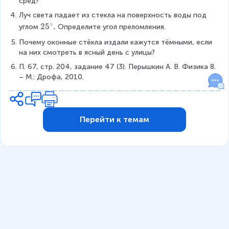
сред?
0
Луч света падает из стекла на поверхность воды под 
,
∘
2
2
5
.
углом
Определите угол преломления.
9
5
4
Почему оконные стёкла издали кажутся тёмными, если 
^
}
на них смотреть в ясный день с улицы?
\
{
П. 67, стр. 204, задание 47 (3). Перышкин А. В. Физика 8. 
c
0
– М.: Дрофа, 2010.
i
,
r
6
c
4
.
}
Перейти к темам
\
a
p
p
r
o
x
1
,
4
7