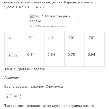
показатель преломления вещества. Варианты ответа: 1. 
1,22 2. 1,47 3. 1,88 4. 2,29.
Рис. 3. Иллюстрация к задаче
∘
∘
∘
∘
\
2
2
0
4
4
0
5
5
0
7
7
0
α
a
0
0
0
0
l
^
^
^
^
p
\
\
\
\
0,34
0,64
0,78
0,94
\
s
i
n
α
h
c
c
c
c
s
a
i
i
i
i
i
r
r
r
r
Табл. 3. Данные к задаче
n
c
c
c
c
\
Решение
a
l
Воспользуемся законом Снеллиуса:
p
h
s
i
n
\f
=
n
α
2
s
i
n
γ
n
a
1
r
a
Так как свет попадает из воздуха на полуцилиндр, то