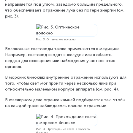
h
}
}
направляется под углом, заведомо большим предельного, 
e
n
a
{
что обеспечивает отражение луча без потери энергии (см. 
x
p
_
n
рис. 3).
t
}
{
}
{
}
\
n
=
t
p
\
e
Рис. 3. Оптическое волокно
}
fr
x
}
a
t
Волоконные световоды также применяются в медицине. 
=
c
{
Например, световод вводят в желудок или в область 
\
{
п
сердца для освещения или наблюдения участков этих 
fr
1
р
органов.
a
}
}
c
{
}
В морских биноклях внутреннее отражение используют для 
{
1
&
того, чтобы свет мог пройти через несколько линз при 
1
,
=
относительно маленьком корпусе аппарата (см. рис. 4).
}
5
\
{
В ювелирном деле огранка камней подбирается так, чтобы 
}
fr
2
на каждой грани наблюдалось полное отражение.
\
a
,
R
c
4
i
{
}
g
1
\
h
Рис. 4. Прохождение света в морском
}
бинокле