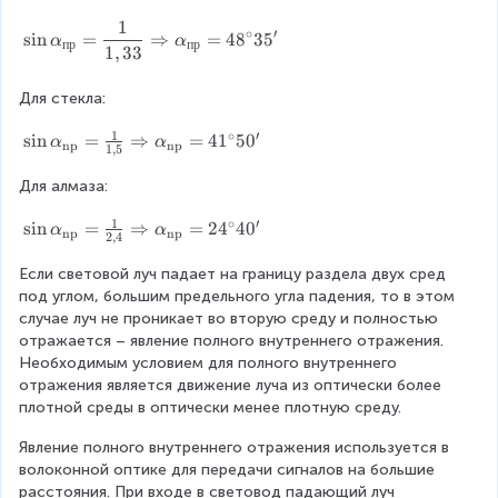
р
p
c
m
0
1
\
}
h
{
a
^
∘
′
s
i
n
=
⇒
=
4
8
3
5
α
α
пр
пр
1
,
33
b
a
n
=
\
e
_
_
9
ci
g
Для стекла:
{
2
0
r
i
\
}
^
c
1
∘
′
\
s
i
n
=
⇒
=
4
1
5
0
n
α
α
t
{
\
=
np
np
1
,
5
si
{
e
n
ci
1
n
a
Для алмаза: 
x
_
r
\
li
t
1
c
1
∘
′
\
s
i
n
=
⇒
=
2
4
4
0
a
g
α
α
{
}
np
np
2
,
4
si
l
n
п
=
n
p
Если световой луч падает на границу раздела двух сред 
e
р
\
\
h
под углом, большим предельного угла падения, то в этом 
d
}
df
a
a
случае луч не проникает во вторую среду и полностью 
}
}
r
l
_
отражается – явление полного внутреннего отражения. 
\
=
a
p
{
Необходимым условием для полного внутреннего 
si
\
c
h
\
отражения является движение луча из оптически более 
n
fr
{
a
t
плотной среды в оптически менее плотную среду.
\
a
1
_
e
a
c
}
Явление полного внутреннего отражения используется в 
{
x
l
{
{
волоконной оптике для передачи сигналов на большие 
\
t
p
1
n
расстояния. При входе в световод падающий луч 
t
{