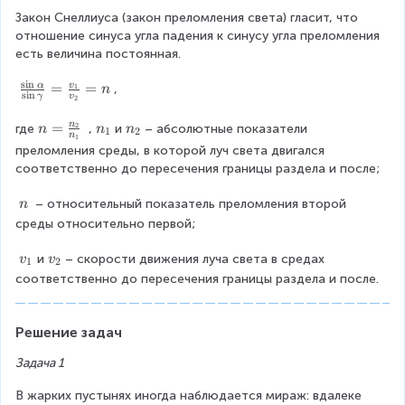
p
a
Закон Снеллиуса (закон преломления света) гласит, что 
h
>
отношение синуса угла падения к синусу угла преломления 
a
\
есть величина постоянная.
al
p
s
i
n
\f
=
=
v
α
1
,
n
s
i
n
h
γ
v
2
r
a
a
n
=
n
n
n
2
где
 ,
и
– абсолютные показатели 
n
n
n
1
2
n
1
c
=
_
_
преломления среды, в которой луч света двигался 
{
\
1
2
соответственно до пересечения границы раздела и после;
\
fr
si
a
\
 – относительный показатель преломления второй 
n
n
c
\
среды относительно первой;
\
{
n
al
n
v
v
и
– скорости движения луча света в средах 
v
v
1
2
p
_
_
_
соответственно до пересечения границы раздела и после.
h
2
1
2
a
}
}
{
Решение задач
{
n
\
_
Задача 1
si
1
n
В жарких пустынях иногда наблюдается мираж: вдалеке 
}