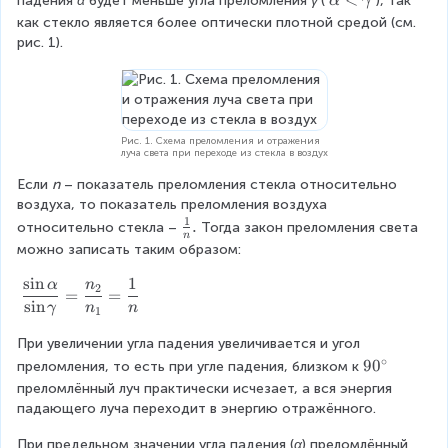
падения 
α
 будет меньше угла преломления 
γ 
(
), так 
α
γ
1
2
1
al
как стекло является более оптически плотной средой (см. 
>
p
рис. 1).
n
h
_
a
2
<
\
g
Рис. 1. Схема преломления и отражения
луча света при переходе из стекла в воздух
a
m
Если 
n
 – показатель преломления стекла относительно 
m
воздуха, то показатель преломления воздуха 
a
1
\
.
относительно стекла –
Тогда закон преломления света 
n
f
можно записать таким образом:
r
s
i
n
1
a
α
n
\
2
=
=
c
s
i
n
df
γ
n
n
1
{
r
При увеличении угла падения увеличивается и угол 
1
a
∘
9
9
0
}
преломления, то есть при угле падения, близком к
c
0
{
{
преломлённый луч практически исчезает, а вся энергия 
^
n
\
падающего луча переходит в энергию отражённого.
\
}
si
При предельном значении угла падения (
α
) преломлённый 
c
.
n