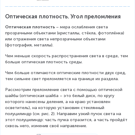
R
t
{
i
a
1
g
r
,
Оптическая плотность. Угол преломления
h
r
3
t
o
Оптическая плотность
 – мера ослабления света 
3
a
w
прозрачными объектами (кристаллы, стёкла, фотоплёнка) 
}
r
\
или отражения света непрозрачными объектами 
\
r
a
(фотография, металлы).
R
o
l
i
Чем меньше скорость распространения света в среде, тем 
w
p
g
больше оптическая плотность среды.
\
h
h
a
a
t
Чем больше отличаются оптические плотности двух сред, 
l
_
a
тем сильнее свет преломляется на границе их раздела.
p
{
r
h
\
r
Рассмотрим преломление света с помощью оптической 
a
t
o
шайбы (оптическая шайба – это белый диск, по кругу 
_
e
w
которого нанесены деления, а на краю установлен 
{
x
\
осветитель), на которую установим стеклянный 
\
t
a
полуцилиндр (см. рис. 2). Направим узкий пучок света на 
t
{
l
этот полуцилиндр: часть пучка отразится, а часть пройдёт 
e
n
p
сквозь него, изменив своё направление.
x
p
h