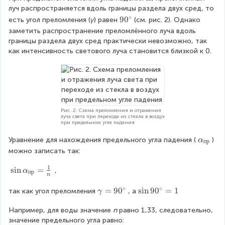
луч распространяется вдоль границы раздела двух сред, то 
i
\
∘
r
9
9
0
al
есть угол преломления (
γ
) равен
(см. рис. 2). Однако 
c
0
p
заметить распространение преломлённого луча вдоль 
^
h
границы раздела двух сред практически невозможно, так 
\
a
как интенсивность светового луча становится близкой к 0.
c
}
i
{
r
\
c
si
n
\
Рис. 2. Схема преломления и отражения
луча света при переходе из стекла в воздух
g
при предельном угле падения
a
\
Уравнение для нахождения предельного угла падения (
m
) 
α
пр
a
m
можно записать так:
l
a
1
p
\
s
i
n
=
}
,
α
пр
n
h
si
=
∘
∘
a
n
\
\
=
9
0
\
s
i
n
9
0
=
1
так как угол преломления
, а
γ
_
\
df
g
si
{
a
Например, для воды значение 
r
a
n
 равно 1,33, следовательно, 
n
п
l
значение предельного угла равно:
a
m
9