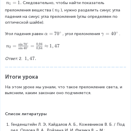
c
n
=
1.
Следовательно, чтобы найти показатель 
n
1
{
_
n
преломления вещества (
), нужно разделить синус угла 
n
2
\
1
_
падения на синус угла преломления (углы определяем по 
si
=
2
оптической шайбе).
n
1
\
.
∘
∘
\
=
7
0
\
=
4
0
Угол падения равен
, угол преломления
.
α
γ
al
a
g
p
∘
0
,
94
s
i
n
7
0
l
a
n
=
=
≈
1
,
47
n
2
h
∘
s
i
n
4
0
0
,
64
p
m
_
a
h
m
2
1
1
,
47.
Ответ:
 2. 
}
a
a
=
,
{
=
=
\
4
\
7
4
fr
7
Итоги урока
si
0
0
a
.
n
^
^
c
На этом уроке мы узнали, что такое преломление света, и 
\
\
\
{
выяснили, каким законам оно подчиняется.
g
ci
ci
\
a
r
r
si
m
c
c
n
m
Список литературы
7
a
0
}
Генденштейн Л. Э, Кайдалов А. Б., Кожевников В. Б. / Под 
^
=
ред. Орлова В. А., Ройзена И. И. Физика 8. – М.: 