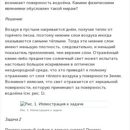
\
возникает поверхность водоёма. Какими физическими 
g
явлениями обусловлен такой мираж?
a
Решение
m
m
Воздух в пустыне нагревается днём, получая тепло от 
a
горячего песка, поэтому нижние слои воздуха иногда 
}
оказываются самыми тёплыми. Тогда эти нижние слои 
=
имеют меньшую плотность, следовательно, и меньший 
\f
показатель преломления, чем верхние слои. Отражённый 
r
каким-либо предметом солнечный свет может испытать 
a
настолько большое искривление в оптически 
c
неоднородной среде, что это приведёт к полному 
{
отражению от слоя тёплого воздуха у поверхности Земли. 
v
Возникнет иллюзия, что свет отражается от зеркальной 
_
поверхности, которую принимают за поверхность 
1
водоёма (см. рис. 1).
}
{
v
Рис. 1. Иллюстрация к задаче
_
2
Задача 2
}
Почему мокрый асфальт темнее сухого? Почему 