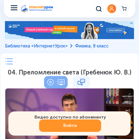
Библиотека «ИнтернетУрок»
Физика, 8 класс
04. Преломление света (Гребенюк Ю. В.)
Видео доступно по абонементу
Войти