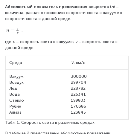
Абсолютный показатель преломления вещества 
(
n
) – 
величина, равная отношению скорости света в вакууме к 
скорости света в данной среде.
n
=
c
 ,
n
v
=
где 
\
c
 – скорость света в вакууме; 
v
 – скорость света в 
данной среде.
fr
a
c
Среда
V
, км/с
{
c
Вакуум
300000
}
Воздух
299704
{
Лёд
228782
v
Вода
225341
}
Стекло
199803
Рубин
170386
Алмаз
123845
Табл. 1. Скорость света в различных средах
В таблице 2 представлены абсолютные показатели 