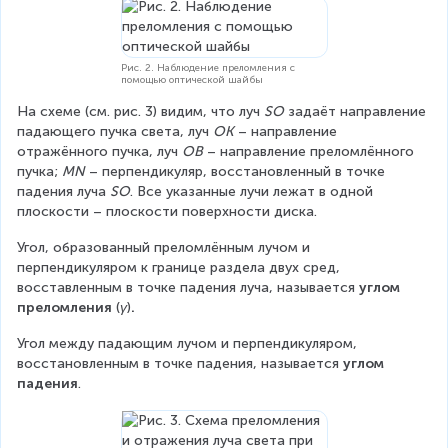
t
}
a
{
}
_
n
=
{
p
4
\
Рис. 2. Наблюдение преломления с
}
1
помощью оптической шайбы
t
}
^
e
На схеме (см. рис. 3) видим, что луч 
SO
 задаёт направление 
=
\
x
падающего пучка света, луч 
OK
 – направление 
2
ci
t
отражённого пучка, луч 
OB
 – направление преломлённого 
4
r
{
пучка; 
MN
 – перпендикуляр, восстановленный в точке 
^
c
п
падения луча 
SO
. Все указанные лучи лежат в одной 
\
5
р
плоскости – плоскости поверхности диска.
ci
0
}
r
'
}
Угол, образованный преломлённым лучом и 
c
=
перпендикуляром к границе раздела двух сред, 
4
4
восставленным в точке падения луча, называется 
углом 
0
8
преломления 
(
γ
)
.
'
^
\
Угол между падающим лучом и перпендикуляром, 
ci
восстановленным в точке падения, называется 
углом 
r
падения
.
c
3
5