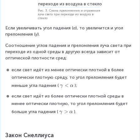
'
\
Рис. 3. Схема преломления и отражения
луча света при переходе из воздуха в
e
стекло
n
Если увеличивать угол падения (
α
), то увеличится и угол 
d
преломления (
γ
).
{
a
Соотношение углов падения и преломления луча света при 
li
переходе из одной среды в другую всегда зависит от 
g
оптической плотности сред:
n
e
если свет идёт из менее оптически плотной в более 
d
оптически плотную среду, то угол преломления будет 
}
\
<
меньше угла падения (
);
γ
α
g
если свет идёт из более оптически плотной среды в 
a
m
менее оптически плотную, то угол преломления будет 
m
\
>
больше угла падения (
).
γ
α
a
g
<
a
\
m
Закон Снеллиуса
al
m