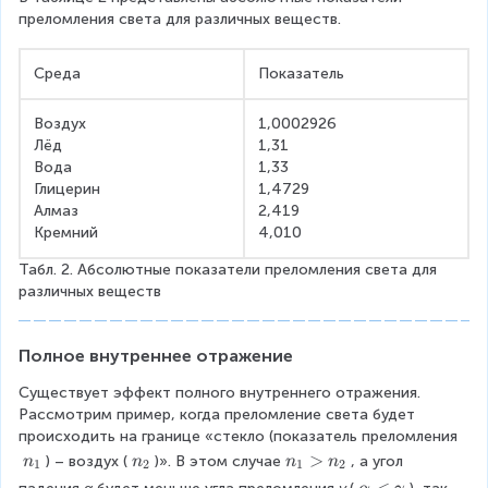
преломления света для различных веществ.
Среда
Показатель
Воздух
1,0002926
Лёд
1,31
Вода
1,33
Глицерин
1,4729
Алмаз
2,419
Кремний
4,010
Табл. 2. Абсолютные показатели преломления света для 
различных веществ
Полное внутреннее отражение
Существует эффект полного внутреннего отражения. 
Рассмотрим пример, когда преломление света будет 
происходить на границе «стекло (показатель преломления
n
n
n
>
) – воздух (
)». В этом случае
, а угол 
n
n
n
n
1
2
1
2
_
_
_
\
<