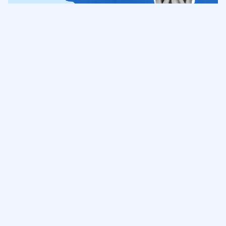
Обучение
ИнтернетУрок
Помощь
© ИнтернетУрок, 2009-
2026
8 (800) 775-41-21
info@interneturok.ru
101 000, г. Москва а/я 711 ООО «ИНТЕРДА»
Соглашение о пользовании сайтом
Сведения об образовательной программе
Политика в отношении обработки персональных данных