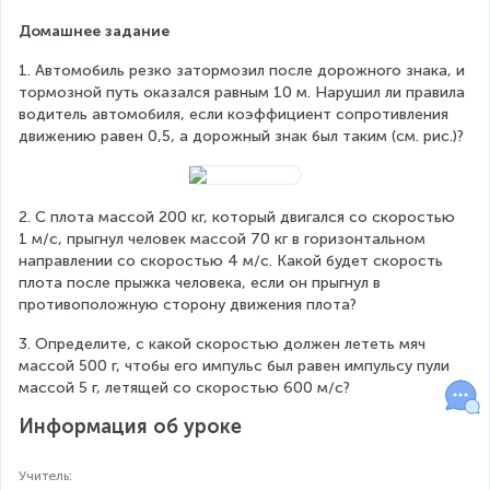
h
_
t
Домашнее задание
1'
)
1. Автомобиль резко затормозил после дорожного знака, и 
тормозной путь оказался равным 10 м. Нарушил ли правила 
водитель автомобиля, если коэффициент сопротивления 
движению равен 0,5, а дорожный знак был таким (см. рис.)?
2. С плота массой 200 кг, который двигался со скоростью 
1 м/с, прыгнул человек массой 70 кг в горизонтальном 
направлении со скоростью 4 м/с. Какой будет скорость 
плота после прыжка человека, если он прыгнул в 
противоположную сторону движения плота?
3. Определите, с какой скоростью должен лететь мяч 
массой 500 г, чтобы его импульс был равен импульсу пули 
массой 5 г, летящей со скоростью 600 м/с?
Информация об уроке
Учитель
: