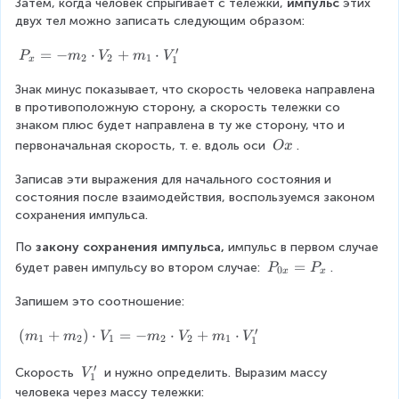
Затем, когда человек спрыгивает с тележки, 
{
импульс
 этих 
=
двух тел можно записать следующим образом:
0
1
x
′
P
=
−
⋅
+
⋅
}
P
m
V
m
V
0
2
2
1
1
x
_
=
\l
Знак минус показывает, что скорость человека направлена 
x
(
в противоположную сторону, а скорость тележки со 
=
ef
m
знаком плюс будет направлена в ту же сторону, что и 
-
_
t(
m
\
первоначальная скорость, т. е. вдоль оси 
1
.
O
x
\f
_
\
+
2
Записав эти выражения для начального состояния и 
O
m
r
\
состояния после взаимодействия, воспользуемся законом 
x
_
a
c
сохранения импульса.
2
d
c
)
По 
закону сохранения импульса,
 импульс в первом случае 
o
\
{
P
=
будет равен импульсу во втором случае: 
t
.
P
P
c
0
x
x
м
_
V
d
Запишем это соотношение: 
{
_
o
}
0
2
t
′
{
(
(
+
)
⋅
=
−
⋅
+
⋅
m
m
V
m
V
m
V
x
+
1
2
1
2
2
1
V
1
m
}
m
с
_
′
_
V
Скорость 
 и нужно определить. Выразим массу 
=
V
_
1
1
}
1
_
P
человека через массу тележки: 
1