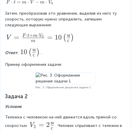
x
F
⋅
=
⋅
−
⋅
\
c
o
F
t
m
V
m
V
0
\
D
{
t
Затем, преобразовав это уравнение, выделив из него ту 
c
el
V
t
скорость, которую нужно определить, запишем 
d
t
}
=
следующее выражение:
o
a
m
t
t
\
⋅
+
⋅
м
V
=
=
10
F
t
m
V
(
)
0
t
=
V
c
с
m
=
\
d
=
m
D
o
м
1
10
(
)
\f
Ответ
: 
.
\
el
с
t
0
c
r
t
\
Пример оформления задачи:
d
a
\
v
a
o
\
e
l
c
t
v
c
e
V
e
{
{
Рис. 3. Оформление решения задачи 1
-
c
V
f
F
m
{
Задача 2
}
t
\
\
P
-
Условие
c
}
(
m
c
d
\
\
Тележка с человеком на ней движется вдоль прямой со 
d
o
c
м
V
=
2
f
t
V
d
o
скоростью 
. Человек спрыгивает с тележки в 
1
с
V