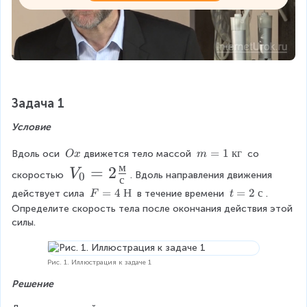
Задача 1
Условие
\
m
=
1
кг
Вдоль оси 
движется тело массой 
 со 
O
x
m
\
=
м
V
=
2
V
скоростью 
. Вдоль направления движения 
0
с
O
1
_
F
=
4
Н
t
=
2
с
x
\
действует сила 
 в течение времени 
. 
F
t
=
=
0
{
Определите скорость тела после окончания действия этой 
4
2
к
силы.
=
\
\
г
2
{
{
}
Н
с
Рис. 1. Иллюстрация к задаче 1
\f
}
}
r
Решение