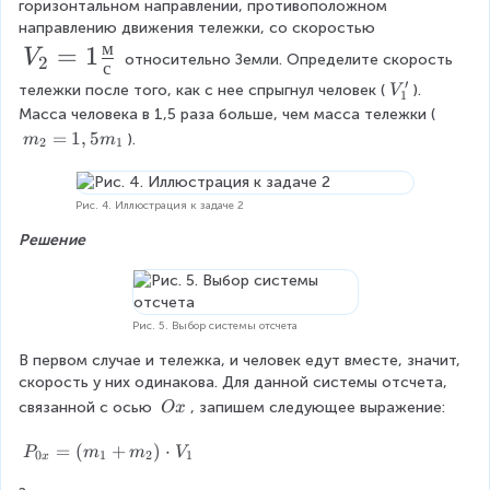
o
_
r
горизонтальном направлении, противоположном 
t
_
t
направлению движения тележки, со скоростью 
1
a
0
t
\
м
V
=
1
V
 относительно Земли. Определите скорость 
2
=
c
v
с
+
_
′
e
V
тележки после того, как с нее спрыгнул человек (
). 
V
2
{
1
m
c
_
2
Масса человека в 1,5 раза больше, чем масса тележки (
\f
м
{
1
\
m
=
1
,
5
).
m
m
=
2
1
V
'
r
}
_
c
1
_
2
a
{
d
0
=
\f
Рис. 4. Иллюстрация к задаче 2
c
с
}
1,
o
r
Решение
{
5
}
t
a
m
м
\
V
_
c
}
r
1
_
{
Рис. 5. Выбор системы отсчета
{
i
0
м
В первом случае и тележка, и человек едут вместе, значит, 
с
g
}
скорость у них одинакова. Для данной системы отсчета, 
}
}
h
\
связанной с осью 
, запишем следующее выражение:
O
x
{
{
\
t
m
с
O
P
=
(
+
)
⋅
P
m
m
V
0
1
2
1
x
)
}
x
_
}