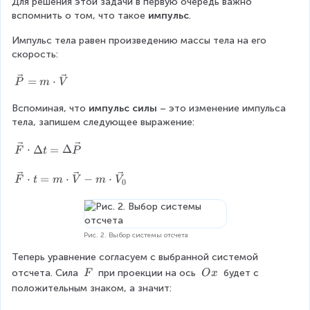
a
Для решения этой задачи в первую очередь важно 
c
вспомнить о том, что такое
 импульс
.
{
Импульс тела равен произведению массы тела на его 
м
скорость:
}
\
=
⋅
P
m
V
{
v
e
Вспоминая, что 
импульс силы
 – это изменение импульса 
с
c
тела, запишем следующее выражение:
}
{
\
⋅
Δ
=
Δ
P
F
t
P
v
}
e
=
\
⋅
=
⋅
−
⋅
F
t
m
V
m
V
0
c
m
v
{
\
e
F
c
c
}
d
{
Рис. 2. Выбор системы отсчета
\
o
F
Теперь уравнение согласуем с выбранной системой 
c
t
}
\
\
d
отсчета. Сила 
 при проекции на ось 
 будет с 
\
F
O
x
\
\
\
o
v
c
положительным знаком, а значит:
F
O
t
e
d