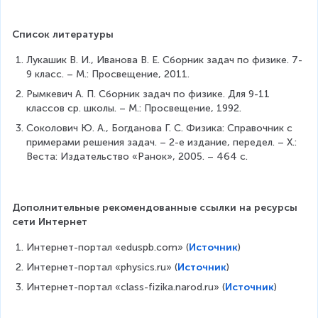
(
t
1,
1
r
V
5
'
\
a
_
m
Список литературы  
f
2
c
_
+
r
1
Лукашик В. И., Иванова В. Е. Сборник задач по физике. 7-
{
m
\
9 класс. – М.: Просвещение, 2011.
a
м
_
c
Рымкевич А. П. Сборник задач по физике. Для 9-11 
c
1
d
}
классов ср. школы. – М.: Просвещение, 1992.
\
o
{
{
c
Соколович Ю. А., Богданова Г. С. Физика: Справочник с 
t
м
d
с
примерами решения задач. – 2-е издание, передел. – X.: 
V
o
Веста: Издательство «Ранок», 2005. – 464 с.
}
_
}
t
2
{
\
V
+
с
_
m
ri
Дополнительные рекомендованные ссылки на ресурсы 
1'
_
}
g
сети Интернет
1
\
h
\
Интернет-портал «eduspb.com» (
Источник
)
r
c
t)
Интернет-портал «physics.ru» (
Источник
)
d
i
o
Интернет-портал «class-fizika.narod.ru» (
Источник
)
g
t
V