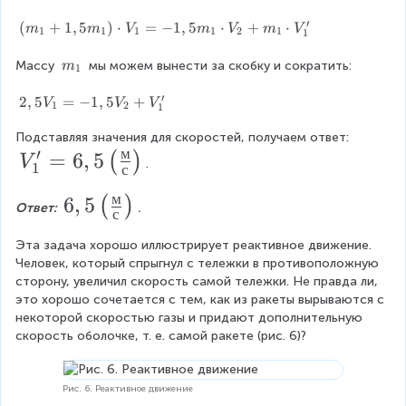
+
1
\
_
\
′
m
'
(
(
+
1
,
5
)
⋅
=
−
1
,
5
⋅
+
⋅
x
c
m
m
V
m
V
m
V
1
1
1
1
2
1
1
ri
_
m
d
g
2
_
m
Массу 
o
 мы можем вынести за скобку и сократить: 
m
1
)
1
_
t
h
\
′
+
1
2
2
,
5
=
−
1
,
5
+
V
V
V
V
1
2
1
t)
c
1,
,
_
d
5
Подставляя значения для скоростей, получаем ответ: 
5
1'
o
м
m
′
V
V
=
6
,
5
(
)
V
.
1
с
t
_
_
_
V
1
1
м
6
6
,
5
(
)
_
1'
)
Ответ: 
.
=
с
1
,
\
-
=
=
c
Эта задача хорошо иллюстрирует реактивное движение. 
1
5
6,
-
d
Человек, который спрыгнул с тележки в противоположную 
,
\
m
o
сторону, увеличил скорость самой тележки. Не правда ли, 
5
5
_
t
это хорошо сочетается с тем, как из ракеты вырываются с 
V
l
\l
2
V
некоторой скоростью газы и придают дополнительную 
_
e
\
ef
_
скорость оболочке, т. е. самой ракете (рис. 6)?
2
c
f
1
+
t(
d
=
V
t
\f
o
-
Рис. 6. Реактивное движение
_