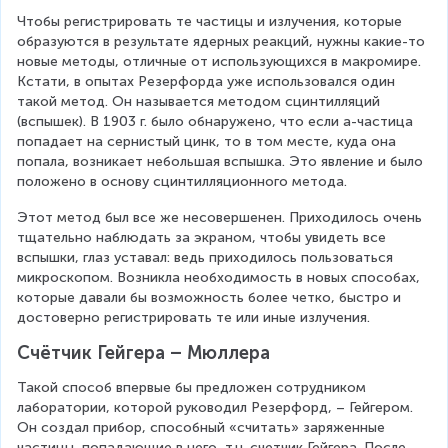
Чтобы регистрировать те частицы и излучения, которые 
образуются в результате ядерных реакций, нужны какие-то 
новые методы, отличные от использующихся в макромире. 
Кстати, в опытах Резерфорда уже использовался один 
такой метод. Он называется методом сцинтилляций 
(вспышек). В 1903 г. было обнаружено, что если a-частица 
попадает на сернистый цинк, то в том месте, куда она 
попала, возникает небольшая вспышка. Это явление и было 
положено в основу сцинтилляционного метода.
Этот метод был все же несовершенен. Приходилось очень 
тщательно наблюдать за экраном, чтобы увидеть все 
вспышки, глаз уставал: ведь приходилось пользоваться 
микроскопом. Возникла необходимость в новых способах, 
которые давали бы возможность более четко, быстро и 
достоверно регистрировать те или иные излучения.
Счётчик Гейгера – Мюллера
Такой способ впервые бы предложен сотрудником 
лаборатории, которой руководил Резерфорд, – Гейгером. 
Он создал прибор, способный «считать» заряженные 
частицы, попадающие в него, т.н. счетчик Гейгера. После 