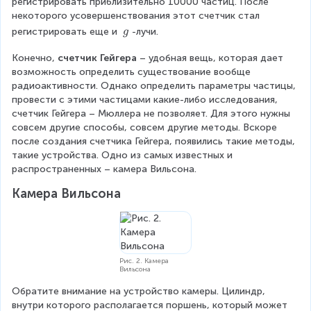
регистрировать приблизительно 10000 частиц. После 
некоторого усовершенствования этот счетчик стал 
\
регистрировать еще и 
-лучи.
g
\
Конечно, 
счетчик Гейгера 
g
– удобная вещь, которая дает 
возможность определить существование вообще 
радиоактивности. Однако определить параметры частицы, 
провести с этими частицами какие-либо исследования, 
счетчик Гейгера – Мюллера не позволяет. Для этого нужны 
совсем другие способы, совсем другие методы. Вскоре 
после создания счетчика Гейгера, появились такие методы, 
такие устройства. Одно из самых известных и 
распространенных – камера Вильсона.
Камера Вильсона
Рис. 2. Камера
Вильсона
Обратите внимание на устройство камеры. Цилиндр, 
внутри которого располагается поршень, который может 