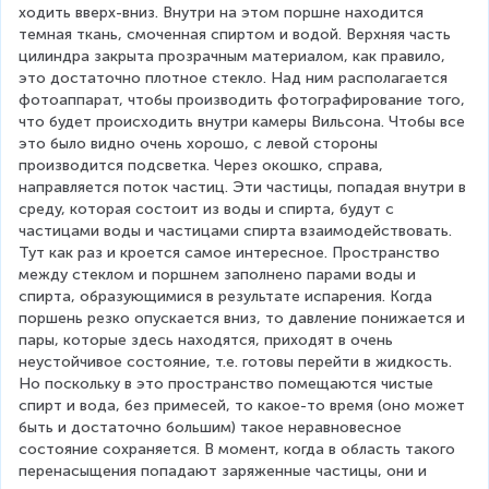
ходить вверх-вниз. Внутри на этом поршне находится 
темная ткань, смоченная спиртом и водой. Верхняя часть 
цилиндра закрыта прозрачным материалом, как правило, 
это достаточно плотное стекло. Над ним располагается 
фотоаппарат, чтобы производить фотографирование того, 
что будет происходить внутри камеры Вильсона. Чтобы все 
это было видно очень хорошо, с левой стороны 
производится подсветка. Через окошко, справа, 
направляется поток частиц. Эти частицы, попадая внутри в 
среду, которая состоит из воды и спирта, будут с 
частицами воды и частицами спирта взаимодействовать. 
Тут как раз и кроется самое интересное. Пространство 
между стеклом и поршнем заполнено парами воды и 
спирта, образующимися в результате испарения. Когда 
поршень резко опускается вниз, то давление понижается и 
пары, которые здесь находятся, приходят в очень 
неустойчивое состояние, т.е. готовы перейти в жидкость. 
Но поскольку в это пространство помещаются чистые 
спирт и вода, без примесей, то какое-то время (оно может 
быть и достаточно большим) такое неравновесное 
состояние сохраняется. В момент, когда в область такого 
перенасыщения попадают заряженные частицы, они и 