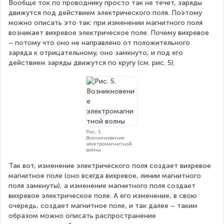
Вообще ток по проводнику просто так не течет, заряды 
}
движутся под действием электрического поля. Поэтому 
^
можно описать это так: при изменении магнитного поля 
{
возникает вихревое электрическое поле. Почему вихревое 
\
– потому что оно не направлено от положительного 
p
заряда к отрицательному, оно замкнуто, и под его 
ri
действием заряды движутся по кругу (см. рис. 5).
m
e
}
Рис. 5.
Возникновение
электромагнитной
волны
Так вот, изменение электрического поля создает вихревое 
магнитное поле (оно всегда вихревое, линии магнитного 
поля замкнуты), а изменение магнитного поля создает 
вихревое электрическое поле. А его изменение, в свою 
очередь, создает магнитное поле, и так далее – таким 
образом можно описать распространение 