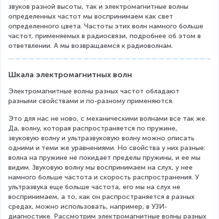
d
с
звуков разной высоты, так и электромагнитные волны 
a
}
определенных частот мы воспринимаем как свет 
=
определенного цвета. Частоты этих волн намного больше 
}
частот, применяемых в радиосвязи, подробнее об этом в 
\f
{
ответвлении. А мы возвращаемся к радиоволнам.
r
5
a
0
Шкала электромагнитных волн
c
\,
Электромагнитные волны разных частот обладают 
{
\
разными свойствами и по-разному применяются.
c
te
Это для нас не ново, с механическими волнами все так же. 
}
x
Да, волну, которая распространяется по пружине, 
{
звуковую волну и ультразвуковую волну можно описать 
t
одними и теми же уравнениями. Но свойства у них разные: 
\
{
волна на пружине не покидает пределы пружины, и ее мы 
n
Г
видим. Звуковую волну мы воспринимаем на слух, у нее 
u
намного больше частота и скорость распространения. У 
ц
ультразвука еще больше частота, его мы на слух не 
}
}
воспринимаем, а то, как он распространяется в разных 
средах, можно использовать, например, в УЗИ-
}
диагностике. Рассмотрим электромагнитные волны разных 