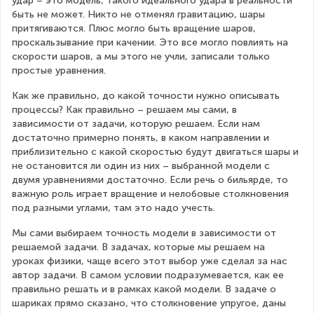
удар – это модель, такого идеального удара в реальности 
v
быть не может. Никто не отменял гравитацию, шары 
e
притягиваются. Плюс могло быть вращение шаров, 
c
проскальзывание при качении. Это все могло повлиять на 
{
скорости шаров, а мы этого не учли, записали только 
v
простые уравнения.
}
_
Как же правильно, до какой точности нужно описывать 
{
процессы? Как правильно – решаем мы сами, в 
1
зависимости от задачи, которую решаем. Если нам 
}
достаточно примерно понять, в каком направлении и 
+
приблизительно с какой скоростью будут двигаться шары и 
m
не остановится ли один из них – выбранной модели с 
_
двумя уравнениями достаточно. Если речь о бильярде, то 
{
важную роль играет вращение и нелобовые столкновения 
2
под разными углами, там это надо учесть.
}
\
Мы сами выбираем точность модели в зависимости от 
v
решаемой задачи. В задачах, которые мы решаем на 
e
уроках физики, чаще всего этот выбор уже сделал за нас 
c
автор задачи. В самом условии подразумевается, как ее 
{
правильно решать и в рамках какой модели. В задаче о 
v
шариках прямо сказано, что столкновение упругое, даны 
}