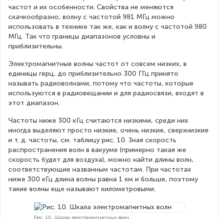
=
частот и их особенности. Свойства не меняются 
6
скачкообразно, волну с частотой 981 МГц можно 
использовать в технике так же, как и волну с частотой 980 
\
МГц. Так что границы диапазонов условны и 
c
приблизительны.
d
Электромагнитные волны частот от совсем низких, в 
o
единицы герц, до приблизительно 300 ГГц принято 
называть радиоволнами, потому что частоты, которые 
t
используются в радиовещании и для радиосвязи, входят в 
1
этот диапазон.
0
Частоты ниже 300 кГц считаются низкими, среди них 
^
иногда выделяют просто низкие, очень низкие, сверхнизкие 
6
и т. д. частоты, см. таблицу рис. 10. Зная скорость 
распространения волн в вакууме (примерно такая же 
\,
скорость будет для воздуха), можно найти длины волн, 
\
соответствующие названным частотам. При частотах 
ниже 300 кГц длина волны равна 1 км и больше, поэтому 
te
такие волны еще называют километровыми.
x
t
Рис. 10. Шкала электромагнитных волн