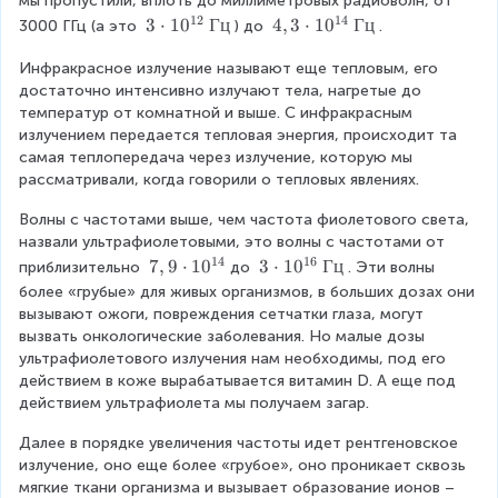
мы пропустили, вплоть до миллиметровых радиоволн, от 
{
x
t
12
14
Г
3
3
⋅
1
0
Гц
4
4
,
3
⋅
1
0
Гц
3000 ГГц (а это 
) до 
.
t
e
ц
\
,
{
x
Инфракрасное излучение называют еще тепловым, его 
}
c
3
Г
t
достаточно интенсивно излучают тела, нагретые до 
d
\
ц
{
температур от комнатной и выше. С инфракрасным 
o
c
}
Г
излучением передается тепловая энергия, происходит та 
t
d
ц
самая теплопередача через излучение, которую мы 
1
o
}
рассматривали, когда говорили о тепловых явлениях.
0
t
^
1
Волны с частотами выше, чем частота фиолетового света, 
{
0
назвали ультрафиолетовыми, это волны с частотами от 
1
^
14
16
7
7
,
9
⋅
1
0
3
3
⋅
1
0
Гц
приблизительно 
до 
. Эти волны 
2
{
,
\
}
1
более «грубые» для живых организмов, в больших дозах они 
9
c
\
4
вызывают ожоги, повреждения сетчатки глаза, могут 
\
d
t
}
вызвать онкологические заболевания. Но малые дозы 
c
o
e
\
ультрафиолетового излучения нам необходимы, под его 
d
t
x
t
действием в коже вырабатывается витамин D. А еще под 
o
1
t
e
действием ультрафиолета мы получаем загар.
t
0
{
x
Далее в порядке увеличения частоты идет рентгеновское 
1
^
Г
t
излучение, оно еще более «грубое», оно проникает сквозь 
0
{
ц
{
мягкие ткани организма и вызывает образование ионов – 
^
1
}
Г