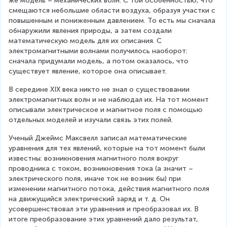
же модель – механических волн. С той особенностью, что 
смещаются небольшие области воздуха, образуя участки с 
повышенным и пониженным давлением. То есть мы сначала 
обнаружили явления природы, а затем создали 
математическую модель для их описания. С 
электромагнитными волнами получилось наоборот: 
сначала придумали модель, а потом оказалось, что 
существует явление, которое она описывает.
В середине XIX века никто не знал о существовании 
электромагнитных волн и не наблюдал их. На тот момент 
описывали электрическое и магнитное поля с помощью 
отдельных моделей и изучали связь этих полей.
Ученый Джеймс Максвелл записал математические 
уравнения для тех явлений, которые на тот момент были 
известны: возникновения магнитного поля вокруг 
проводника с током, возникновения тока (а значит – 
электрического поля, иначе ток не возник бы) при 
изменении магнитного потока, действия магнитного поля 
на движущийся электрический заряд и т. д. Он 
усовершенствовал эти уравнения и преобразовал их. В 
итоге преобразование этих уравнений дало результат, 