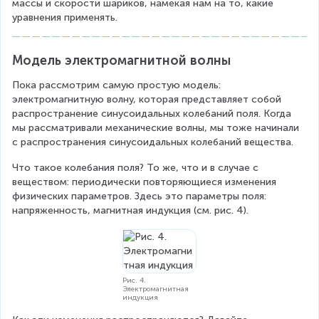
массы и скорости шариков, намекая нам на то, какие 
_
уравнения применять.
{
2
}
Модель электромагнитной волны
=
m
Пока рассмотрим самую простую модель: 
_
электромагнитную волну, которая представляет собой 
{
распространение синусоидальных колебаний поля. Когда 
1
мы рассматривали механические волны, мы тоже начинали 
}
с распространения синусоидальных колебаний вещества.
\
v
Что такое колебания поля? То же, что и в случае с 
e
веществом: периодически повторяющиеся изменения 
c
физических параметров. Здесь это параметры поля: 
{
напряженность, магнитная индукция (см. рис. 4).
v
}
_
{
1
Рис. 4.
Электромагнитная
}
индукция
^