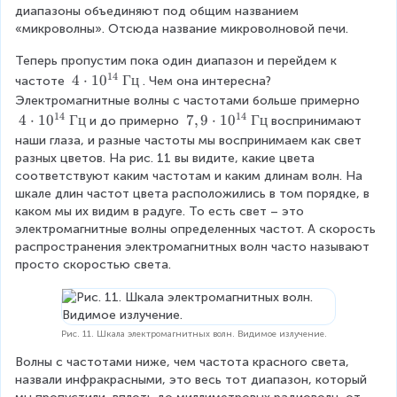
диапазоны объединяют под общим названием 
«микроволны». Отсюда название микроволновой печи.
Теперь пропустим пока один диапазон и перейдем к 
14
4
4
⋅
1
0
Гц
частоте 
. Чем она интересна? 
\
Электромагнитные волны с частотами больше примерно 
c
14
14
4
4
⋅
1
0
Гц
7
7
,
9
⋅
1
0
Гц
и до примерно 
воспринимают 
d
\
,
наши глаза, и разные частоты мы воспринимаем как свет 
o
c
9
разных цветов. На рис. 11 вы видите, какие цвета 
t
d
\
соответствуют каким частотам и каким длинам волн. На 
1
o
c
шкале длин частот цвета расположились в том порядке, в 
0
t
d
каком мы их видим в радуге. То есть свет – это 
^
1
o
электромагнитные волны определенных частот. А скорость 
{
0
t
распространения электромагнитных волн часто называют 
1
^
1
просто скоростью света.
4
{
0
}
1
^
\
4
{
t
}
1
Рис. 11. Шкала электромагнитных волн. Видимое излучение.
e
\
4
Волны с частотами ниже, чем частота красного света, 
x
t
}
назвали инфракрасными, это весь тот диапазон, который 
t
e
\