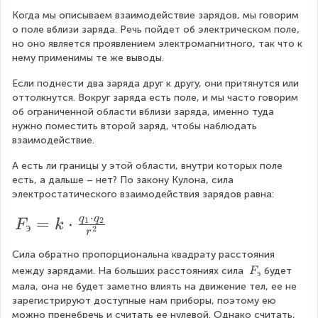
Когда мы описываем взаимодействие зарядов, мы говорим 
о поле вблизи заряда. Речь пойдет об электрическом поле, 
но оно является проявлением электромагнитного, так что к 
нему применимы те же выводы.
Если поднести два заряда друг к другу, они притянутся или 
оттолкнутся. Вокруг заряда есть поле, и мы часто говорим 
об ограниченной области вблизи заряда, именно туда 
нужно поместить второй заряд, чтобы наблюдать 
взаимодействие.
А есть ли границы у этой области, внутри которых поле 
есть, а дальше – нет? По закону Кулона, сила 
электростатического взаимодействия зарядов равна:
⋅
q
q
F
=
⋅
1
2
F
k
э
2
r
_
Сила обратно пропорциональна квадрату расстояния 
э
F
между зарядами. На больших расстояниях сила 
будет 
F
э
=
_
мала, она не будет заметно влиять на движение тел, ее не 
э
k
зарегистрируют доступные нам приборы, поэтому ею 
можно пренебречь и считать ее нулевой. Однако считать, 