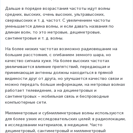
{
Дальше в порядке возрастания частоты идут волны 
м
средних, высоких, очень высоких, ультравысоких, 
}
сверхвысоких и т. д. частот. С увеличением частоты 
уменьшается длина волны, и если давать названия по 
длинам волн, то это метровые, дециметровые, 
сантиметровые и т. д. волны.
На более низких частотах возможно радиовещание на 
большие расстояния, с огибанием земного шара, но 
качество сигнала хуже. На более высоких частотах 
увеличивается влияние препятствий, передающая и 
принимающая антенны должны находиться в прямой 
видимости друг от друга, но улучшается качество связи и 
можно передать больше информации, на метровых волнах 
работает телевидение, а на дециметровых и 
сантиметровых – мобильная связь и беспроводные 
компьютерные сети.
Миллиметровые и субмиллиметровые волны используются 
для более узких исследовательских целей: в радиолокации, 
в исследовании материалов, в медицине. Часто 
дециметровый, сантиметровый и миллиметровый 