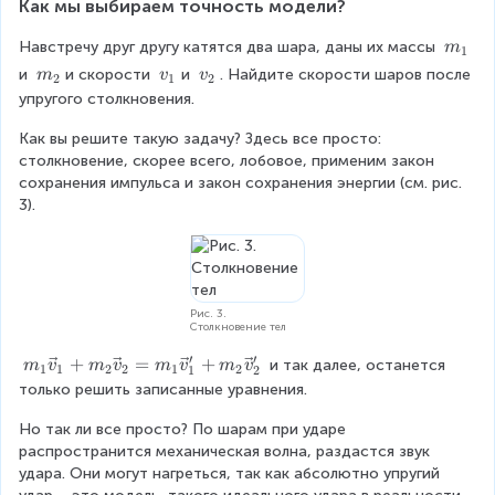
Как мы выбираем точность модели?
m
Навстречу друг другу катятся два шара, даны их массы 
m
1
_
m
v
v
и 
и скорости 
и 
. Найдите скорости шаров после 
m
v
v
2
1
2
1
_
_
_
упругого столкновения.
2
1
2
Как вы решите такую задачу? Здесь все просто: 
столкновение, скорее всего, лобовое, применим закон 
сохранения импульса и закон сохранения энергии (см. рис. 
3).
Рис. 3.
Столкновение тел
′
′
m
+
=
+
 и так далее, останется 
m
v
m
v
m
v
m
v
1
1
2
2
1
2
1
2
_
только решить записанные уравнения.
{
Но так ли все просто? По шарам при ударе 
1
распространится механическая волна, раздастся звук 
}
удара. Они могут нагреться, так как абсолютно упругий 
\