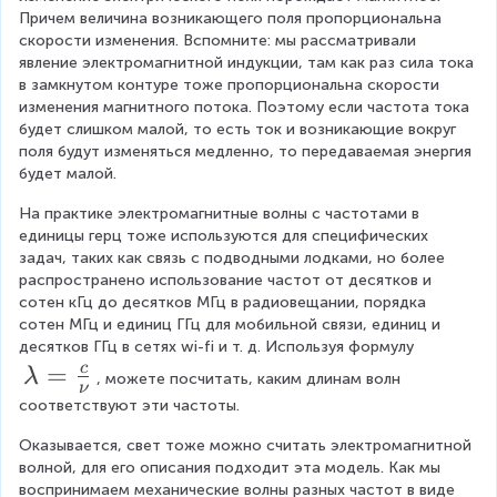
c
n
Причем величина возникающего поля пропорциональна 
d
скорости изменения. Вспомните: мы рассматривали 
u
явление электромагнитной индукции, там как раз сила тока 
o
}
в замкнутом контуре тоже пропорциональна скорости 
t
изменения магнитного потока. Поэтому если частота тока 
1
будет слишком малой, то есть ток и возникающие вокруг 
поля будут изменяться медленно, то передаваемая энергия 
0
будет малой.
^
На практике электромагнитные волны с частотами в 
8
единицы герц тоже используются для специфических 
\,
задач, таких как связь с подводными лодками, но более 
распространено использование частот от десятков и 
\
сотен кГц до десятков МГц в радиовещании, порядка 
te
сотен МГц и единиц ГГц для мобильной связи, единиц и 
x
десятков ГГц в сетях wi-fi и т. д. Используя формулу 
\l
=
c
λ
t
, можете посчитать, каким длинам волн 
ν
a
соответствуют эти частоты.
{
m
м
Оказывается, свет тоже можно считать электромагнитной 
b
волной, для его описания подходит эта модель. Как мы 
/
воспринимаем механические волны разных частот в виде 