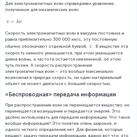
Для электромагнитных волн справедливо уравнение, 
полученное для механических волн:
v
=
v
λ
ν
=
Скорость электромагнитных волн в вакууме постоянна и 
\l
равна приблизительно 300 000 км/с, эту постоянную 
a
m
{
с
обычно обозначают отдельной буквой, 
. В веществе эта 
b
с
скорость немного уменьшается, при этом уменьшается 
d
}
длина волны, а частота остается неизменной, об этом 
a
чуть позже. А скорость распространения 
\
электромагнитных волн – это вообще максимально 
n
возможная в природе скорость, ни один материальный 
u
объект не может двигаться с большей скоростью.
«Беспроводная» передача информации
При распространении волн не перемещается вещество, но 
перемещается возмущение и передается энергия. Это 
удобно использовать для передачи информации. Что такое 
вообще информация? Это понятие очень широкое, и 
одного четкого определения нет. Для физиков, которые 
решают задачу передачи информации, важно вот что: это 