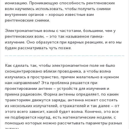
ионизацию. Проникающую способность рентгеновских 
{
6
ц
волн научились использовать, чтобы получить снимки 
1
}
}
внутренних органов – хорошо известные вам 
4
\
рентгеновские снимки.
}
t
e
Электромагнитные волны с частотами, большими, чем у 
x
рентгеновских волн, – это так называемое гамма-
t
излучение. Оно образуется при ядерных реакциях, и его мы 
{
будем рассматривать чуть позже.
Г
ц
}
Как сделать так, чтобы электромагнитное поле не было 
сконцентрировано вблизи проводника, а чтобы волна 
излучалась в пространство, причем желательно в нужном 
нам направлении? Эта проблема решается при 
проектировании антенн – устройств для излучения и 
приема радиоволн. Форма антенны определяет, по каким 
траекториям движутся заряды, антенна может состоять 
из нескольких излучателей, отражателей и так далее – от 
этого всего зависит, какой будет волна. Конечно, это все 
не подбирается наугад, есть математические модели, с 
помощью которых можно рассчитывать параметры разных 
антенн.