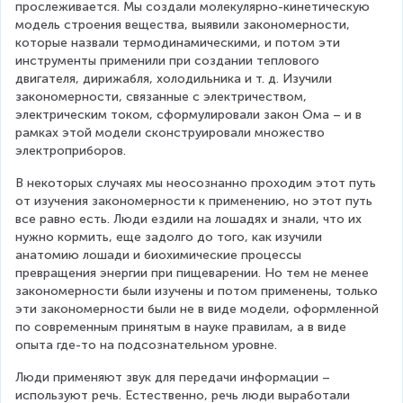
прослеживается. Мы создали молекулярно-кинетическую 
модель строения вещества, выявили закономерности, 
которые назвали термодинамическими, и потом эти 
инструменты применили при создании теплового 
двигателя, дирижабля, холодильника и т. д. Изучили 
закономерности, связанные с электричеством, 
электрическим током, сформулировали закон Ома – и в 
рамках этой модели сконструировали множество 
электроприборов.
В некоторых случаях мы неосознанно проходим этот путь 
от изучения закономерности к применению, но этот путь 
все равно есть. Люди ездили на лошадях и знали, что их 
нужно кормить, еще задолго до того, как изучили 
анатомию лошади и биохимические процессы 
превращения энергии при пищеварении. Но тем не менее 
закономерности были изучены и потом применены, только 
эти закономерности были не в виде модели, оформленной 
по современным принятым в науке правилам, а в виде 
опыта где-то на подсознательном уровне.
Люди применяют звук для передачи информации – 
используют речь. Естественно, речь люди выработали 