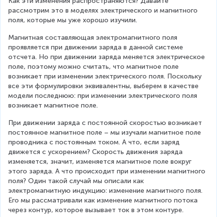
Как эти изменения распространяются? Давайте 
{
рассмотрим это в моделях электрического и магнитного 
\
поля, которые мы уже хорошо изучили.
p
ri
Магнитная составляющая электромагнитного поля 
m
проявляется при движении заряда в данной системе 
e
отсчета. Но при движении заряда меняется электрическое 
}
поле, поэтому можно считать, что магнитное поле 
+
возникает при изменении электрического поля. Поскольку 
m
все эти формулировки эквивалентны, выберем в качестве 
_
модели последнюю: при изменении электрического поля 
{
возникает магнитное поле.
2
}
При движении заряда с постоянной скоростью возникает 
\
постоянное магнитное поле – мы изучали магнитное поле 
v
проводника с постоянным током. А что, если заряд 
e
движется с ускорением? Скорость движения заряда 
c
изменяется, значит, изменяется магнитное поле вокруг 
{
этого заряда. А что происходит при изменении магнитного 
v
поля? Один такой случай мы описали как 
}
электромагнитную индукцию: изменение магнитного поля. 
_
Его мы рассматривали как изменение магнитного потока 
{
через контур, которое вызывает ток в этом контуре. 
2