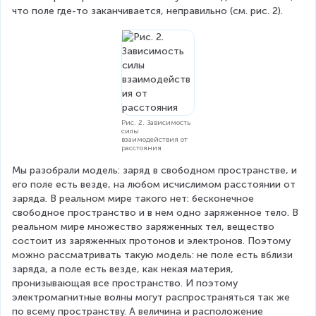
\
что поле где-то заканчивается, неправильно (см. рис. 2).
c
d
o
t
\f
r
Рис. 2. Зависимость
силы
a
взаимодействия от
расстояния
c
Мы разобрали модель: заряд в свободном пространстве, и 
{
его поле есть везде, на любом исчислимом расстоянии от 
q
заряда. В реальном мире такого нет: бесконечное 
свободное пространство и в нем одно заряженное тело. В 
_
реальном мире множество заряженных тел, вещество 
1
состоит из заряженных протонов и электронов. Поэтому 
можно рассматривать такую модель: не поле есть вблизи 
\
заряда, а поле есть везде, как некая материя, 
c
пронизывающая все пространство. И поэтому 
d
электромагнитные волны могут распространяться так же 
по всему пространству. А величина и расположение 