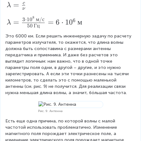
\l
=
c
λ
ν
a
8
\l
3
⋅
1
0
м
/
с
6
=
=
6
⋅
1
0
м
m
λ
50
Гц
a
b
Это 6000 км. Если решить инженерную задачу по расчету 
m
d
параметров излучателя, то окажется, что длина волны 
b
a
должна быть сопоставима с размерами антенны 
d
передатчика и приемника. И даже без расчетов это 
=
выглядит логичным: нам важно, что в одной точке 
a
\f
параметры поля одни, в другой – другие, и это нужно 
=
r
зарегистрировать. А если эти точки разнесены на тысячи 
километров, то сделать это с помощью маленькой 
\f
a
антенны (см. рис. 9) не получится. Для реализации связи 
r
c
нужна меньшая длина волны, а значит, бóльшая частота.
a
{
c
c
Рис. 9. Антенна
{
}
Есть еще одна причина, по которой волны с малой 
3
{
частотой использовать проблематично. Изменение 
\
магнитного поля порождает электрическое поле, а 
\
изменение электрического поля порождает магнитное. 