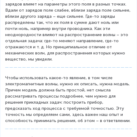
o
зарядов влияет на параметры этого поля в разных точках. 
t
Вдали от зарядов поле слабее, вблизи заряда поле сильнее, 
вблизи другого заряда – еще сильнее. Где-то заряды 
q
распределены так, что их поля в сумме дают ноль или 
_
почти ноль, например внутри проводника. Как эти 
2
неоднородности влияют на распространение волны – это 
отдельная задача: где-то меняют направление, где-то 
}
отражаются и т. д. Но принципиальное отличие от 
{
механических волн, для распространения которых нужно 
вещество, мы увидели.
r
^
2
Чтобы использовать какое-то явление, в том числе 
электромагнитные волны, нужно их описать, нужна модель. 
}
Причем модель должна быть простой, нет смысла 
рассматривать процессы подробнее, чем нужно для 
решения прикладных задач: построить прибор, 
предсказать ход процесса с требуемой точностью. Эту 
точность мы определяем сами, здесь важен наш опыт и 
способность принимать решения, об этом – в ответвлении.