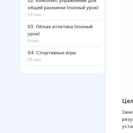
02
.
Комплекс упражнений для
общей разминки (полный урок)
19 мин
03
.
Лёгкая атлетика (полный
урок)
9 мин
04
.
Спортивные игры
33 мин
05
.
Основы физической
культуры и спорта
14 мин
06
.
Базовые виды спорта
Цел
школьной программы: лыжная
Заня
подготовка. Теория, ТБ,
резу
совершенство
уста
координационных