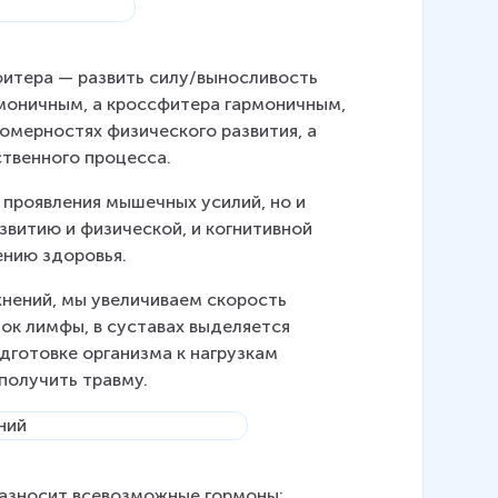
сфитера — развить силу/выносливость 
рмоничным, а кроссфитера гармоничным, 
омерностях физического развития, а 
ственного процесса.
проявления мышечных усилий, но и 
звитию и физической, и когнитивной 
ению здоровья.
нений, мы увеличиваем скорость 
ок лимфы, в суставах выделяется 
дготовке организма к нагрузкам 
получить травму.
разносит всевозможные гормоны: 