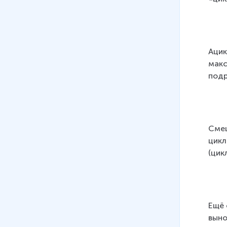
Ацик
макс
подр
Смеш
цикл
(цик
Ещё 
выно