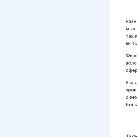
Разн
мышц
так 
выпо
Физи
воле
сфер
Выпо
кров
сино
боль
Такж