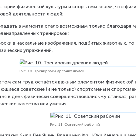
стории физической культуры и спорта мы знаем, что физи
овой деятельности людей:
опадать в мамонта стало возможным только благодаря м
еленаправленных тренировок;
роски в наскальные изображения, подбитых животных, то
изических упражнений.
Рис. 10. Тренировки древних людей
этом сам труд остаётся важным элементом физической к
ющиеся советские (и не только) спортсмены и спортсме
дня в день физически совершенствовались «у станка», ра
ческие качества или умения.
Рис. 11. Советский рабочий
и таких были Лев Яшин, Владимир Куц, Юки Каваучи и мно