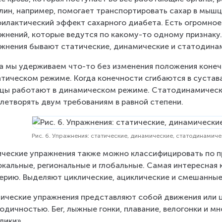
лин, например, помогает транспортировать сахар в мышц
илактический эффект сахарного диабета. Есть огромно
жнений, которые ведутся по какому-то одному признаку
жнения бывают статические, динамические и статодина
а мы удерживаем что-то без изменения положения конеч
атическом режиме. Когда конечности сгибаются в сустав
ы работают в динамическом режиме. Статодинамический
летворять двум требованиям в равной степени.
Рис. 6. Упражнения: статические, динамические, статодинамич
ческие упражнения также можно классифицировать по п
окальные, региональные и глобальные. Самая интересная
ерию. Выделяют циклические, ациклические и смешанные
ические упражнения представляют собой движения или ц
одичностью. Бег, лыжные гонки, плавание, велогонки и мн
лики».