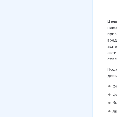
способностей
14 мин
07
.
Как правильно
Цель
тренироваться
нево
13 мин
прив
вред
08
.
Самостоятельные занятия
аспе
физическими упражнениями
акти
11 мин
сове
Подн
двиг
ф
ф
б
л