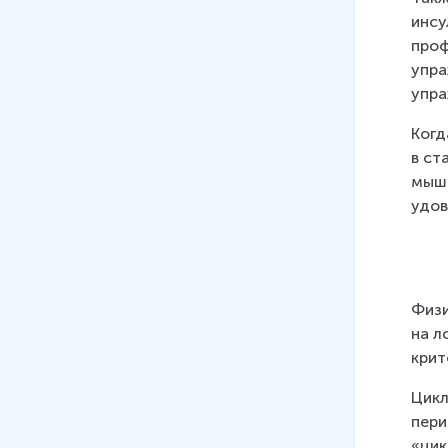
инсу
проф
упра
упра
Когд
в ст
мышц
удов
Физи
на л
крит
Цикл
пери
«цик