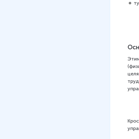
т
Осн
Этим
(физ
целя
труд
упра
Крос
упра