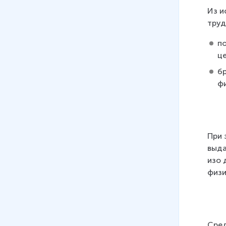
Из и
труд
п
ц
б
ф
При 
выда
изо 
физи
Сред