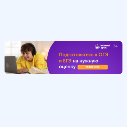
Обучение
ИнтернетУрок