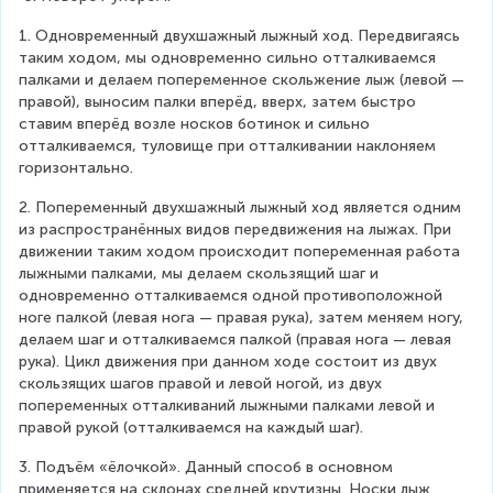
1. Одновременный двухшажный лыжный ход. Передвигаясь 
таким ходом, мы одновременно сильно отталкиваемся 
палками и делаем попеременное скольжение лыж (левой — 
правой), выносим палки вперёд, вверх, затем быстро 
ставим вперёд возле носков ботинок и сильно 
отталкиваемся, туловище при отталкивании наклоняем 
горизонтально.
2. Попеременный двухшажный лыжный ход является одним 
из распространённых видов передвижения на лыжах. При 
движении таким ходом происходит попеременная работа 
лыжными палками, мы делаем скользящий шаг и 
одновременно отталкиваемся одной противоположной 
ноге палкой (левая нога — правая рука), затем меняем ногу, 
делаем шаг и отталкиваемся палкой (правая нога — левая 
рука). Цикл движения при данном ходе состоит из двух 
скользящих шагов правой и левой ногой, из двух 
попеременных отталкиваний лыжными палками левой и 
правой рукой (отталкиваемся на каждый шаг).
3. Подъём «ёлочкой». Данный способ в основном 
применяется на склонах средней крутизны. Носки лыж 