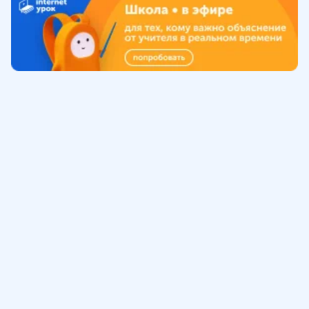
Обучение
ИнтернетУрок
Помощь
© ИнтернетУрок, 2009-
2026
8 (800) 775-41-21
info@interneturok.ru
101 000, г. Москва а/я 711 ООО «ИНТЕРДА»