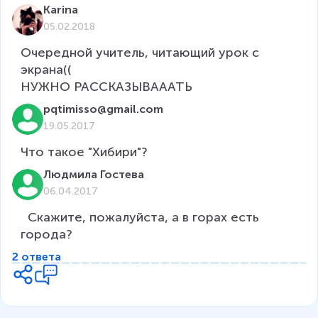
Karina
05.02.2018
Очередной учитель, читающий урок с 
экрана((

НУЖНО РАССКАЗЫВАААТЬ
pqtimisso@gmail.com
19.05.2017
Что такое "Хибири"?
Людмила Гостева
06.04.2017
  Скажите, пожалуйста, а в горах есть 
города?
2 ответа