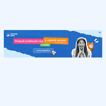
Обучение
ИнтернетУрок
Помощь