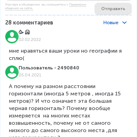
Участвуя в обсуждении, вы соглашаетесь c
Правилами
Отправить
общения на сайте.
28
комментариев
Новые
🥳 🥶
02.02.2022
мне нравяться ваши уроки но географии я 
Пользователь - 2490840
05.04.2021
А почему на разном расстоянии 
горизонтали (иногда 5 метров , иногда 15 
метров)? И что означает эта большая 
черная горизонталь? Почему вообще 
измеряется  на многих местах 
возвышенность, почему не от самого 
низкого до самого высокого места ,для 