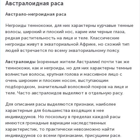
Австралоидная раса
Австрало-негроидная раса
Негроиды темнокожи, для них характерны курчавые темные 
волосы, широкий и плоский нос, карие или черные глаза, 
редкая растительность на лице и теле. Классические 
негроиды живут в экваториальной Африке, но схожий тип 
людей встречается по всему экваториальному поясу.
Австралоиды
 (коренные жители Австралии) почти так же 
темнокожи, как и негроиды, но для них характерны темные 
волнистые волосы, крупная голова и массивное лицо с 
очень широким и плоским носом, выступающим 
подбородком, значительный волосяной покров на лице и 
теле. Часто австралоидов выделяют в отдельную расу.
Для описания расы выделяются признаки, наиболее 
характерные для большинства входящих в нее 
индивидуумов. Но поскольку в пределах каждой расы 
имеются громадные вариации наследственных 
характеристик, то практически невозможно найти 
индивидуумов со всеми признаками, присущими расе.