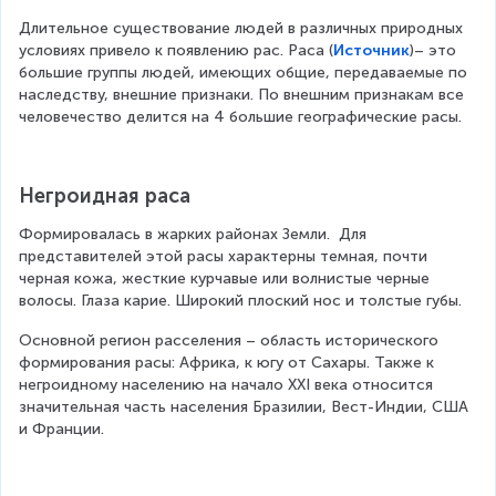
Длительное существование людей в различных природных 
условиях привело к появлению рас. Раса (
Источник
)– это 
большие группы людей, имеющих общие, передаваемые по 
наследству, внешние признаки. По внешним признакам все 
человечество делится на 4 большие географические расы.
Негроидная раса
Формировалась в жарких районах Земли.  Для 
представителей этой расы характерны темная, почти 
черная кожа, жесткие курчавые или волнистые черные 
волосы. Глаза карие. Широкий плоский нос и толстые губы.
Основной регион расселения – область исторического 
формирования расы: Африка, к югу от Сахары. Также к 
негроидному населению на начало XXI века относится 
значительная часть населения Бразилии, Вест-Индии, США 
и Франции.