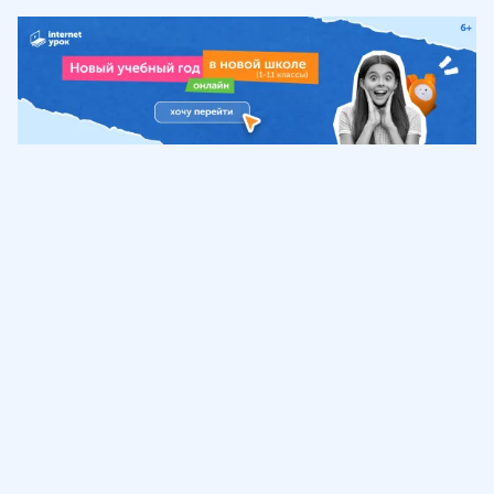
Обучение
ИнтернетУрок
Помощь
© ИнтернетУрок, 2009-
2026
8 (800) 775-41-21
info@interneturok.ru
101 000, г. Москва а/я 711 ООО «ИНТЕРДА»