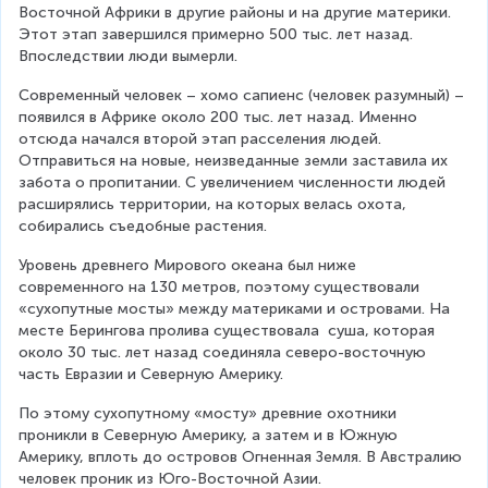
Восточной Африки в другие районы и на другие материки. 
Этот этап завершился примерно 500 тыс. лет назад. 
Впоследствии люди вымерли.
Современный человек – хомо сапиенс (человек разумный) – 
появился в Африке около 200 тыс. лет назад. Именно 
отсюда начался второй этап расселения людей. 
Отправиться на новые, неизведанные земли заставила их 
забота о пропитании. С увеличением численности людей 
расширялись территории, на которых велась охота, 
собирались съедобные растения.
Уровень древнего Мирового океана был ниже 
современного на 130 метров, поэтому существовали 
«сухопутные мосты» между материками и островами. На 
месте Берингова пролива существовала  суша, которая 
около 30 тыс. лет назад соединяла северо-восточную 
часть Евразии и Северную Америку.
По этому сухопутному «мосту» древние охотники 
проникли в Северную Америку, а затем и в Южную 
Америку, вплоть до островов Огненная Земля. В Австралию 
человек проник из Юго-Восточной Азии.