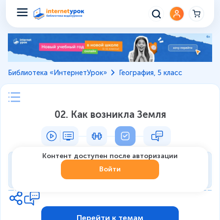
Библиотека «ИнтернетУрок»
География, 5 класс
02. Как возникла Земля
Контент доступен после авторизации
Тренировка
Войти
0
из
9
1
Перейти к темам