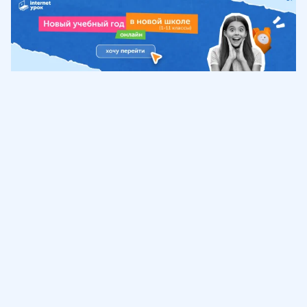
Обучение
ИнтернетУрок
Помощь
© ИнтернетУрок, 2009-
2026
8 (800) 775-41-21
info@interneturok.ru
101 000, г. Москва а/я 711 ООО «ИНТЕРДА»