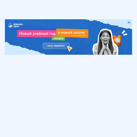
Обучение
ИнтернетУрок
Помощь
© ИнтернетУрок, 2009-
2026