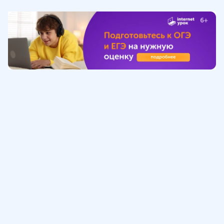
Обучение
ИнтернетУрок
Помощь
© ИнтернетУрок, 2009-
2026
8 (800) 775-41-21
info@interneturok.ru
101 000, г. Москва а/я 711 ООО «ИНТЕРДА»