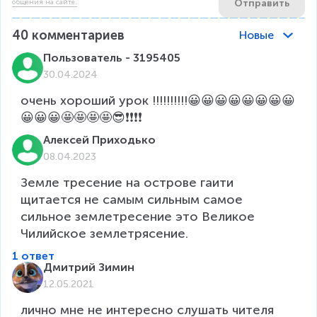
Отправить
общения на сайте.
40
комментариев
Новые
Пользователь - 3195405
30.04.2024
очень хороший урок !!!!!!!!!!😀😀😀😀😀😀😀😀
😀😀😀🤩🤩🤩🤩😎❗❗❗❗
Алексей Приходько
08.04.2023
Земле тресение на острове гаити 
щитается не самым сильным самое 
сильное землетресение это Великое 
Чилийское землетрясение.
1 ответ
Дмитрий Зимин
12.05.2021
лично мне не интересно слушать чителя 