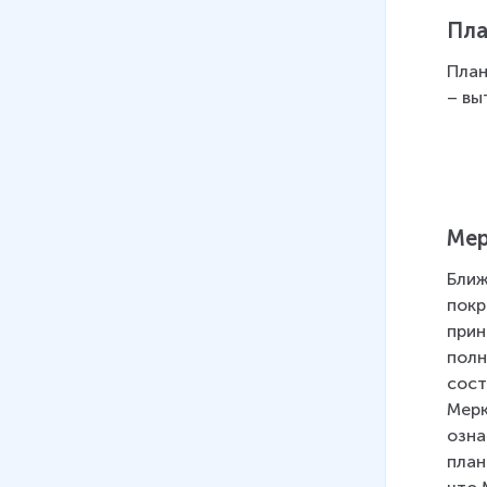
09
.
Воздушный океан Земли
Пла
9 мин
План
10
.
Вода на Земле
– вы
9 мин
11
.
Гидросфера Земли
12 мин
12
.
Маленькая экскурсия в мир
Мер
камней
15 мин
Ближ
покр
13
.
Вулканы
прин
13 мин
полн
14
.
Землетрясение
сост
11 мин
Мерк
озна
15
.
Ураганы и смерчи
план
9 мин