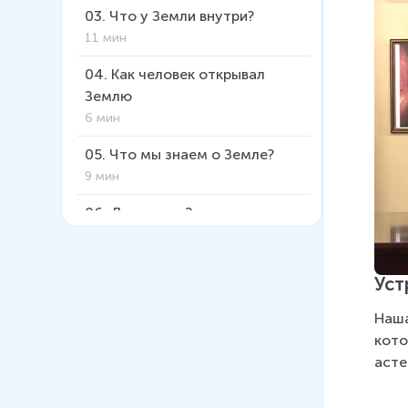
03
.
Что у Земли внутри?
11 мин
04
.
Как человек открывал
Землю
6 мин
05
.
Что мы знаем о Земле?
9 мин
06
.
Движение Земли и
солнечный свет
14 мин
Уст
07
.
Климат на Земле
7 мин
Наша
кото
08
.
Суша планеты Земля
асте
16 мин