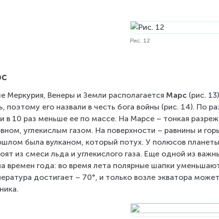
Рис. 12
рс
е Меркурия, Венеры и Земли располагается 
Марс
 (рис. 1
ь, поэтому его назвали в честь бога войны (рис. 14). По 
и в 10 раз меньше ее по массе. На Марсе – тонкая разре
вном, углекислым газом. На поверхности – равнины и горы
ошлом была вулканом, который потух. У полюсов планеты
оят из смеси льда и углекислого газа. Еще одной из важн
а времен года: во время лета полярные шапки уменьшаютс
ература достигает – 70°, и только возле экватора может
ника.