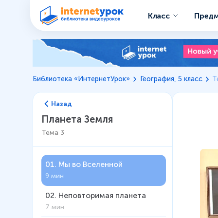
Класс
Пред
Библиотека «ИнтернетУрок»
География, 5 класс
Т
Назад
Планета Земля
Тема
3
01
.
Мы во Вселенной
9 мин
02
.
Неповторимая планета
7 мин