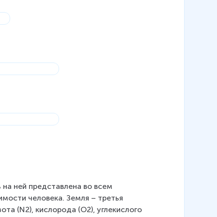
нь на ней представлена во всем 
мости человека. Земля – третья 
та (N2), кислорода (О2), углекислого 