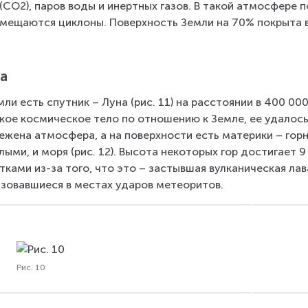
 (СО2), паров воды и инертных газов. В такой атмосфере 
мещаются циклоны. Поверхность Земли на 70% покрыта в
а
мли есть спутник – Луна (рис. 11) на расстоянии в 400 000 
кое космическое тело по отношению к Земле, ее удалось
ежена атмосфера, а на поверхности есть материки – гор
лыми, и моря (рис. 12). Высота некоторых гор достигает 
тками из-за того, что это – застывшая вулканическая лав
зовавшиеся в местах ударов метеоритов.
Рис. 10