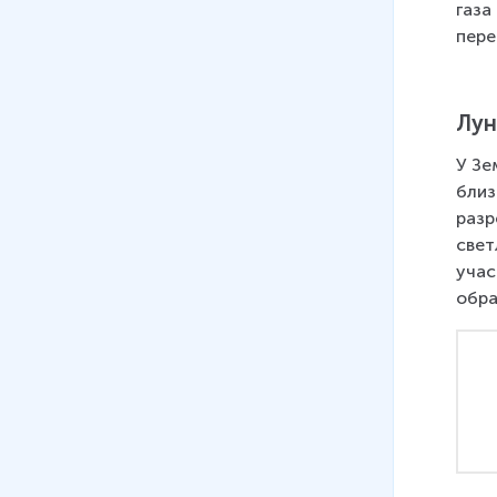
газа
пере
Лун
У Зе
близ
разр
свет
учас
обра