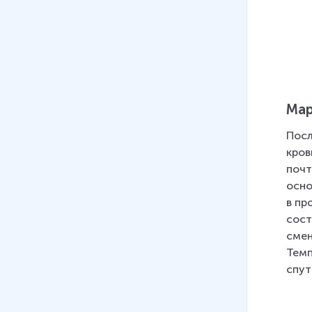
Ма
Посл
кров
почт
осно
в пр
сост
смен
Темп
спут