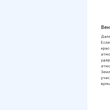
Вен
Дале
Если
крас
атмо
удер
атмо
Земл
учас
вулк