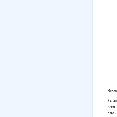
Зем
Един
разн
план