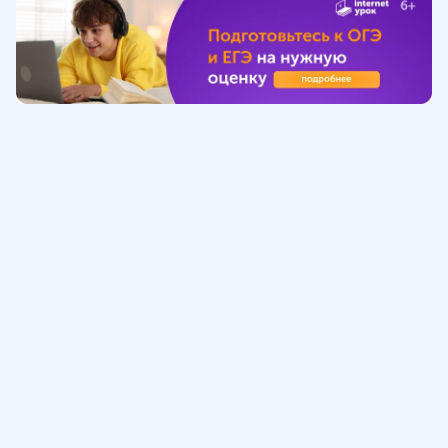
Обучение
ИнтернетУрок
Помощь
© ИнтернетУрок, 2009-
2026
8 (800) 775-41-21
info@interneturok.ru
101 000, г. Москва а/я 711 ООО «ИНТЕРДА»