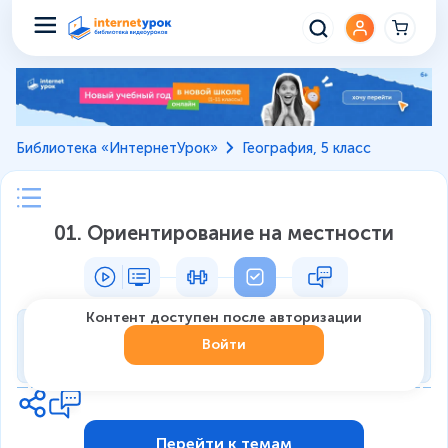
Библиотека «ИнтернетУрок»
География, 5 класс
01. Ориентирование на местности
Контент доступен после авторизации
Тренировка
Войти
0
из
9
1
Перейти к темам