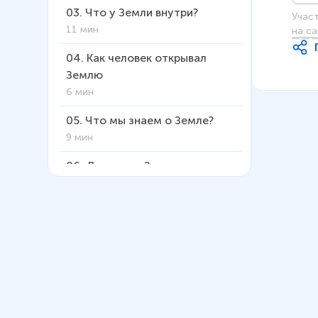
03
.
Что у Земли внутри?
Учас
11 мин
на са
04
.
Как человек открывал
Землю
6 мин
05
.
Что мы знаем о Земле?
9 мин
06
.
Движение Земли и
солнечный свет
14 мин
07
.
Климат на Земле
7 мин
08
.
Суша планеты Земля
16 мин