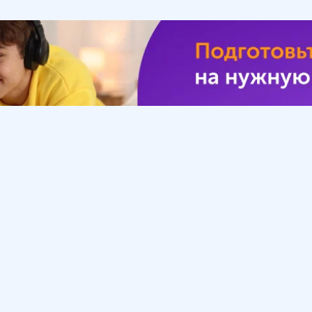
Урок
Помощь
Обратиться в поддержку
ософия
Вопросы и ответы
Инструкция по работе
с системой