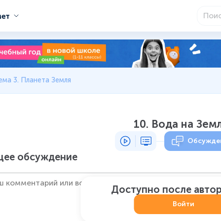
мет
ема 3. Планета Земля
10. Вода на Зем
Обсужде
ее обсуждение
Доступно после авто
Войти