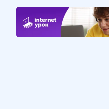
16
.
Защита Земли от
опустынивания
7 мин
17
.
Экологические
катастрофы. Атмосфера
6 мин
18
.
Экологические
катастрофы. Гидросфера.
Литосфера
11 мин
Обучение
Интернет
Личный кабинет
О нас
Библиотека уроков
Наша фил
Домашняя школа
О школе