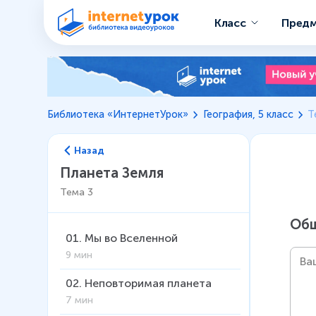
Класс
Пред
Библиотека «ИнтернетУрок»
География, 5 класс
Т
Назад
Планета Земля
Тема
3
Общ
01
.
Мы во Вселенной
9 мин
02
.
Неповторимая планета
7 мин