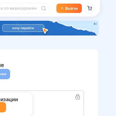
Войти
ле
ние
ризации