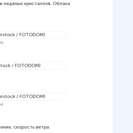
и ледяных кристаллов. Облака 
M)
)
M)
ение, скорость ветра.