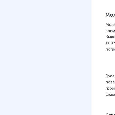
Мол
Молн
врем
были
100 
поги
Гроз
пове
гроз
шква
Спи