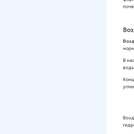
09
.
Воздушный океан Земли
почв
9 мин
10
.
Вода на Земле
9 мин
Воз
11
.
Гидросфера Земли
Возд
12 мин
норм
12
.
Маленькая экскурсия в мир
В на
камней
воды
15 мин
Конц
13
.
Вулканы
угле
13 мин
14
.
Землетрясение
11 мин
Возд
15
.
Ураганы и смерчи
гидр
9 мин