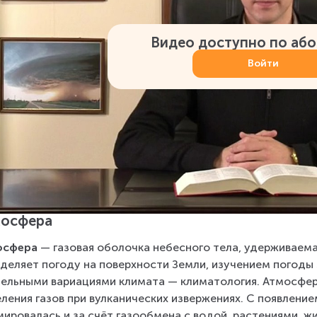
Видео доступно по аб
Войти
мосфера
осфера
 — газовая оболочка небесного тела, удерживаема
деляет погоду на поверхности Земли, изучением погоды 
ельными вариациями климата — климатология. Атмосфера
ления газов при вулканических извержениях. С появление
ировалась и за счёт газообмена с водой, растениями, ж