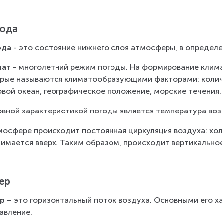
ода
ода
 - это состояние нижнего слоя атмосферы, в определ
мат
 - многолетний режим погоды. На формирование клима
рые называются климатообразующими факторами: количе
вой океан, географическое положение, морские течения.
вной характеристикой погоды является температура воз
мосфере происходит постоянная циркуляция воздуха: холо
имается вверх. Таким образом, происходит вертикально
ер
р 
– это горизонтальный поток воздуха. Основными его х
авление.