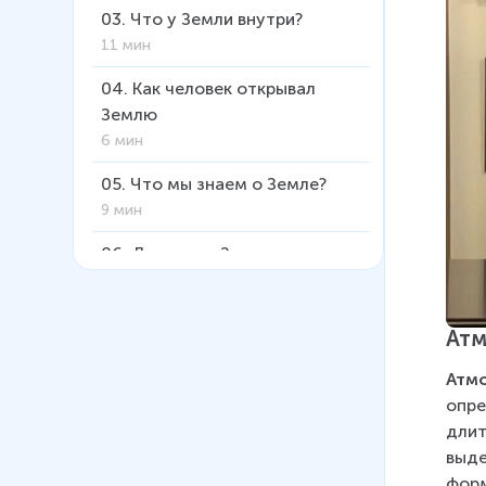
03
.
Что у Земли внутри?
11 мин
04
.
Как человек открывал
Землю
6 мин
05
.
Что мы знаем о Земле?
9 мин
06
.
Движение Земли и
солнечный свет
14 мин
Ат
07
.
Климат на Земле
7 мин
Атм
опре
08
.
Суша планеты Земля
длит
16 мин
выде
форм