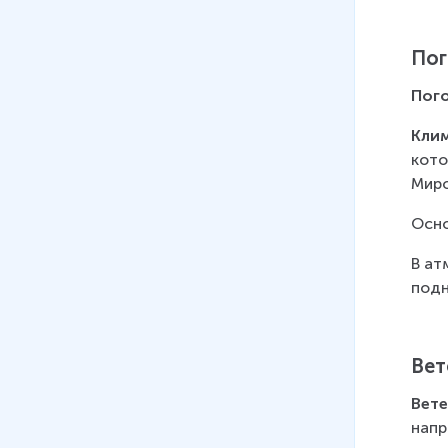
Пог
Пог
Кли
кото
Миро
Осно
В ат
подн
Вет
Вете
напр