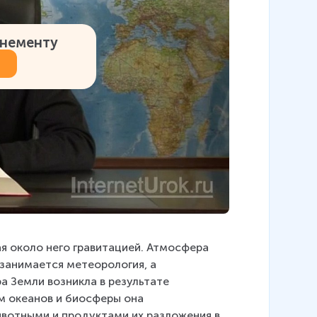
онементу
я около него гравитацией. Атмосфера 
занимается метеорология, а 
 Земли возникла в результате 
м океанов и биосферы она 
ивотными и продуктами их разложения в 