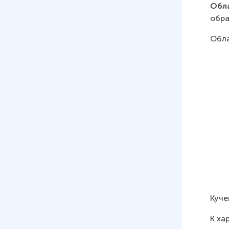
Обл
обра
Обла
Куче
К ха