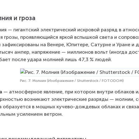
ния и гроза
ия — гигантский электрический искровой разряд в атмо
я грозы, проявляющийся яркой вспышкой света и сопров
 зафиксированы на Венере, Юпитере, Сатурне и Уране и д
тысяч ампер, напряжение — миллионов вольт (иногда дости
бает после удара молнией лишь 47,3 % людей.
Рис. 7. Молния (Изображение / Shutterstock / FOTODOM)
а
 — атмосферное явление, при котором внутри облаков 
рхностью возникают электрические разряды — молнии, с
а образуется в мощных кучево-дождевых облаках и связа
льным усилением ветром.
сок рекомендованной литературы