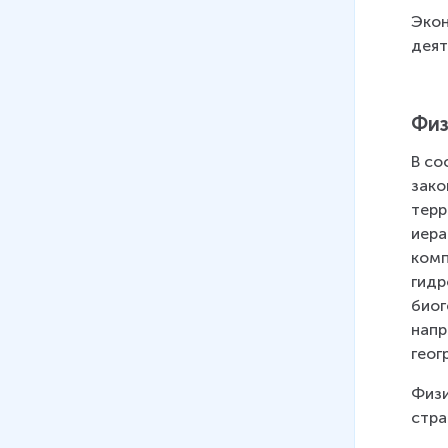
Экон
деят
Физ
В со
зако
терр
иера
комп
гидр
биог
напр
геог
Физи
стра