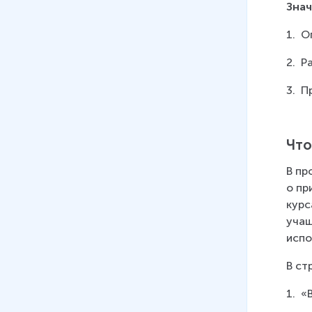
Знач
1.  
2.  
3.  
Что
В пр
о пр
курс
учащ
испо
В ст
1.  