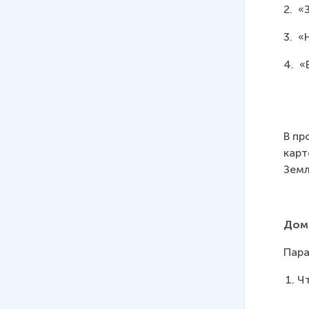
2.  
3.  
4.  
В пр
карт
Земл
Дом
Пара
Ч