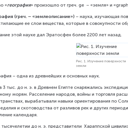
о «
география
» произошло от греч. ge  – «земля» и «graph
рафия (греч. – «землеописание»)
 – наука, изучающая по
тилающие ее слои вещества, которые в совокупности об
ание этой науке дал Эратосфен более 2200 лет назад.
Рис. 1. Изучение поверхности
земли
рафия – одна из древнейших и основных наук.
в 3 тыс. до н. э. в Древнем Египте снаряжались экспедиц
ному морям. Расселение народов, войны и торговля рас
транствах, вырабатывали навыки ориентирования по Солн
еделия и скотоводства от разливов рек и других период
ление календаря.
2 тысячелетии до н. э. представители  Хараппской цивили