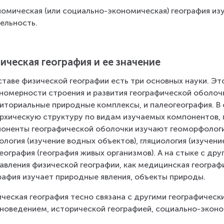
омическая (или социально-экономическая) география изу
ельность.
ическая география и ее значение
ставе физической географии есть три основных науки. Э
номерности строения и развития географической оболоч
иториальные природные комплексы, и палеогеография. В
рхическую структуру по видам изучаемых компонентов, п
оненты географической оболочки изучают геоморфология
ология (изучение водных объектов), гляциология (изучение
еография (география живых организмов). А на стыке с др
авления физической географии, как медицинская географи
рафия изучает природные явления, объекты природы.
ческая география тесно связана с другими географическ
новедением, исторической географией, социально-эконо