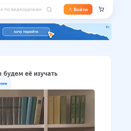
Войти
ы будем её изучать
ние