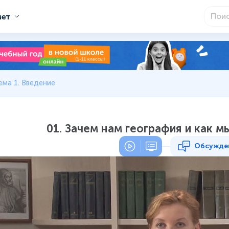
мет
ема 1. Введение
01. Зачем нам география и как м
Обсужде