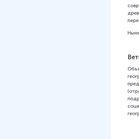
совр
древ
пере
Ныне
Вет
Объе
геог
пред
(отр
подр
соци
геог