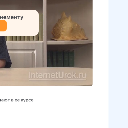
онементу
чают в ее курсе.