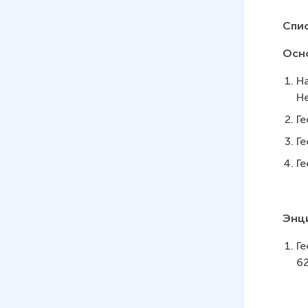
Спи
Осн
На
Не
Ге
Ге
Ге
Энци
Ге
62