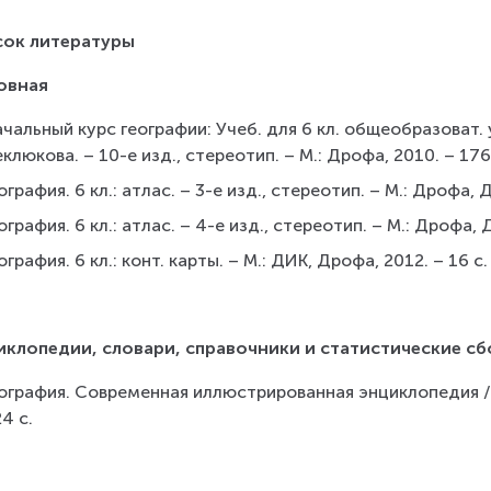
сок литературы
овная
чальный курс географии: Учеб. для 6 кл. общеобразоват. у
клюкова. – 10-е изд., стереотип. – М.: Дрофа, 2010. – 176
ография. 6 кл.: атлас. – 3-е изд., стереотип. – М.: Дрофа, Д
ография. 6 кл.: атлас. – 4-е изд., стереотип. – М.: Дрофа, Д
ография. 6 кл.: конт. карты. – М.: ДИК, Дрофа, 2012. – 16 с.
клопедии, словари, справочники и статистические с
ография. Современная иллюстрированная энциклопедия / А.
4 с.