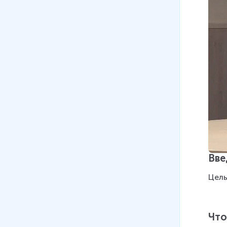
Вве
Цель
Что