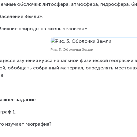
«Земные оболочки: литосфера, атмосфера, гидросфера, б
«Население Земли».
«Влияние природы на жизнь человека».
Рис. 3. Оболочки Земли
оцессе изучения курса начальной физической географии в
ой, обобщать собранный материал, определять местонах
е.
ашнее задание
граф 1.
то изучает география?