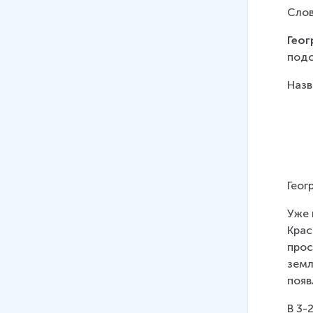
Слов
Геог
подс
Назв
Геог
Уже 
Крас
прос
земл
появ
В 3-