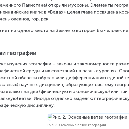
еменного Пакистана) открыли муссоны. Элементы геогр
неиндийские книги: в «Ведах» целая глава посвящена кос
чень океанов, гор, рек.
 нет ни одного места на Земле, о котором бы человек не 
ви географии
кт изучения географии – законы и закономерности разм
рафической среды и их сочетаний на разных уровнях. Сл
метной области обусловили дифференциацию единой гео
аслевых) научных дисциплин, образующих систему геогра
азделяют на две (физическую и экономическую) или три
альную) ветви. Иногда отдельно выделяют географическ
рафическую дисциплину.
Рис. 2. Основные ветви географии