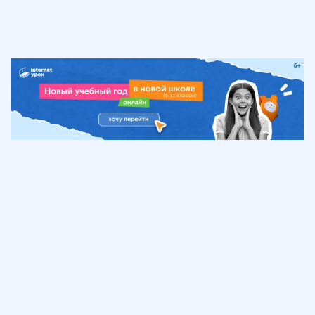
Обучение
ИнтернетУрок
Помощь